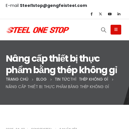
E-mail
Steel1stop@gengfeisteel.com
Nâng cấp thiết bị thực
phẩm bằng thép không gỉ
TRANG CHỦ
BLOG
TIN TỨC
THÌ
THÉP KHÔNG GỈ
NÂNG CẤP THIẾT BỊ THỰC PHẨM BẰNG THÉP KHÔNG GỈ