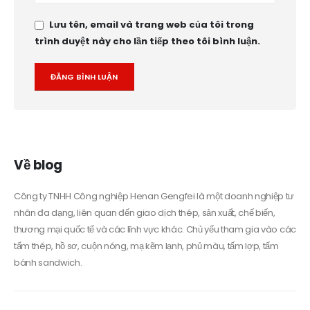
Lưu tên, email và trang web của tôi trong
trình duyệt này cho lần tiếp theo tôi bình luận.
Alternative:
Về blog
Công ty TNHH Công nghiệp Henan Gengfei là một doanh nghiệp tư
nhân đa dạng, liên quan đến giao dịch thép, sản xuất, chế biến,
thương mại quốc tế và các lĩnh vực khác. Chủ yếu tham gia vào các
tấm thép, hồ sơ, cuộn nóng, mạ kẽm lạnh, phủ màu, tấm lợp, tấm
bánh sandwich.