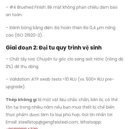
– #4 Brushed Finish: Bề mặt không phản chiếu đảm bảo
an toàn.
– Đánh bóng bằng điện: Độ hoàn thiện Ra 0,4 µm nâng
cao (ISO 21920-2).
Giai đoạn 2: Đại tu quy trình vệ sinh
– Chất tẩy rửa: Chuyển từ gốc clo sang axit nitric (nồng độ
3%) để thụ động.
– Validation: ATP swab tests <10 RLU (vs. 500+ RLU pre-
upgrade).
Thép không gỉ
là một vật liệu chắc chắn, bền bỉ, có thể
tồn tại trong nhiều năm nếu bạn mua thiết bị chế biến
thực phẩm được làm từ loại phù hợp. Gửi tin nhắn tới
Email:
steel1stop@gengfeisteel.com
, Whatsapp: