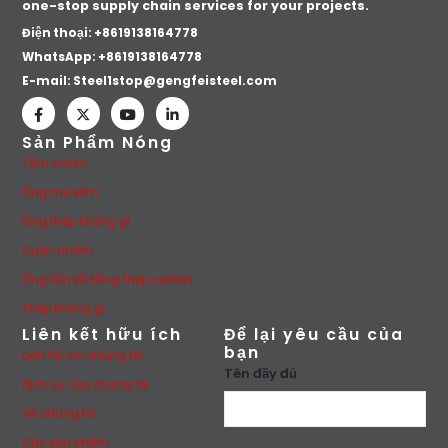
one-stop supply chain services for your projects.
Điện thoại: +8619138164778
WhatsApp:
+8619138164778
E-mail:
Steel1stop@gengfeisteel.com
Sản Phẩm Nóng
Tấm nhôm
Ống mạ kẽm
Ống thép không gỉ
Cuộn nhôm
Ống liền kề bằng thép carbon
Thép không gỉ
Liên kết hữu ích
Để lại yêu cầu của
bạn
Liên hệ với chúng tôi
Tên đầy đủ
Dịch vụ của chúng tôi
Về chúng tôi
Các sản phẩm