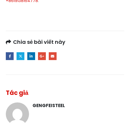
+8619138164778
.
Chia sẻ bài viết này
Tác giả
GENGFEISTEEL