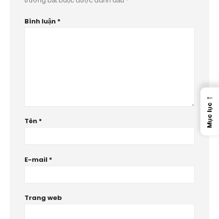
trường bắt buộc được đánh dấu
*
Bình luận
*
←
Mục lục
Tên
*
E-mail
*
Trang web