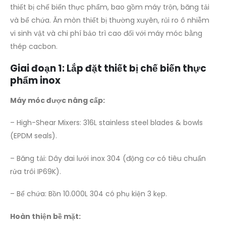
thiết bị chế biến thực phẩm, bao gồm máy trộn, băng tải
và bể chứa. Ăn mòn thiết bị thường xuyên, rủi ro ô nhiễm
vi sinh vật và chi phí bảo trì cao đối với máy móc bằng
thép cacbon.
Giai đoạn 1: Lắp đặt thiết bị chế biến thực
phẩm inox
Máy móc được nâng cấp:
– High-Shear Mixers: 316L stainless steel blades & bowls
(EPDM seals).
– Băng tải: Dây đai lưới inox 304 (động cơ có tiêu chuẩn
rửa trôi IP69K).
– Bể chứa: Bồn 10.000L 304 có phụ kiện 3 kẹp.
Hoàn thiện bề mặt: