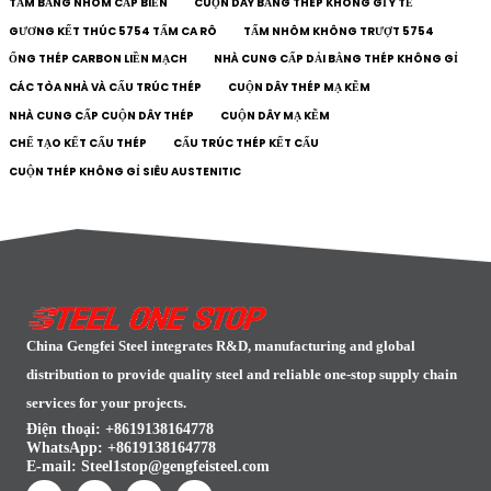
TẤM BẰNG NHÔM CẤP BIỂN
CUỘN DÂY BẰNG THÉP KHÔNG GỈ Y TẾ
GƯƠNG KẾT THÚC 5754 TẤM CA RÔ
TẤM NHÔM KHÔNG TRƯỢT 5754
ỐNG THÉP CARBON LIỀN MẠCH
NHÀ CUNG CẤP DẢI BẰNG THÉP KHÔNG GỈ
CÁC TÒA NHÀ VÀ CẤU TRÚC THÉP
CUỘN DÂY THÉP MẠ KẼM
NHÀ CUNG CẤP CUỘN DÂY THÉP
CUỘN DÂY MẠ KẼM
CHẾ TẠO KẾT CẤU THÉP
CẤU TRÚC THÉP KẾT CẤU
CUỘN THÉP KHÔNG GỈ SIÊU AUSTENITIC
China Gengfei Steel integrates R&D, manufacturing and global
distribution to provide quality steel and reliable one-stop supply chain
services for your projects.
Điện thoại: +8619138164778
WhatsApp:
+8619138164778
E-mail:
Steel1stop@gengfeisteel.com