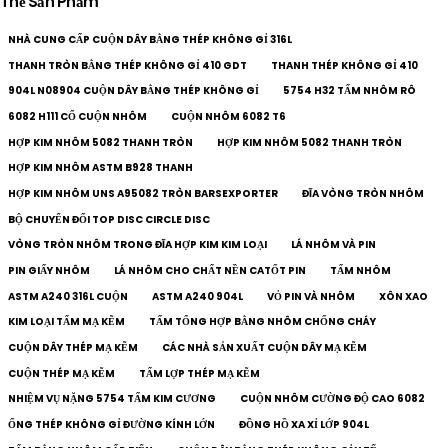
Thẻ Sản Phẩm
NHÀ CUNG CẤP CUỘN DÂY BẰNG THÉP KHÔNG GỈ 316L
THANH TRÒN BẰNG THÉP KHÔNG GỈ 410 GDT
THANH THÉP KHÔNG GỈ 410
904L N08904 CUỘN DÂY BẰNG THÉP KHÔNG GỈ
5754 H32 TẤM NHÔM RÔ
6082 H111 CỔ CUỘN NHÔM
CUỘN NHÔM 6082 T6
HỢP KIM NHÔM 5082 THANH TRÒN
HỢP KIM NHÔM 5082 THANH TRÒN
HỢP KIM NHÔM ASTM B928 THANH
HỢP KIM NHÔM UNS A95082 TRÒN BARSEXPORTER
ĐĨA VÒNG TRÒN NHÔM
BỘ CHUYỂN ĐỔI TOP DISC CIRCLE DISC
VÒNG TRÒN NHÔM TRONG ĐĨA HỢP KIM KIM LOẠI
LÁ NHÔM VÀ PIN
PIN GIẤY NHÔM
LÁ NHÔM CHO CHẤT NỀN CATỐT PIN
TẤM NHÔM
ASTM A240 316L CUỘN
ASTM A240 904L
VỎ PIN VÀ NHÔM
XÔN XAO
KIM LOẠI TẤM MẠ KẼM
TẤM TỔNG HỢP BẰNG NHÔM CHỐNG CHÁY
CUỘN DÂY THÉP MẠ KẼM
CÁC NHÀ SẢN XUẤT CUỘN DÂY MẠ KẼM
CUỘN THÉP MẠ KẼM
TẤM LỢP THÉP MẠ KẼM
NHIỆM VỤ NẶNG 5754 TẤM KIM CƯƠNG
CUỘN NHÔM CƯỜNG ĐỘ CAO 6082
ỐNG THÉP KHÔNG GỈ ĐƯỜNG KÍNH LỚN
ĐỒNG HỒ XA XỈ LỚP 904L