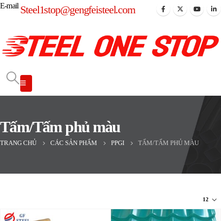
E-mail
Steel1stop@gengfeisteel.com
Tấm/Tấm phủ màu
TRANG CHỦ
CÁC SẢN PHẨM
PPGI
TẤM/TẤM PHỦ MÀU