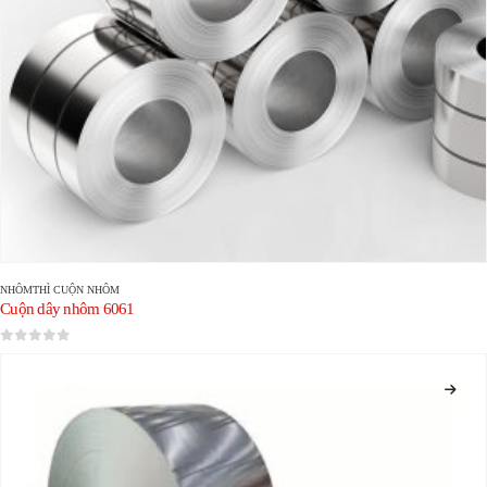
NHÔM
THÌ
CUỘN NHÔM
Cuộn dây nhôm 6061
0
trong số 5