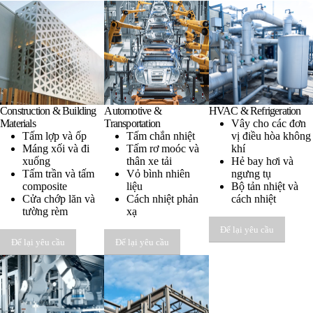
Construction & Building
Automotive &
HVAC & Refrigeration
Materials
Transportation
Vây cho các đơn
Tấm lợp và ốp
Tấm chắn nhiệt
vị điều hòa không
Máng xối và đi
Tấm rơ moóc và
khí
xuống
thân xe tải
Hẻ bay hơi và
Tấm trần và tấm
Vỏ bình nhiên
ngưng tụ
composite
liệu
Bộ tản nhiệt và
Cửa chớp lăn và
Cách nhiệt phản
cách nhiệt
tường rèm
xạ
Để lại yêu cầu
Để lại yêu cầu
Để lại yêu cầu