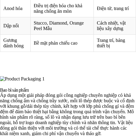
Điều trị điện hóa cho khả
Anod hóa
Điện tử, trang trí
năng chống ăn mòn
Stucco, Diamond, Orange
Cách nhiệt, vật
Dập nổi
Peel Mẫu
liệu xây dựng
Gương
Trang trí, bảng
Bề mặt phản chiếu cao
đánh bóng
thiết bị
Bao bì sản phẩm
Áp dụng một giải pháp đóng gói công nghiệp chuyên nghiệp có khả
năng chống ẩm và chống trầy xước, mỗi lô thép được buộc và cố định
với khung gỗ/dải thép tùy chỉnh, kết hợp với lớp phủ chống gỉ và đệm
đệm để đảm bảo thiệt hại bằng không trong quá trình vận chuyển. Mô
hình sản phẩm rõ ràng, số lô và nhận dạng lưu trữ trên bao bì bên
ngoài, hỗ trợ logo doanh nghiệp tùy chỉnh và nhãn thông tin. Vật liệu
đóng gói thân thiện với môi trường và có thể tái chế thực hành các
khái niệm xanh, giảm chi phí vận chuyển và tháo gỡ.