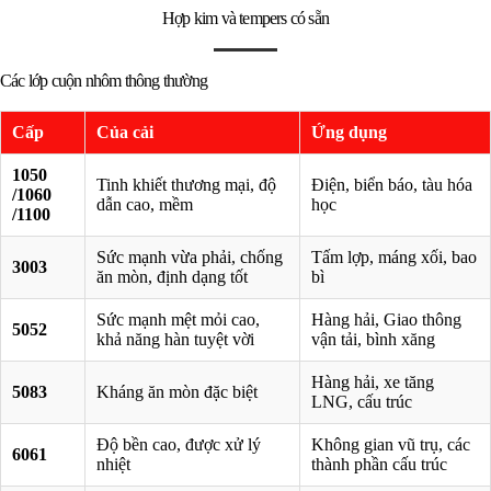
Hợp kim và tempers có sẵn
Các lớp cuộn nhôm thông thường
Cấp
Của cải
Ứng dụng
1050
Tinh khiết thương mại, độ
Điện, biển báo, tàu hóa
/1060
dẫn cao, mềm
học
/1100
Sức mạnh vừa phải, chống
Tấm lợp, máng xối, bao
3003
ăn mòn, định dạng tốt
bì
Sức mạnh mệt mỏi cao,
Hàng hải, Giao thông
5052
khả năng hàn tuyệt vời
vận tải, bình xăng
Hàng hải, xe tăng
5083
Kháng ăn mòn đặc biệt
LNG, cấu trúc
Độ bền cao, được xử lý
Không gian vũ trụ, các
6061
nhiệt
thành phần cấu trúc