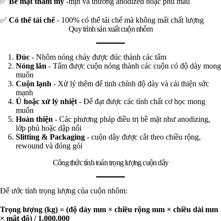
✅
Bề mặt thẩm mỹ
-mịn và thường anodized hoặc phủ màu
✅
Có thể tái chế
- 100% có thể tái chế mà không mất chất lượng
Quy trình sản xuất cuộn nhôm
Đúc
- Nhôm nóng chảy được đúc thành các tấm
Nóng lăn
- Tấm được cuộn nóng thành các cuộn có độ dày mong
muốn
Cuộn lạnh
- Xử lý thêm để tinh chỉnh độ dày và cải thiện sức
mạnh
Ủ hoặc xử lý nhiệt
- Để đạt được các tính chất cơ học mong
muốn
Hoàn thiện
- Các phương pháp điều trị bề mặt như anodizing,
lớp phủ hoặc dập nổi
Slitting & Packaging
- cuộn dây được cắt theo chiều rộng,
rewound và đóng gói
Công thức tính toán trọng lượng cuộn dây
Để ước tính trọng lượng của cuộn nhôm:
Trọng lượng (kg) = (độ dày mm × chiều rộng mm × chiều dài mm
× mật độ) / 1.000.000