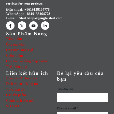
services for your projects.
Điện thoại: +8619138164778
WhatsApp:
+8619138164778
E-mail:
Steel1stop@gengfeisteel.com
Sản Phẩm Nóng
Tấm nhôm
Ống mạ kẽm
Ống thép không gỉ
Cuộn nhôm
Ống liền kề bằng thép carbon
Thép không gỉ
Liên kết hữu ích
Để lại yêu cầu của
Liên hệ với chúng tôi
bạn
Dịch vụ của chúng tôi
Về chúng tôi
Tên đầy đủ
Các sản phẩm
Chính sách bảo mật
SITEMAP
Địa chỉ email *