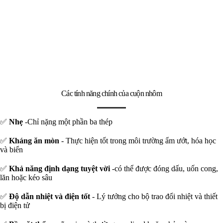
Các tính năng chính của cuộn nhôm
✅
Nhẹ
-Chỉ nặng một phần ba thép
✅
Kháng ăn mòn
- Thực hiện tốt trong môi trường ẩm ướt, hóa học
và biển
✅
Khả năng định dạng tuyệt vời
-có thể được đóng dấu, uốn cong,
lăn hoặc kéo sâu
✅
Độ dẫn nhiệt và điện tốt
- Lý tưởng cho bộ trao đổi nhiệt và thiết
bị điện tử