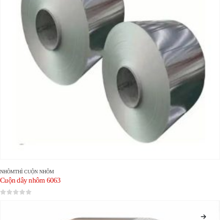
NHÔM
THÌ
CUỘN NHÔM
Cuộn dây nhôm 6063
0
trong số 5