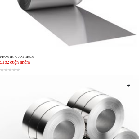
NHÔM
THÌ
CUỘN NHÔM
5182 cuộn nhôm
0
trong số 5