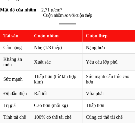
Mật độ của nhôm
= 2,71 g/cm³
Cuộn nhôm so với cuộn thép
Tài sản
Cuộn nhôm
Cuộn thép
Cân nặng
Nhẹ (1/3 thép)
Nặng hơn
Kháng ăn
Xuất sắc
Yêu cầu lớp phủ
mòn
Thấp hơn (trừ khi hợp
Sức mạnh cấu trúc cao
Sức mạnh
kim)
hơn
Độ dẫn điện
Rất tốt
Vừa phải
Trị giá
Cao hơn (mỗi kg)
Thấp hơn
Tính tái chế
100% có thể tái chế
Cũng có thể tái chế