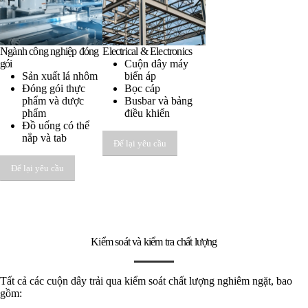
Ngành công nghiệp đóng
Electrical & Electronics
gói
Cuộn dây máy
Sản xuất lá nhôm
biến áp
Đóng gói thực
Bọc cáp
phẩm và dược
Busbar và bảng
phẩm
điều khiển
Đồ uống có thể
nắp và tab
Để lại yêu cầu
Để lại yêu cầu
Kiểm soát và kiểm tra chất lượng
Tất cả các cuộn dây trải qua kiểm soát chất lượng nghiêm ngặt, bao
gồm: