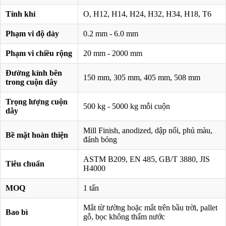
Tính khí
O, H12, H14, H24, H32, H34, H18, T6
Phạm vi độ dày
0.2 mm - 6.0 mm
Phạm vi chiều rộng
20 mm - 2000 mm
Đường kính bên
150 mm, 305 mm, 405 mm, 508 mm
trong cuộn dây
Trọng lượng cuộn
500 kg - 5000 kg mỗi cuộn
dây
Mill Finish, anodized, dập nổi, phủ màu,
Bề mặt hoàn thiện
đánh bóng
ASTM B209, EN 485, GB/T 3880, JIS
Tiêu chuẩn
H4000
MOQ
1 tấn
Mắt từ tường hoặc mắt trên bầu trời, pallet
Bao bì
gỗ, bọc không thấm nước