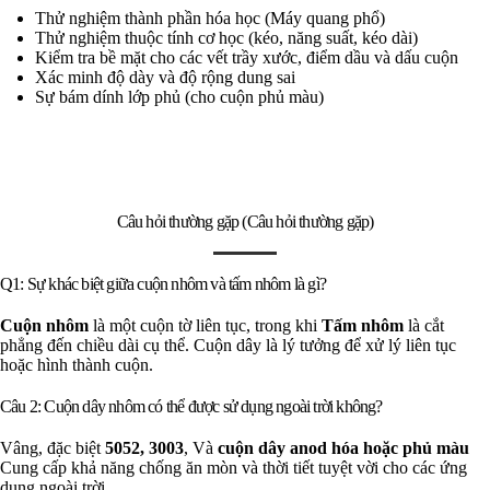
Thử nghiệm thành phần hóa học (Máy quang phổ)
Thử nghiệm thuộc tính cơ học (kéo, năng suất, kéo dài)
Kiểm tra bề mặt cho các vết trầy xước, điểm dầu và dấu cuộn
Xác minh độ dày và độ rộng dung sai
Sự bám dính lớp phủ (cho cuộn phủ màu)
Câu hỏi thường gặp (Câu hỏi thường gặp)
Q1: Sự khác biệt giữa cuộn nhôm và tấm nhôm là gì?
Cuộn nhôm
là một cuộn tờ liên tục, trong khi
Tấm nhôm
là cắt
phẳng đến chiều dài cụ thể. Cuộn dây là lý tưởng để xử lý liên tục
hoặc hình thành cuộn.
Câu 2: Cuộn dây nhôm có thể được sử dụng ngoài trời không?
Vâng, đặc biệt
5052, 3003
, Và
cuộn dây anod hóa hoặc phủ màu
Cung cấp khả năng chống ăn mòn và thời tiết tuyệt vời cho các ứng
dụng ngoài trời.