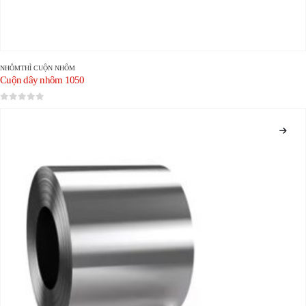
NHÔM
THÌ
CUỘN NHÔM
Cuộn dây nhôm 1050
0
trong số 5