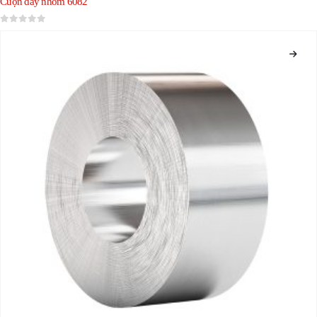
Cuộn dây nhôm 6082
0
trong số 5