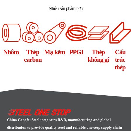
Nhiều sản phẩm hơn
Nhôm
Thép
Mạ kẽm
PPGI
Thép
Cấu
carbon
không gỉ
trúc
thép
China Gengfei Steel integrates R&D, manufacturing and global
distribution to provide quality steel and reliable one-stop supply chain