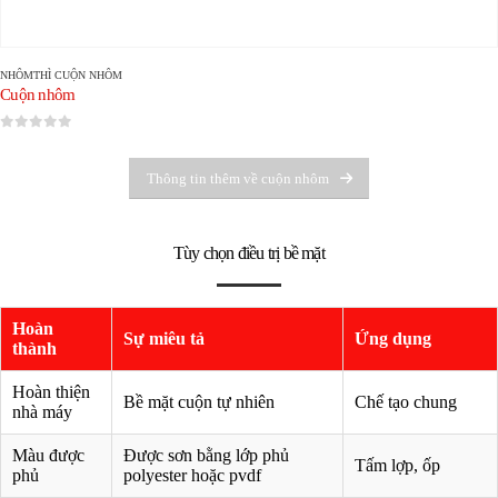
NHÔM
THÌ
CUỘN NHÔM
Cuộn nhôm
0
trong số 5
Thông tin thêm về cuộn nhôm
Tùy chọn điều trị bề mặt
Hoàn
Sự miêu tả
Ứng dụng
thành
Hoàn thiện
Bề mặt cuộn tự nhiên
Chế tạo chung
nhà máy
Màu được
Được sơn bằng lớp phủ
Tấm lợp, ốp
phủ
polyester hoặc pvdf