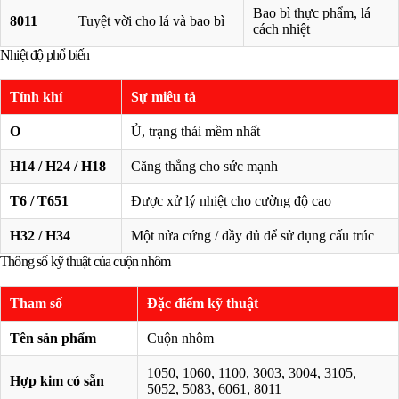
Bao bì thực phẩm, lá
8011
Tuyệt vời cho lá và bao bì
cách nhiệt
Nhiệt độ phổ biến
Tính khí
Sự miêu tả
O
Ủ, trạng thái mềm nhất
H14 / H24 / H18
Căng thẳng cho sức mạnh
T6 / T651
Được xử lý nhiệt cho cường độ cao
H32 / H34
Một nửa cứng / đầy đủ để sử dụng cấu trúc
Thông số kỹ thuật của cuộn nhôm
Tham số
Đặc điểm kỹ thuật
Tên sản phẩm
Cuộn nhôm
1050, 1060, 1100, 3003, 3004, 3105,
Hợp kim có sẵn
5052, 5083, 6061, 8011