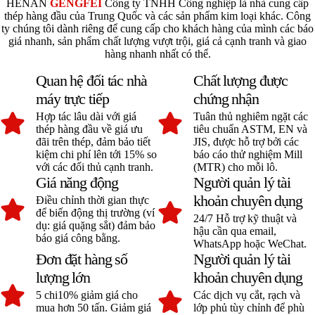
HENAN
GENGFEI
Công ty TNHH Công nghiệp là nhà cung cấp
thép hàng đầu của Trung Quốc và các sản phẩm kim loại khác. Công
ty chúng tôi dành riêng để cung cấp cho khách hàng của mình các báo
giá nhanh, sản phẩm chất lượng vượt trội, giá cả cạnh tranh và giao
hàng nhanh nhất có thể.
Quan hệ đối tác nhà
Chất lượng được
máy trực tiếp
chứng nhận
Hợp tác lâu dài với giá
Tuân thủ nghiêm ngặt các
thép hàng đầu về giá ưu
tiêu chuẩn ASTM, EN và
đãi trên thép, đảm bảo tiết
JIS, được hỗ trợ bởi các
kiệm chi phí lên tới 15% so
báo cáo thử nghiệm Mill
với các đối thủ cạnh tranh.
(MTR) cho mỗi lô.
Giá năng động
Người quản lý tài
khoản chuyên dụng
Điều chỉnh thời gian thực
để biến động thị trường (ví
24/7 Hỗ trợ kỹ thuật và
dụ: giá quặng sắt) đảm bảo
hậu cần qua email,
báo giá công bằng.
WhatsApp hoặc WeChat.
Đơn đặt hàng số
Người quản lý tài
lượng lớn
khoản chuyên dụng
5 chi10% giảm giá cho
Các dịch vụ cắt, rạch và
mua hơn 50 tấn. Giảm giá
lớp phủ tùy chỉnh để phù