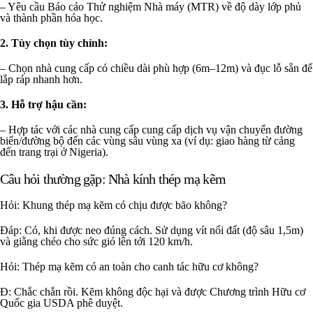
– Yêu cầu Báo cáo Thử nghiệm Nhà máy (MTR) về độ dày lớp phủ
và thành phần hóa học.
2. Tùy chọn tùy chỉnh:
– Chọn nhà cung cấp có chiều dài phù hợp (6m–12m) và đục lỗ sẵn để
lắp ráp nhanh hơn.
3. Hỗ trợ hậu cần:
– Hợp tác với các nhà cung cấp cung cấp dịch vụ vận chuyển đường
biển/đường bộ đến các vùng sâu vùng xa (ví dụ: giao hàng từ cảng
đến trang trại ở Nigeria).
Câu hỏi thường gặp: Nhà kính thép mạ kẽm
Hỏi: Khung thép mạ kẽm có chịu được bão không?
Đáp: Có, khi được neo đúng cách. Sử dụng vít nối đất (độ sâu 1,5m)
và giằng chéo cho sức gió lên tới 120 km/h.
Hỏi: Thép mạ kẽm có an toàn cho canh tác hữu cơ không?
Đ: Chắc chắn rồi. Kẽm không độc hại và được Chương trình Hữu cơ
Quốc gia USDA phê duyệt.