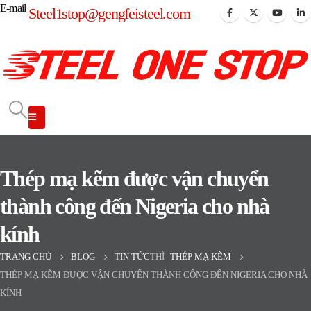
E-mail
Steel1stop@gengfeisteel.com
Thép mạ kẽm được vận chuyển
thành công đến Nigeria cho nhà
kính
TRANG CHỦ
BLOG
TIN TỨC
THÌ
THÉP MẠ KẼM
THÉP MẠ KẼM ĐƯỢC VẬN CHUYỂN THÀNH CÔNG ĐẾN NIGERIA CHO NHÀ
KÍNH