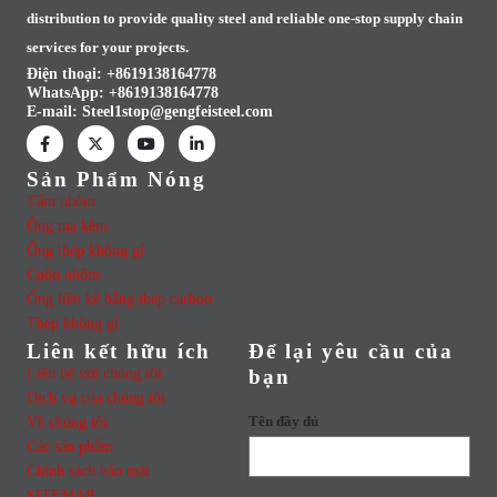
distribution to provide quality steel and reliable one-stop supply chain
services for your projects.
Điện thoại: +8619138164778
WhatsApp:
+8619138164778
E-mail:
Steel1stop@gengfeisteel.com
Sản Phẩm Nóng
Tấm nhôm
Ống mạ kẽm
Ống thép không gỉ
Cuộn nhôm
Ống liền kề bằng thép carbon
Thép không gỉ
Liên kết hữu ích
Để lại yêu cầu của
Liên hệ với chúng tôi
bạn
Dịch vụ của chúng tôi
Về chúng tôi
Tên đầy đủ
Các sản phẩm
Chính sách bảo mật
SITEMAP