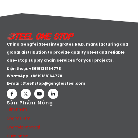
China Gengfei Steel integrates R&D, manufacturing and
global distribution to provide quality steel and reliable
one-stop supply chain services for your projects.
Điện thoại: +8619138164778
WhatsApp:
+8619138164778
E-mail:
Steel1stop@gengfeisteel.com
Sản Phẩm Nóng
Tấm nhôm
Ống mạ kẽm
Ống thép không gỉ
Cuộn nhôm