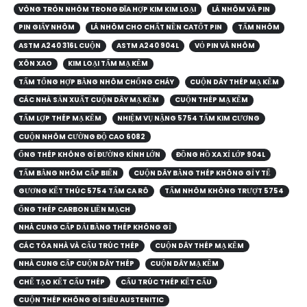
VÒNG TRÒN NHÔM TRONG ĐĨA HỢP KIM KIM LOẠI
LÁ NHÔM VÀ PIN
PIN GIẤY NHÔM
LÁ NHÔM CHO CHẤT NỀN CATỐT PIN
TẤM NHÔM
ASTM A240 316L CUỘN
ASTM A240 904L
VỎ PIN VÀ NHÔM
XÔN XAO
KIM LOẠI TẤM MẠ KẼM
TẤM TỔNG HỢP BẰNG NHÔM CHỐNG CHÁY
CUỘN DÂY THÉP MẠ KẼM
CÁC NHÀ SẢN XUẤT CUỘN DÂY MẠ KẼM
CUỘN THÉP MẠ KẼM
TẤM LỢP THÉP MẠ KẼM
NHIỆM VỤ NẶNG 5754 TẤM KIM CƯƠNG
CUỘN NHÔM CƯỜNG ĐỘ CAO 6082
ỐNG THÉP KHÔNG GỈ ĐƯỜNG KÍNH LỚN
ĐỒNG HỒ XA XỈ LỚP 904L
TẤM BẰNG NHÔM CẤP BIỂN
CUỘN DÂY BẰNG THÉP KHÔNG GỈ Y TẾ
GƯƠNG KẾT THÚC 5754 TẤM CA RÔ
TẤM NHÔM KHÔNG TRƯỢT 5754
ỐNG THÉP CARBON LIỀN MẠCH
NHÀ CUNG CẤP DẢI BẰNG THÉP KHÔNG GỈ
CÁC TÒA NHÀ VÀ CẤU TRÚC THÉP
CUỘN DÂY THÉP MẠ KẼM
NHÀ CUNG CẤP CUỘN DÂY THÉP
CUỘN DÂY MẠ KẼM
CHẾ TẠO KẾT CẤU THÉP
CẤU TRÚC THÉP KẾT CẤU
CUỘN THÉP KHÔNG GỈ SIÊU AUSTENITIC