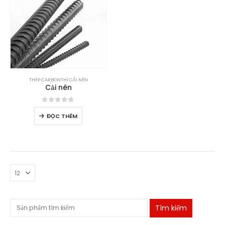
THÉP CARBON
THÌ
CẢI NÊN
Cải nên
0
trong số 5
ĐỌC THÊM
Tìm kiếm