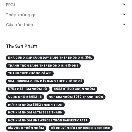
PPGI
Thép không gỉ
Cấu trúc thép
Thẻ Sản Phẩm
NHÀ CUNG CẤP CUỘN DÂY BẰNG THÉP KHÔNG GỈ 316L
THANH TRÒN BẰNG THÉP KHÔNG GỈ 410 GDT
THANH THÉP KHÔNG GỈ 410
904L N08904 CUỘN DÂY BẰNG THÉP KHÔNG GỈ
5754 H32 TẤM NHÔM RÔ
6082 H111 CỔ CUỘN NHÔM
CUỘN NHÔM 6082 T6
HỢP KIM NHÔM 5082 THANH TRÒN
HỢP KIM NHÔM 5082 THANH TRÒN
HỢP KIM NHÔM ASTM B928 THANH
HỢP KIM NHÔM UNS A95082 TRÒN BARSEXPORTER
ĐĨA VÒNG TRÒN NHÔM
BỘ CHUYỂN ĐỔI TOP DISC CIRCLE DISC