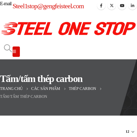
E-mail
Steel1stop@gengfeisteel.com
Tấm/tấm thép carbon
TRANG CHỦ
CÁC SẢN PHẨM
THÉP CARBON
TẤM/TẤM THÉP CARBON