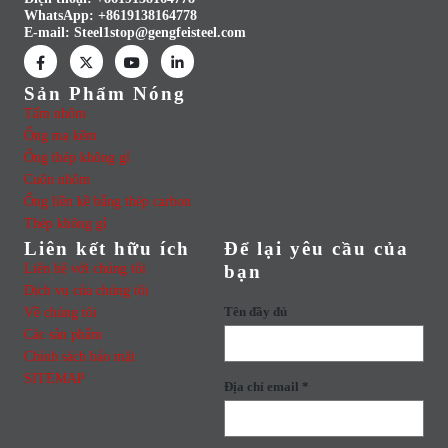
WhatsApp:
+8619138164778
E-mail:
Steel1stop@gengfeisteel.com
Sản Phẩm Nóng
Tấm nhôm
Ống mạ kẽm
Ống thép không gỉ
Cuộn nhôm
Ống liền kề bằng thép carbon
Thép không gỉ
Liên kết hữu ích
Để lại yêu cầu của
Liên hệ với chúng tôi
bạn
Dịch vụ của chúng tôi
Về chúng tôi
Tên đầy đủ
Các sản phẩm
Chính sách bảo mật
SITEMAP
Địa chỉ email *