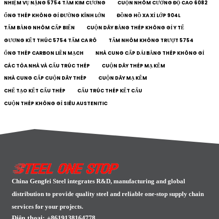
NHIỆM VỤ NẶNG 5754 TẤM KIM CƯƠNG
CUỘN NHÔM CƯỜNG ĐỘ CAO 6082
ỐNG THÉP KHÔNG GỈ ĐƯỜNG KÍNH LỚN
ĐỒNG HỒ XA XỈ LỚP 904L
TẤM BẰNG NHÔM CẤP BIỂN
CUỘN DÂY BẰNG THÉP KHÔNG GỈ Y TẾ
GƯƠNG KẾT THÚC 5754 TẤM CA RÔ
TẤM NHÔM KHÔNG TRƯỢT 5754
ỐNG THÉP CARBON LIỀN MẠCH
NHÀ CUNG CẤP DẢI BẰNG THÉP KHÔNG GỈ
CÁC TÒA NHÀ VÀ CẤU TRÚC THÉP
CUỘN DÂY THÉP MẠ KẼM
NHÀ CUNG CẤP CUỘN DÂY THÉP
CUỘN DÂY MẠ KẼM
CHẾ TẠO KẾT CẤU THÉP
CẤU TRÚC THÉP KẾT CẤU
CUỘN THÉP KHÔNG GỈ SIÊU AUSTENITIC
China Gengfei Steel integrates R&D, manufacturing and global
distribution to provide quality steel and reliable one-stop supply chain
services for your projects.
Điện thoại: +8619138164778