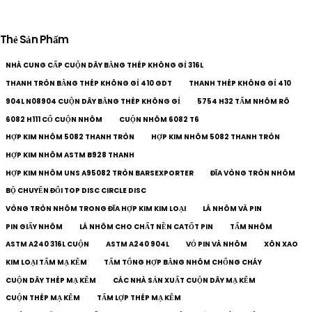
Thẻ Sản Phẩm
NHÀ CUNG CẤP CUỘN DÂY BẰNG THÉP KHÔNG GỈ 316L
THANH TRÒN BẰNG THÉP KHÔNG GỈ 410 GDT
THANH THÉP KHÔNG GỈ 410
904L N08904 CUỘN DÂY BẰNG THÉP KHÔNG GỈ
5754 H32 TẤM NHÔM RÔ
6082 H111 CỔ CUỘN NHÔM
CUỘN NHÔM 6082 T6
HỢP KIM NHÔM 5082 THANH TRÒN
HỢP KIM NHÔM 5082 THANH TRÒN
HỢP KIM NHÔM ASTM B928 THANH
HỢP KIM NHÔM UNS A95082 TRÒN BARSEXPORTER
ĐĨA VÒNG TRÒN NHÔM
BỘ CHUYỂN ĐỔI TOP DISC CIRCLE DISC
VÒNG TRÒN NHÔM TRONG ĐĨA HỢP KIM KIM LOẠI
LÁ NHÔM VÀ PIN
PIN GIẤY NHÔM
LÁ NHÔM CHO CHẤT NỀN CATỐT PIN
TẤM NHÔM
ASTM A240 316L CUỘN
ASTM A240 904L
VỎ PIN VÀ NHÔM
XÔN XAO
KIM LOẠI TẤM MẠ KẼM
TẤM TỔNG HỢP BẰNG NHÔM CHỐNG CHÁY
CUỘN DÂY THÉP MẠ KẼM
CÁC NHÀ SẢN XUẤT CUỘN DÂY MẠ KẼM
CUỘN THÉP MẠ KẼM
TẤM LỢP THÉP MẠ KẼM