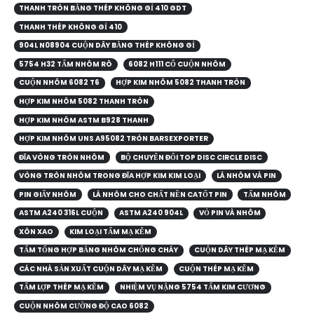
THANH TRÒN BẰNG THÉP KHÔNG GỈ 410 GDT
THANH THÉP KHÔNG GỈ 410
904L N08904 CUỘN DÂY BẰNG THÉP KHÔNG GỈ
5754 H32 TẤM NHÔM RÔ
6082 H111 CỔ CUỘN NHÔM
CUỘN NHÔM 6082 T6
HỢP KIM NHÔM 5082 THANH TRÒN
HỢP KIM NHÔM 5082 THANH TRÒN
HỢP KIM NHÔM ASTM B928 THANH
HỢP KIM NHÔM UNS A95082 TRÒN BARSEXPORTER
ĐĨA VÒNG TRÒN NHÔM
BỘ CHUYỂN ĐỔI TOP DISC CIRCLE DISC
VÒNG TRÒN NHÔM TRONG ĐĨA HỢP KIM KIM LOẠI
LÁ NHÔM VÀ PIN
PIN GIẤY NHÔM
LÁ NHÔM CHO CHẤT NỀN CATỐT PIN
TẤM NHÔM
ASTM A240 316L CUỘN
ASTM A240 904L
VỎ PIN VÀ NHÔM
XÔN XAO
KIM LOẠI TẤM MẠ KẼM
TẤM TỔNG HỢP BẰNG NHÔM CHỐNG CHÁY
CUỘN DÂY THÉP MẠ KẼM
CÁC NHÀ SẢN XUẤT CUỘN DÂY MẠ KẼM
CUỘN THÉP MẠ KẼM
TẤM LỢP THÉP MẠ KẼM
NHIỆM VỤ NẶNG 5754 TẤM KIM CƯƠNG
CUỘN NHÔM CƯỜNG ĐỘ CAO 6082