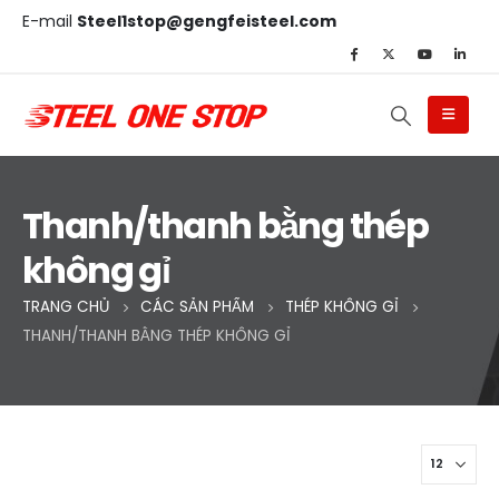
E-mail
Steel1stop@gengfeisteel.com
Thanh/thanh bằng thép
không gỉ
TRANG CHỦ
CÁC SẢN PHẨM
THÉP KHÔNG GỈ
THANH/THANH BẰNG THÉP KHÔNG GỈ