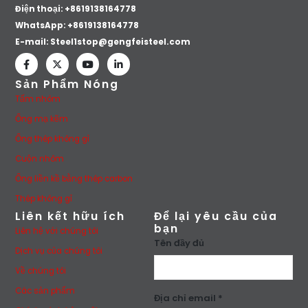
Điện thoại: +8619138164778
WhatsApp:
+8619138164778
E-mail:
Steel1stop@gengfeisteel.com
Sản Phẩm Nóng
Tấm nhôm
Ống mạ kẽm
Ống thép không gỉ
Cuộn nhôm
Ống liền kề bằng thép carbon
Thép không gỉ
Liên kết hữu ích
Để lại yêu cầu của
bạn
Liên hệ với chúng tôi
Tên đầy đủ
Dịch vụ của chúng tôi
Về chúng tôi
Các sản phẩm
Địa chỉ email *