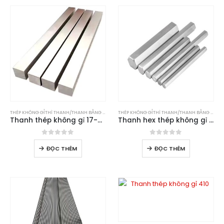
THÉP KHÔNG GỈ
THÌ
THANH/THANH BẰNG THÉP KHÔNG GỈ
THÉP KHÔNG GỈ
THÌ
THANH/THANH BẰNG THÉP KHÔNG GỈ
Thanh thép không gỉ 17-4 pH
Thanh hex thép không gỉ 303
0
trong số 5
0
trong số 5
ĐỌC THÊM
ĐỌC THÊM