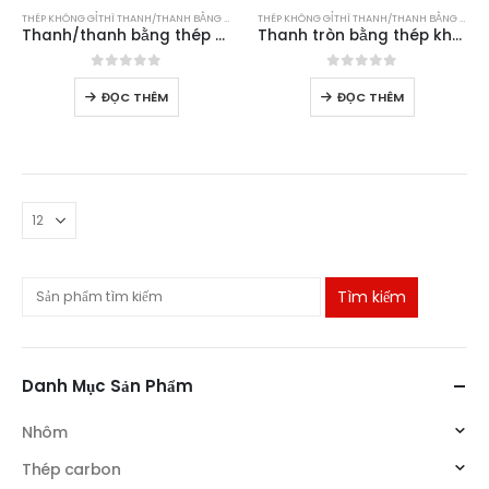
THÉP KHÔNG GỈ
THÌ
THANH/THANH BẰNG THÉP KHÔNG GỈ
THÉP KHÔNG GỈ
THÌ
THANH/THANH BẰNG THÉP KHÔNG GỈ
Thanh/thanh bằng thép không gỉ
Thanh tròn bằng thép không gỉ 321
0
trong số 5
0
trong số 5
ĐỌC THÊM
ĐỌC THÊM
Tìm kiếm
Danh Mục Sản Phẩm
Nhôm
Thép carbon