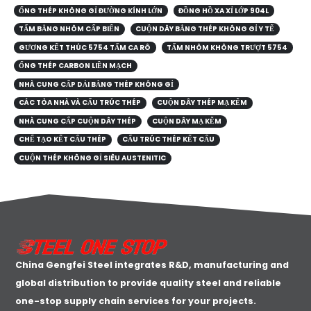
ỐNG THÉP KHÔNG GỈ ĐƯỜNG KÍNH LỚN
ĐỒNG HỒ XA XỈ LỚP 904L
TẤM BẰNG NHÔM CẤP BIỂN
CUỘN DÂY BẰNG THÉP KHÔNG GỈ Y TẾ
GƯƠNG KẾT THÚC 5754 TẤM CA RÔ
TẤM NHÔM KHÔNG TRƯỢT 5754
ỐNG THÉP CARBON LIỀN MẠCH
NHÀ CUNG CẤP DẢI BẰNG THÉP KHÔNG GỈ
CÁC TÒA NHÀ VÀ CẤU TRÚC THÉP
CUỘN DÂY THÉP MẠ KẼM
NHÀ CUNG CẤP CUỘN DÂY THÉP
CUỘN DÂY MẠ KẼM
CHẾ TẠO KẾT CẤU THÉP
CẤU TRÚC THÉP KẾT CẤU
CUỘN THÉP KHÔNG GỈ SIÊU AUSTENITIC
China Gengfei Steel integrates R&D, manufacturing and
global distribution to provide quality steel and reliable
one-stop supply chain services for your projects.