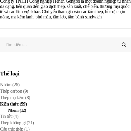
Công ty TNHH Công nghiệp Henan Gengfei là một doanh nghiệp tư nhân
đa dạng, liên quan đến giao dịch thép, sản xuất, chế biến, thương mại quốc
tế và các lĩnh vực khác. Chủ yếu tham gia vào các tấm thép, hồ sơ, cuộn
nóng, mạ kẽm lạnh, phủ màu, tấm lợp, tấm bánh sandwich.
Thể loại
Nhôm
(26)
Thép carbon
(9)
Thép mạ kẽm
(8)
Kiến thức
(59)
Nhôm
(12)
Tin tức
(4)
Thép không gỉ
(21)
Cấu trúc thép
(1)