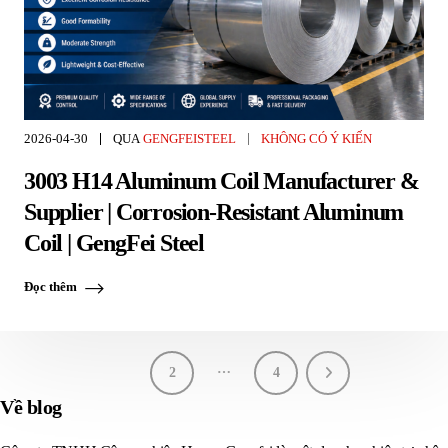
2026-04-30
QUA
GENGFEISTEEL
KHÔNG CÓ Ý KIẾN
3003 H14 Aluminum Coil Manufacturer &
Supplier | Corrosion-Resistant Aluminum
Coil | GengFei Steel
Đọc thêm
…
1
2
4
Về blog