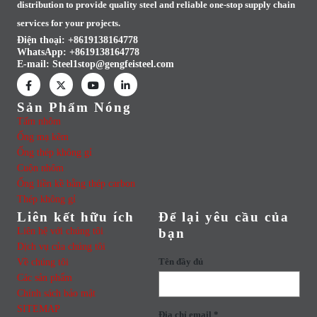
distribution to provide quality steel and reliable one-stop supply chain
services for your projects.
Điện thoại: +8619138164778
WhatsApp:
+8619138164778
E-mail:
Steel1stop@gengfeisteel.com
Sản Phẩm Nóng
Tấm nhôm
Ống mạ kẽm
Ống thép không gỉ
Cuộn nhôm
Ống liền kề bằng thép carbon
Thép không gỉ
Liên kết hữu ích
Để lại yêu cầu của
Liên hệ với chúng tôi
bạn
Dịch vụ của chúng tôi
Về chúng tôi
Tên đầy đủ
Các sản phẩm
Chính sách bảo mật
SITEMAP
Địa chỉ email *