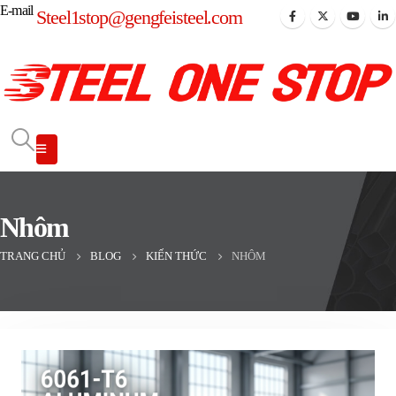
E-mail
Steel1stop@gengfeisteel.com
Nhôm
TRANG CHỦ
BLOG
KIẾN THỨC
NHÔM