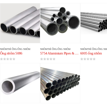
NHÔM
THÌ
ỐNG/ỐNG NHÔM
NHÔM
THÌ
ỐNG/ỐNG NHÔM
NHÔM
THÌ
ỐNG/ỐNG N
Ống nhôm 5086
5754 Aluminium Pipes & Tubes
6005 ống nhôm
0
trong số 5
0
trong số 5
0
trong số 5