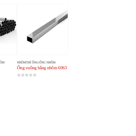
HÔM
NHÔM
THÌ
ỐNG/ỐNG NHÔM
Ống vuông bằng nhôm 6063
0
trong số 5