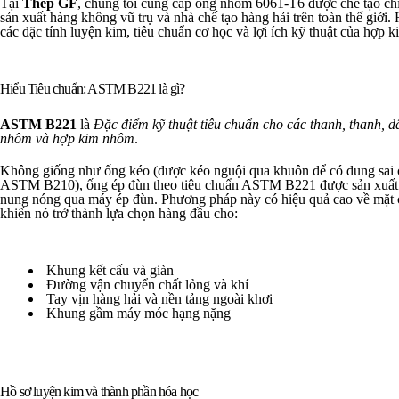
Tại
Thép GF
, chúng tôi cung cấp ống nhôm 6061-T6 được chế tạo chí
sản xuất hàng không vũ trụ và nhà chế tạo hàng hải trên toàn thế giới.
các đặc tính luyện kim, tiêu chuẩn cơ học và lợi ích kỹ thuật của hợp k
Hiểu Tiêu chuẩn: ASTM B221 là gì?
ASTM B221
là
Đặc điểm kỹ thuật tiêu chuẩn cho các thanh, thanh, d
nhôm và hợp kim nhôm
.
Không giống như ống kéo (được kéo nguội qua khuôn để có dung sai c
ASTM B210), ống ép đùn theo tiêu chuẩn ASTM B221 được sản xuất
nung nóng qua máy ép đùn. Phương pháp này có hiệu quả cao về mặt ch
khiến nó trở thành lựa chọn hàng đầu cho:
Khung kết cấu và giàn
Đường vận chuyển chất lỏng và khí
Tay vịn hàng hải và nền tảng ngoài khơi
Khung gầm máy móc hạng nặng
Hồ sơ luyện kim và thành phần hóa học