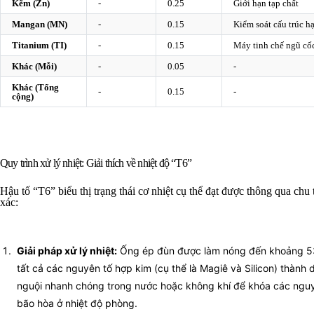
Kẽm (Zn)
-
0.25
Giới hạn tạp chất
Mangan (MN)
-
0.15
Kiểm soát cấu trúc hạ
Titanium (TI)
-
0.15
Máy tinh chế ngũ cố
Khác (Mỗi)
-
0.05
-
Khác (Tổng
-
0.15
-
cộng)
Quy trình xử lý nhiệt: Giải thích về nhiệt độ “T6”
Hậu tố “T6” biểu thị trạng thái cơ nhiệt cụ thể đạt được thông qua chu t
xác:
Giải pháp xử lý nhiệt:
Ống ép đùn được làm nóng đến khoảng 5
tất cả các nguyên tố hợp kim (cụ thể là Magiê và Silicon) thành
nguội nhanh chóng trong nước hoặc không khí để khóa các nguyê
bão hòa ở nhiệt độ phòng.