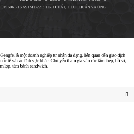
M 6061-T6 ASTM B221: TÍNH CHẤT, TIÊU CHUẨN VÀ ỨNG
gfei là một doanh nghiệp tư nhân đa dạng, liên quan đến giao dịch
quốc tế và các lĩnh vực khác. Chủ yếu tham gia vào các tấm thép, hồ sơ,
ấm lợp, tấm bánh sandwich.