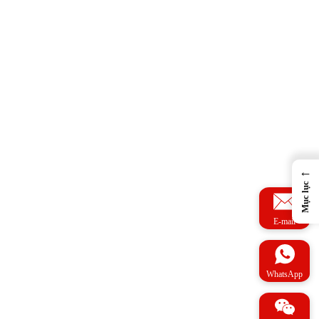
←
Mục lục
E-mail
WhatsApp