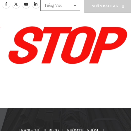
NHẬN BÁO GIÁ
TRANG CHỦ
BLOG
NHÔM
THÌ
NHÔM