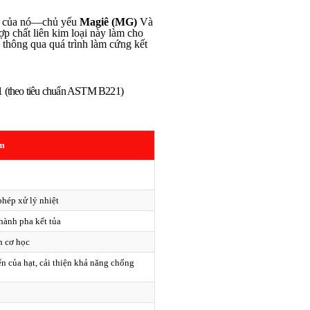
im của nó—chủ yếu
Magiê (MG)
Và
ợp chất liên kim loại này làm cho
 thông qua quá trình làm cứng kết
61 (theo tiêu chuẩn ASTM B221)
im
hép xử lý nhiệt
hành pha kết tủa
h cơ học
ển của hạt, cải thiện khả năng chống