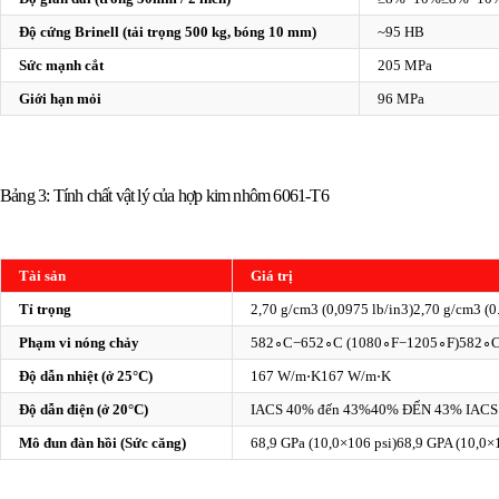
Độ cứng Brinell (tải trọng 500 kg, bóng 10 mm)
~95 HB
Sức mạnh cắt
205 MPa
Giới hạn mỏi
96 MPa
Bảng 3: Tính chất vật lý của hợp kim nhôm 6061-T6
Tài sản
Giá trị
Tỉ trọng
2,70 g/cm3 (0,0975 lb/in3)
2,70
g/cm
3
(
0
Phạm vi nóng chảy
582∘C−652∘C (1080∘F−1205∘F)
58
2
∘
Độ dẫn nhiệt (ở 25°C)
167 W/m⋅K
167
W/m
⋅
K
Độ dẫn điện (ở 20°C)
IACS 40% đến 43%
40%
ĐẾN
43%
IACS
Mô đun đàn hồi (Sức căng)
68,9 GPa (10,0×106 psi)
68,9
GPA
(
10,0
×