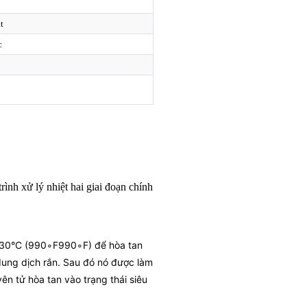
t
c
rình xử lý nhiệt hai giai đoạn chính
30°C (
990∘F
99
0
∘
F
) để hòa tan
 dung dịch rắn. Sau đó nó được làm
n tử hòa tan vào trạng thái siêu