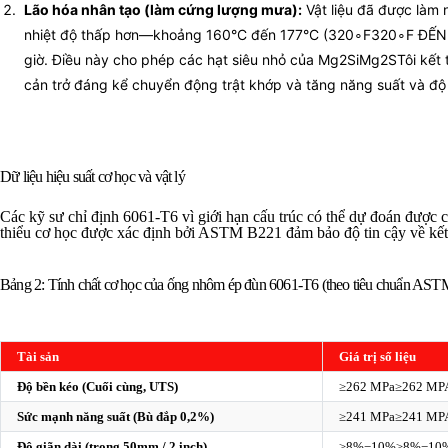
Lão hóa nhân tạo (làm cứng lượng mưa):
Vật liệu đã được làm 
nhiệt độ thấp hơn—khoảng 160°C đến 177°C (
320∘F
32
0
∘
F
ĐẾ
giờ. Điều này cho phép các hạt siêu nhỏ của
Mg2Si
M
g
2
S
Tôi
kết 
cản trở đáng kể chuyển động trật khớp và tăng năng suất và độ
Dữ liệu hiệu suất cơ học và vật lý
Các kỹ sư chỉ định 6061-T6 vì giới hạn cấu trúc có thể dự đoán được c
thiểu cơ học được xác định bởi ASTM B221 đảm bảo độ tin cậy về kết
Bảng 2: Tính chất cơ học của ống nhôm ép đùn 6061-T6 (theo tiêu chuẩn AS
Tài sản
Giá trị số liệu
Độ bền kéo (Cuối cùng, UTS)
≥262 MPa
≥
262
MP
Sức mạnh năng suất (Bù đắp 0,2%)
≥241 MPa
≥
241
MP
Độ giãn dài (trong 50mm / 2 inch)
≥8%−10%
≥
8%
−
10