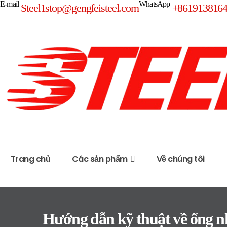
E-mail
WhatsApp
Steel1stop@gengfeisteel.com
+861913816
Trang chủ
Các sản phẩm
Về chúng tôi
Hướng dẫn kỹ thuật về ống 