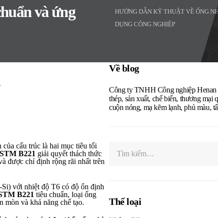
chuẩn và ứng
HƯỚNG DẪN KỸ THUẬT VỀ ỐNG NHÔ
DỤNG CÔNG NGHIỆP
Về blog
Công ty TNHH Công nghiệp Henan Gen
thép, sản xuất, chế biến, thương mại 
cuộn nóng, mạ kẽm lạnh, phủ màu, t
của cấu trúc là hai mục tiêu tối
ASTM B221
giải quyết thách thức
à được chỉ định rộng rãi nhất trên
Si) với nhiệt độ T6 có độ ổn định
STM B221
tiêu chuẩn, loại ống
Thể loại
ăn mòn và khả năng chế tạo.