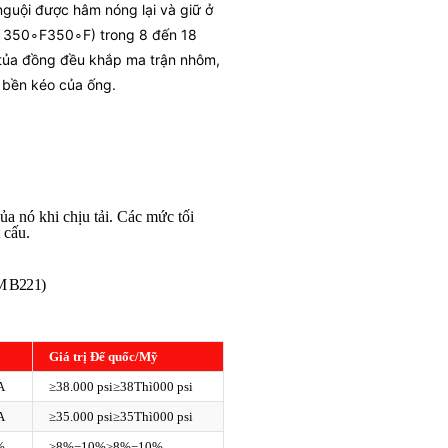
nguội được hâm nóng lại và giữ ở
N
350∘F
35
0
∘
F
) trong 8 đến 18
tủa đồng đều khắp ma trận nhôm,
 bền kéo của ống.
ủa nó khi chịu tải. Các mức tối
 cấu.
TM B221)
Giá trị Đế quốc/Mỹ
A
≥38.000 psi
≥
38
Thì
000
psi
A
≥35.000 psi
≥
35
Thì
000
psi
%
≥8%−10%
≥
8%
−
10%