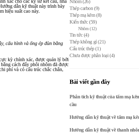
nh xác cho các kỹ sư kết cấu, nhà
Nhôm
(26)
 Hướng dẫn kỹ thuật này trình bày
Thép carbon
(9)
im hiệu suất cao này.
Thép mạ kẽm
(8)
Kiến thức
(59)
Nhôm
(12)
Tin tức
(4)
Thép không gỉ
(21)
ây, cấu hình và ống ép đùn bằng
Cấu trúc thép
(1)
Chưa được phân loại
(4)
ực kỳ chính xác, được quản lý bởi
 bằng cách đẩy phôi nhôm đã được
i phí và có cấu trúc chắc chắn,
Bài viết gần đây
Phân tích kỹ thuật của tấm mạ kẽm
cầu
Hướng dẫn kỹ thuật về tấm mạ kẽm
Hướng dẫn kỹ thuật về thanh nhôm