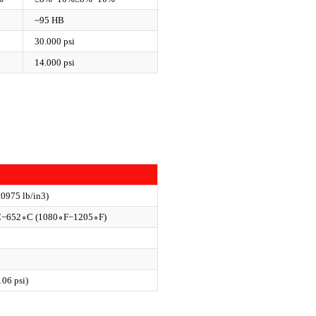
~95 HB
30.000 psi
14.000 psi
.0975
lb/in
3
)
C
−
65
2
∘
C
(
108
0
∘
F
−
120
5
∘
F
)
1
0
6
psi
)