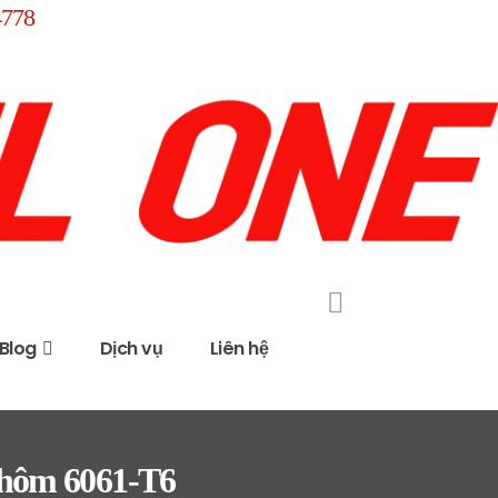
4778
Blog
Dịch vụ
Liên hệ
nhôm 6061-T6