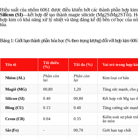
Hiệu suất của nhôm 6061 được điều khiển bởi các thành phần hợp k
Silicon (SI)
—kết hợp để tạo thành magie silicide (
Mg2Si
M
g
2
S
Tôi
). H
hợp kim có khả năng xử lý nhiệt và tăng đáng kể độ bền cơ học của nó
tủa.
Bảng 1: Giới hạn thành phần hóa học (% theo trọng lượng) đối với hợp kim 60
Tối thiểu
Yếu tố
Tối đa (%)
Vai trò trong hợp k
(%)
Phần còn
Phần còn
Nhôm (AL)
Kim loại cơ bản
lại
lại
Magiê (MG)
00,80
1,20
Tăng sức mạnh, cho p
Silicon (SI)
0.40
00,80
Kết hợp với Mg tạo t
Đồng (CU)
0.15
0.40
Tăng cường sức mạn
Kiểm soát sự phát tri
Crom (CR)
0.04
0.35
ăn mòn
Sắt (Fe)
-
00,70
Giới hạn tạp chất