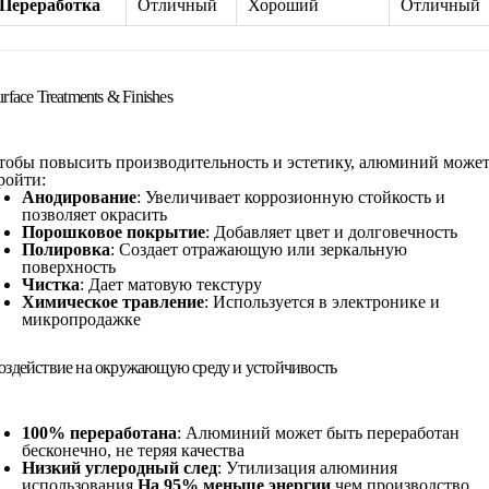
Переработка
Отличный
Хороший
Отличный
rface Treatments & Finishes
тобы повысить производительность и эстетику, алюминий може
ройти:
Анодирование
: Увеличивает коррозионную стойкость и
позволяет окрасить
Порошковое покрытие
: Добавляет цвет и долговечность
Полировка
: Создает отражающую или зеркальную
поверхность
Чистка
: Дает матовую текстуру
Химическое травление
: Используется в электронике и
микропродажке
оздействие на окружающую среду и устойчивость
100% переработана
: Алюминий может быть переработан
бесконечно, не теряя качества
Низкий углеродный след
: Утилизация алюминия
использования
На 95% меньше энергии
чем производство