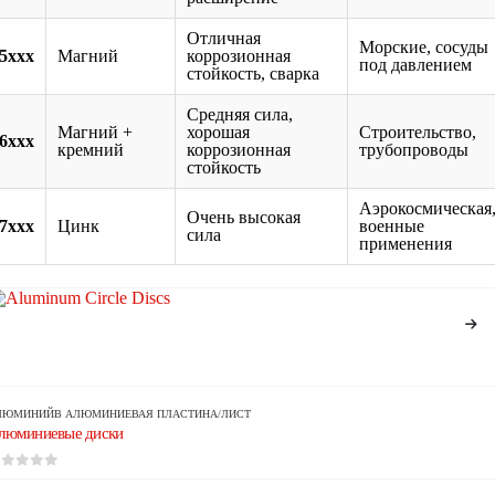
Отличная
Морские, сосуды
5xxx
Магний
коррозионная
под давлением
стойкость, сварка
Средняя сила,
Магний +
хорошая
Строительство,
6xxx
кремний
коррозионная
трубопроводы
стойкость
Аэрокосмическая
Очень высокая
7xxx
Цинк
военные
сила
применения
ЛЮМИНИЙ
В
АЛЮМИНИЕВАЯ ПЛАСТИНА/ЛИСТ
люминиевые диски
из 5