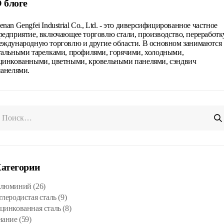
 блоге
enan Gengfei Industrial Co., Ltd. - это диверсифицированное частное
редприятие, включающее торговлю стали, производство, переработку
еждународную торговлю и другие области. В основном занимаются
тальными тарелками, профилями, горячими, холодными,
цинкованными, цветными, кровельными панелями, сэндвич
панелями.
атегории
люминий
(26)
глеродистая сталь
(9)
цинкованная сталь
(8)
нание
(59)