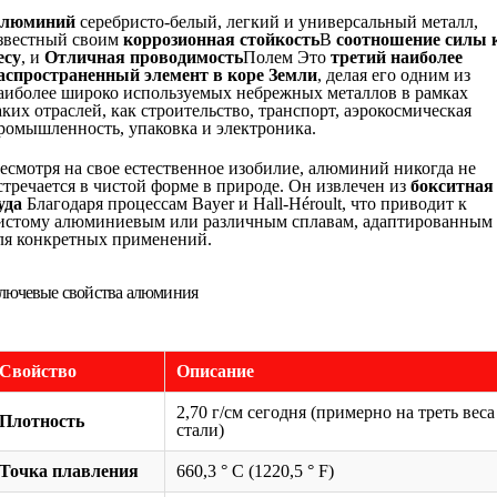
люминий
серебристо-белый, легкий и универсальный металл,
звестный своим
коррозионная стойкость
В
соотношение силы 
есу
, и
Отличная проводимость
Полем Это
третий наиболее
аспространенный элемент в коре Земли
, делая его одним из
аиболее широко используемых небрежных металлов в рамках
аких отраслей, как строительство, транспорт, аэрокосмическая
ромышленность, упаковка и электроника.
есмотря на свое естественное изобилие, алюминий никогда не
стречается в чистой форме в природе. Он извлечен из
бокситная
уда
Благодаря процессам Bayer и Hall-Héroult, что приводит к
истому алюминиевым или различным сплавам, адаптированным
ля конкретных применений.
лючевые свойства алюминия
Свойство
Описание
2,70 г/см сегодня (примерно на треть веса
Плотность
стали)
Точка плавления
660,3 ° C (1220,5 ° F)