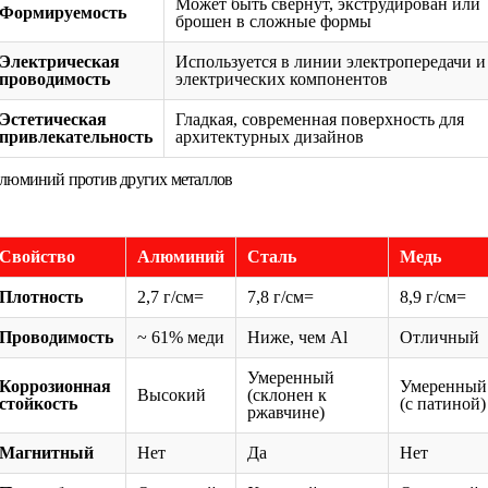
Может быть свернут, экструдирован или
Формируемость
брошен в сложные формы
Электрическая
Используется в линии электропередачи и
проводимость
электрических компонентов
Эстетическая
Гладкая, современная поверхность для
привлекательность
архитектурных дизайнов
люминий против других металлов
Свойство
Алюминий
Сталь
Медь
Плотность
2,7 г/см=
7,8 г/см=
8,9 г/см=
Проводимость
~ 61% меди
Ниже, чем Al
Отличный
Умеренный
Коррозионная
Умеренный
Высокий
(склонен к
стойкость
(с патиной)
ржавчине)
Магнитный
Нет
Да
Нет