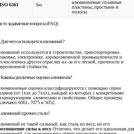
алюминиевые сплавные
ISO 6361
Iso
пластины, простыни и
полосы
асто задаваемые вопросы (FAQ)
. Для чего используется алюминий?
люминий используется в строительстве, транспортировке,
паковке, электронике, аэрокосмической промышленности и
есчисленных других отраслях из -за его легкой, прочности и
оррозионной стойкости.
. Каковы различные оценки алюминия?
люминиевые оценки классифицируются с помощью серии
плавов (от 1ххх до 7xxx), каждый из которых с конкретными
планирующими элементами и свойствами. Общие примеры
ключают 6061, 7075 и 5052.
. алюминий прочнее стали?
люминий не такой сильный, как сталь по весу, но его
оотношение силы к весу
Отлично, что делает его идеальным дл
рименений, где экономия веса имеет решающее значение.