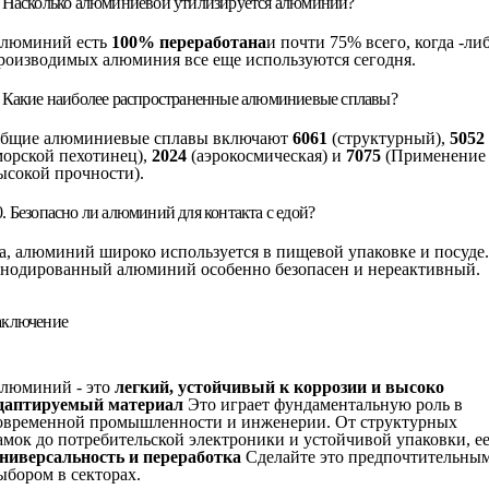
. Насколько алюминиевой утилизируется алюминий?
люминий есть
100% переработана
и почти 75% всего, когда -ли
роизводимых алюминия все еще используются сегодня.
. Какие наиболее распространенные алюминиевые сплавы?
бщие алюминиевые сплавы включают
6061
(структурный),
5052
морской пехотинец),
2024
(аэрокосмическая) и
7075
(Применение
ысокой прочности).
0. Безопасно ли алюминий для контакта с едой?
а, алюминий широко используется в пищевой упаковке и посуде.
нодированный алюминий особенно безопасен и нереактивный.
аключение
люминий - это
легкий, устойчивый к коррозии и высоко
даптируемый материал
Это играет фундаментальную роль в
овременной промышленности и инженерии. От структурных
амок до потребительской электроники и устойчивой упаковки, е
ниверсальность и переработка
Сделайте это предпочтительны
ыбором в секторах.