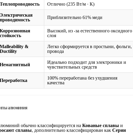
Теплопроводность
Отлично (235 Вт/м · К)
Электрическая
Приблизительно 61% меди
проводимость
Коррозионная
Высокий, из -за естественного оксидного
стойкость
слоя
Malleability &
Легко сформируется в простыни, фольги,
Ductility
провода
Идеально подходит для электроники и
Немагнитный
чувствительных средств
100% переработана без ухудшения
Переработка
качества
ипы алюминия
люминий обычно классифицируется на
Кованые сплавы
и
росают сплавы
, дополнительно классифицирован как
Серии