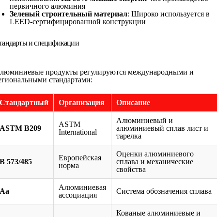
первичного алюминия
Зеленый строительный материал
: Широко используется в
LEED-сертифицированной конструкции
тандарты и спецификации
люминиевые продукты регулируются международными и
егиональными стандартами:
Стандартный
Организация
Описание
Алюминиевый и
ASTM
ASTM B209
алюминиевый сплав лист и
International
тарелка
Оценки алюминиевого
Европейская
В 573/485
сплава и механические
норма
свойства
Алюминиевая
Аа
Система обозначения сплава
ассоциация
Кованые алюминиевые и