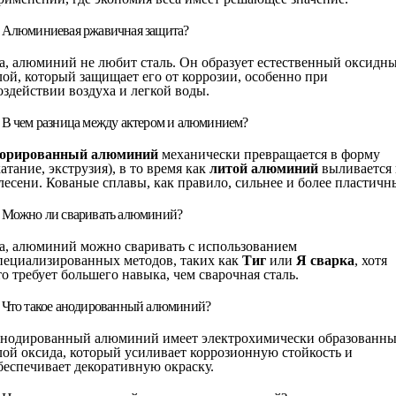
. Алюминиевая ржавичная защита?
а, алюминий не любит сталь. Он образует естественный оксидн
лой, который защищает его от коррозии, особенно при
оздействии воздуха и легкой воды.
. В чем разница между актером и алюминием?
орированный алюминий
механически превращается в форму
катание, экструзия), в то время как
литой алюминий
выливается 
лесени. Кованые сплавы, как правило, сильнее и более пластичн
. Можно ли сваривать алюминий?
а, алюминий можно сваривать с использованием
пециализированных методов, таких как
Тиг
или
Я сварка
, хотя
то требует большего навыка, чем сварочная сталь.
. Что такое анодированный алюминий?
нодированный алюминий имеет электрохимически образованн
лой оксида, который усиливает коррозионную стойкость и
беспечивает декоративную окраску.