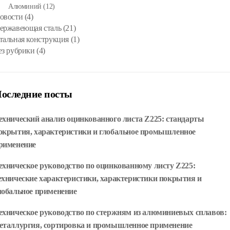
Алюминий
(12)
овости
(4)
ержавеющая сталь
(21)
тальная конструкция
(1)
ез рубрики
(4)
оследние посты
ехнический анализ оцинкованного листа Z225: стандарты
окрытия, характеристики и глобальное промышленное
рименение
ехническое руководство по оцинкованному листу Z225:
ехнические характеристики, характеристики покрытия и
лобальное применение
ехническое руководство по стержням из алюминиевых сплавов:
еталлургия, сортировка и промышленное применение