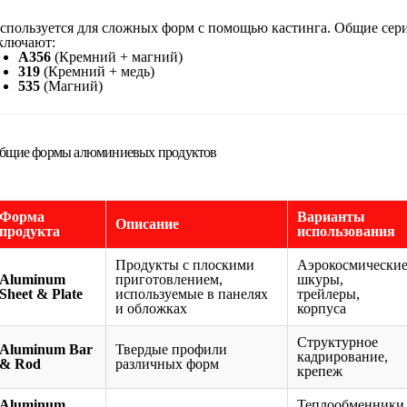
спользуется для сложных форм с помощью кастинга. Общие сер
ключают:
A356
(Кремний + магний)
319
(Кремний + медь)
535
(Магний)
бщие формы алюминиевых продуктов
Форма
Варианты
Описание
продукта
использования
Продукты с плоскими
Аэрокосмически
Aluminum
приготовлением,
шкуры,
Sheet & Plate
используемые в панелях
трейлеры,
и обложках
корпуса
Структурное
Aluminum Bar
Твердые профили
кадрирование,
& Rod
различных форм
крепеж
Aluminum
Теплообменники