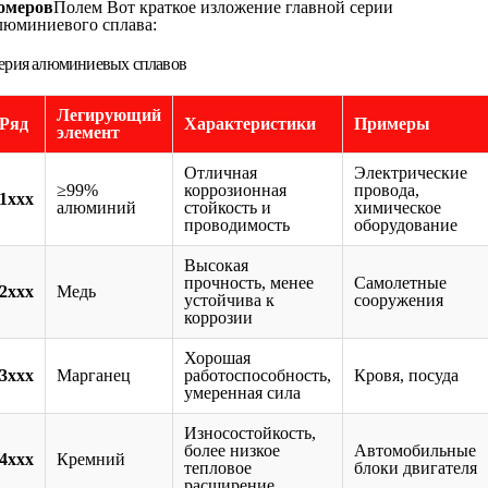
омеров
Полем Вот краткое изложение главной серии
люминиевого сплава:
ерия алюминиевых сплавов
Легирующий
Ряд
Характеристики
Примеры
элемент
Отличная
Электрические
≥99%
коррозионная
провода,
1xxx
алюминий
стойкость и
химическое
проводимость
оборудование
Высокая
прочность, менее
Самолетные
2xxx
Медь
устойчива к
сооружения
коррозии
Хорошая
3xxx
Марганец
работоспособность,
Кровя, посуда
умеренная сила
Износостойкость,
более низкое
Автомобильные
4xxx
Кремний
тепловое
блоки двигателя
расширение