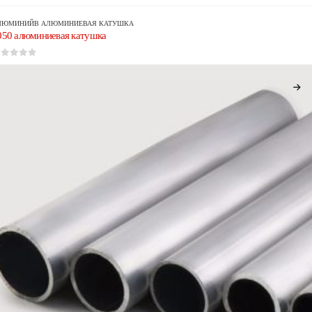
ЛЮМИНИЙ
В
АЛЮМИНИЕВАЯ КАТУШКА
050 алюминиевая катушка
из 5