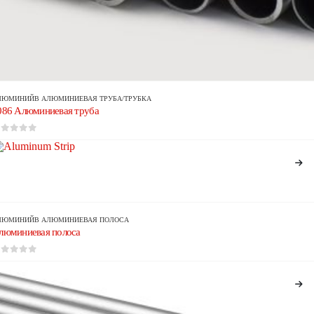
ЛЮМИНИЙ
В
АЛЮМИНИЕВАЯ ТРУБА/ТРУБКА
086 Алюминиевая труба
из 5
ЛЮМИНИЙ
В
АЛЮМИНИЕВАЯ ПОЛОСА
люминиевая полоса
из 5