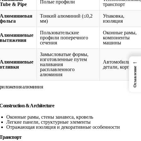
Полые профили
Tube & Pipe
транспорт
Алюминиевая
Тонкий алюминий (≤0,2
Упаковка,
фольга
мм)
изоляция
Пользовательские
Оконные рамы,
Алюминиевые
профили поперечного
компоненты
вытяжения
сечения
машины
Замысловатые формы,
изготовленные путем
←
Алюминиевые
Автомобильные
наливания
отливки
детали, корпусы
Оглавление
расплавленного
алюминия
риложения алюминия
Construction & Architecture
Оконные рамы, стены занавеса, кровель
Легкие панели, структурные элементы
Отражающая изоляция и декоративные особенности
Транспорт