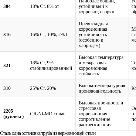
Наиболее общий,
Fo
304
18% Cr, 8% от
устойчивый к
ch
коррозии, сварки
pi
Превосходная
коррозионная
М
316
16% Cr, 10%, 2% I
устойчивость
ф
(особенно к
м
хлоридам)
Высокая температура
18% Cr, 9%,
и межразовая
Т
321
стабилизированный
коррозионная
к
стойкость
Высокотемпературная
310
25% Cr, 20%
К
производительность
Высокая прочность и
стрессовая
О
2205
CR-Ni-MO сплав
коррозионная
п
(дуплекс)
сопротивление
п
растрескивания
Сталь одна остановка труба из нержавеющей стали