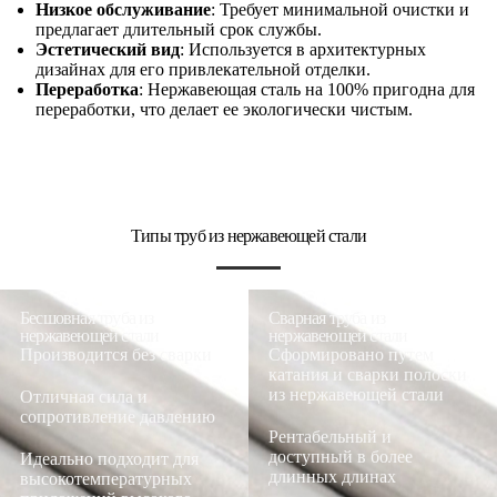
Низкое обслуживание
: Требует минимальной очистки и
предлагает длительный срок службы.
Эстетический вид
: Используется в архитектурных
дизайнах для его привлекательной отделки.
Переработка
: Нержавеющая сталь на 100% пригодна для
переработки, что делает ее экологически чистым.
Типы труб из нержавеющей стали
Бесшовная труба из
Сварная труба из
нержавеющей стали
нержавеющей стали
Производится без сварки
Сформировано путем
катания и сварки полоски
из нержавеющей стали
Отличная сила и
сопротивление давлению
Рентабельный и
доступный в более
Идеально подходит для
длинных длинах
высокотемпературных