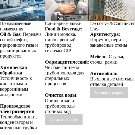
Промышленные
Санитарные заявки
Decorative & Commercial
применения
Food & Beverage
:
Uses
Oil & Gas
: Передача
Линии молока,
Архитектура
:
сырой нефти,
пивоваренный
Поручни, перила,
природного газа и
трубопровод,
занавесные стены
рафинированных
системы CIP
продуктов
Мебель
: Стулья,
Фармацевтический
:
столы, рамки
Химическая
Чистые системы
обработка
:
трубопроводов для
Автомобиль
:
Устойчивость к
стерильных
Выхлопные системы,
кислотным и
процессов
отделка деталей
коррозийным
Оставить запрос
жидкостям
Очистка воды
:
Очищенные и
Производство
трубопроводы
электроэнергии
:
сточных вод
Теплообменники,
Оставить запрос
конденсаторы и
котельные трубки