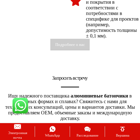
и покрытия в
соответствии с
потребностями в
специфике для проектов
(например,
допустимость толщины
± 0,1 мм).
Подробнее о нас
Запросить встречу
Ищу надежного поставщика
алюминиевые батончики
в
различных формах и сплавах? Свяжитесь с нами для
технических консультаций, цены и вариантов доставки. Мы
предоставляем OEM, объемные заказы и международную
доставку.
Электронная
Полное имя
WhatsApp
Расследование
Вершина
почта