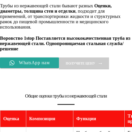
Трубы из нержавеющей стали бывают разных
Оценки,
диаметры, толщина стен и отделки
, подходит для
применений, от транспортировки жидкости и структурных
рамок до пищевой промышленности и медицинского
использования.
Воровство 1stop
Поставляется высококачественная труба из
нержавеющей стали. Однопроницаемая стальная служба/
решение
WhatsApp нам
ПОЛУЧИТЕ ЦЕНУ
Общие оценки трубы из нержавеющей стали
Т
Оценка
Композиция
Функции
п