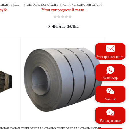
ТРУБА/ТРУБКА
УГЛЕРОДИСТАЯ СТАЛЬ
В
УГОЛ УГЛЕРОДИСТОЙ СТАЛИ
труба
Угол углеродистой стали
0
из 5
ЧИТАТЬ ДАЛЕЕ
Электронная почта
WhatsApp
WeChat
Расследование
ЛЬНАЯ КАНАЛ
УГЛЕРОДИСТАЯ СТАЛЬ
В
УГЛЕРОДИСТАЯ СТАЛЬ КАТУШКА