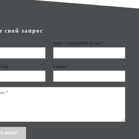
е свой запрос
Адрес электронной почты *
sApp
Страна *