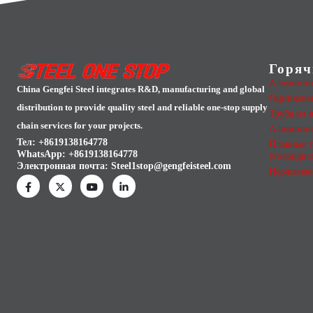
Горяч
Алюминие
China Gengfei Steel integrates R&D, manufacturing and global
Оцинкован
distribution to provide quality steel and reliable one-stop supply
Труба из 
chain services for your projects.
Алюминие
Тел: +8619138164778
Плавные т
WhatsApp:
+8619138164778
углеродис
Электронная почта:
Steel1stop@gengfeisteel.com
Нержавею