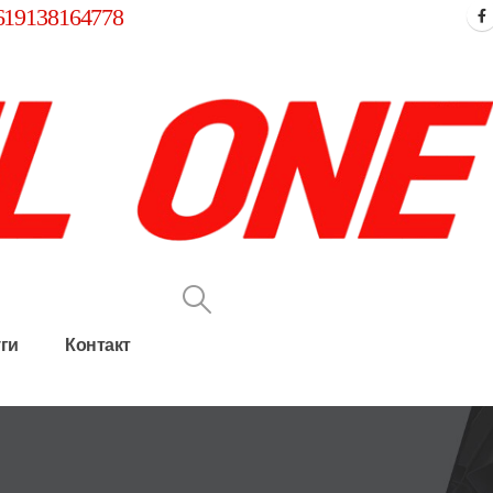
619138164778
ги
Контакт