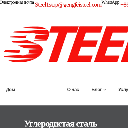
Электронная почта
WhatsApp
Steel1stop@gengfeisteel.com
+8
Дом
Продукция
О нас
Блог
Услу
Углеродистая сталь