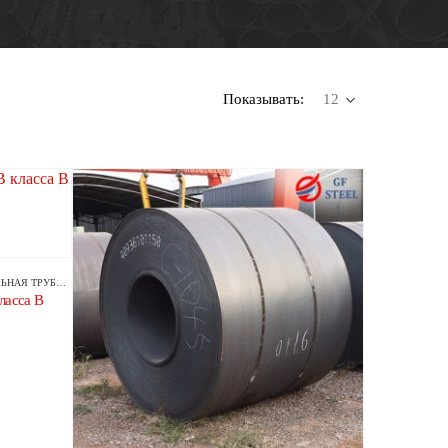
Показывать:
ТРУБА/ТРУБКА
ласса B