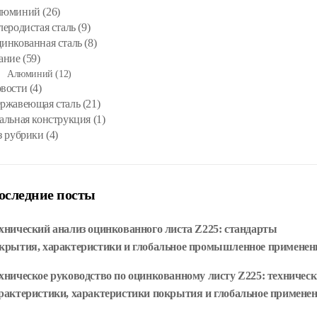
люминий
(26)
леродистая сталь
(9)
инкованная сталь
(8)
ание
(59)
Алюминий
(12)
вости
(4)
ржавеющая сталь
(21)
альная конструкция
(1)
з рубрики
(4)
оследние посты
хнический анализ оцинкованного листа Z225: стандарты
крытия, характеристики и глобальное промышленное применен
хническое руководство по оцинкованному листу Z225: техническ
рактеристики, характеристики покрытия и глобальное примене