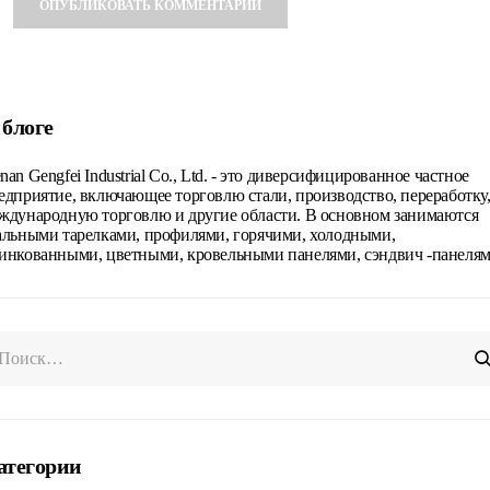
Alternative:
 блоге
nan Gengfei Industrial Co., Ltd. - это диверсифицированное частное
едприятие, включающее торговлю стали, производство, переработку
ждународную торговлю и другие области. В основном занимаются
альными тарелками, профилями, горячими, холодными,
инкованными, цветными, кровельными панелями, сэндвич -панелям
атегории