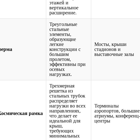
этажей и
вертикальное
расширение.
Треугольные
стальные
элементы,
образующие
легкие
Мосты, крыши
ферма
конструкции с
стадионов и
большим
выставочные залы
пролетом,
эффективны при
осевых
нагрузках.
Трехмерная
решетка из
стальных трубок
распределяет
нагрузки во всех
Терминалы
направлениях,
аэропортов, большие
Космическая рамка
что делает ее
атриумы, конференц
идеальной для
центры
крыш,
требующих
минимальных