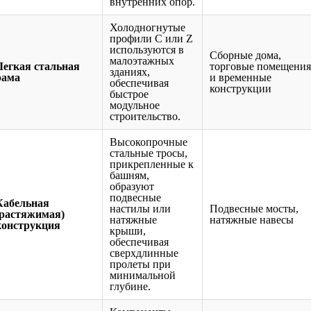
внутренних опор.
Холодногнутые
профили C или Z
используются в
Сборные дома,
малоэтажных
Легкая стальная
торговые помещения
зданиях,
рама
и временные
обеспечивая
конструкции
быстрое
модульное
строительство.
Высокопрочные
стальные тросы,
прикрепленные к
башням,
образуют
подвесные
Кабельная
настилы или
Подвесные мосты,
(растяжимая)
натяжные
натяжные навесы
конструкция
крыши,
обеспечивая
сверхдлинные
пролеты при
минимальной
глубине.