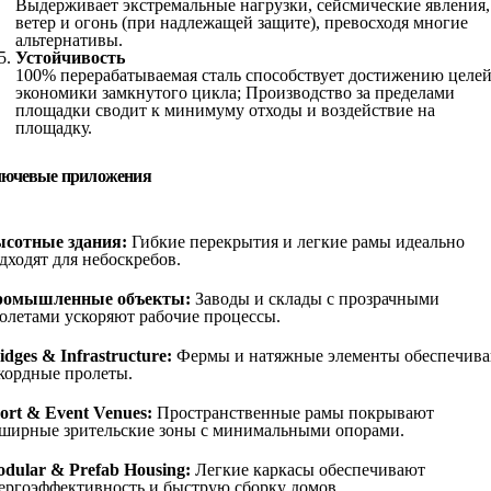
Выдерживает экстремальные нагрузки, сейсмические явления,
ветер и огонь (при надлежащей защите), превосходя многие
альтернативы.
Устойчивость
100% перерабатываемая сталь способствует достижению целе
экономики замкнутого цикла; Производство за пределами
площадки сводит к минимуму отходы и воздействие на
площадку.
ючевые приложения
сотные здания:
Гибкие перекрытия и легкие рамы идеально
дходят для небоскребов.
ромышленные объекты:
Заводы и склады с прозрачными
олетами ускоряют рабочие процессы.
idges & Infrastructure:
Фермы и натяжные элементы обеспечив
кордные пролеты.
ort & Event Venues:
Пространственные рамы покрывают
ширные зрительские зоны с минимальными опорами.
dular & Prefab Housing:
Легкие каркасы обеспечивают
ергоэффективность и быструю сборку домов.