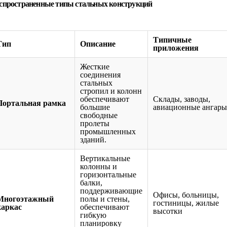
спространенные типы стальных конструкций
Типичные
Тип
Описание
приложения
Жесткие
соединения
стальных
стропил и колонн
обеспечивают
Склады, заводы,
Портальная рамка
большие
авиационные ангары
свободные
пролеты
промышленных
зданий.
Вертикальные
колонны и
горизонтальные
балки,
поддерживающие
Офисы, больницы,
Многоэтажный
полы и стены,
гостиницы, жилые
каркас
обеспечивают
высотки
гибкую
планировку