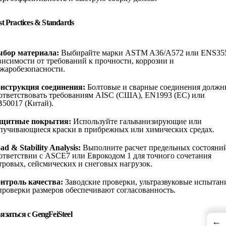
st Practices & Standards
бор материала:
Выбирайте марки ASTM A36/A572 или ENS35
висимости от требований к прочности, коррозии и
жаробезопасности.
нструкция соединения:
Болтовые и сварные соединения долж
ответствовать требованиям AISC (США), EN1993 (ЕС) или
50017 (Китай).
щитные покрытия:
Используйте гальванизирующие или
пучивающиеся краски в прибрежных или химических средах.
ad & Stability Analysis:
Выполните расчет предельных состояни
ответствии с ASCE7 или Еврокодом 1 для точного сочетания
тровых, сейсмических и снеговых нагрузок.
нтроль качества:
Заводские проверки, ультразвуковые испытан
проверки размеров обеспечивают согласованность.
язаться с GengFeiSteel
←