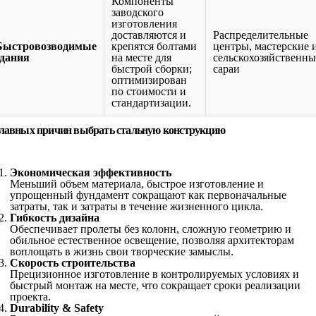
Компоненты
заводского
изготовления
доставляются и
Распределительные
Быстровозводимые
крепятся болтами
центры, мастерские 
здания
на месте для
сельскохозяйственны
быстрой сборки;
сараи
оптимизирован
по стоимости и
стандартизации.
главных причин выбрать стальную конструкцию
Экономическая эффективность
Меньший объем материала, быстрое изготовление и
упрощенный фундамент сокращают как первоначальные
затраты, так и затраты в течение жизненного цикла.
Гибкость дизайна
Обеспечивает пролеты без колонн, сложную геометрию и
обильное естественное освещение, позволяя архитекторам
воплощать в жизнь свои творческие замыслы.
Скорость строительства
Прецизионное изготовление в контролируемых условиях и
быстрый монтаж на месте, что сокращает сроки реализации
проекта.
Durability & Safety