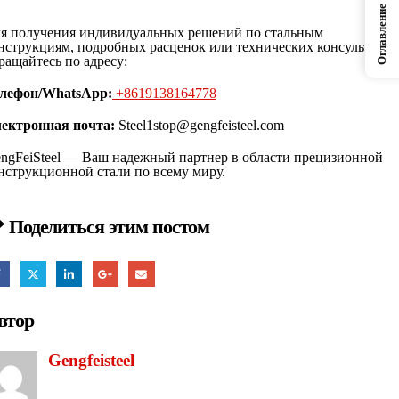
Оглавление
я получения индивидуальных решений по стальным
нструкциям, подробных расценок или технических консультаци
ращайтесь по адресу:
лефон
/WhatsApp
:
+8619138164778
ектронная почта:
Steel1stop@gengfeisteel.com
ngFeiSteel — Ваш надежный партнер в области прецизионной
нструкционной стали по всему миру.
Поделиться этим постом
втор
Gengfeisteel