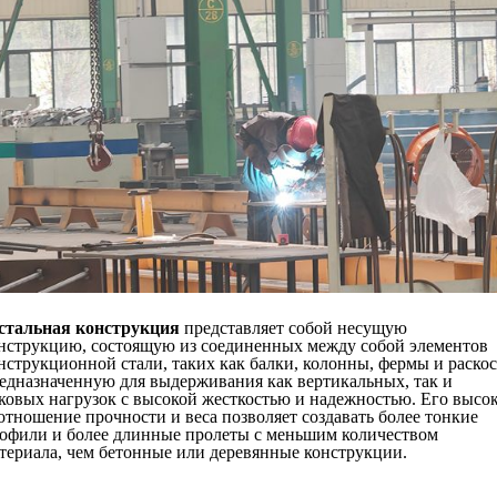
стальная конструкция
представляет собой несущую
нструкцию, состоящую из соединенных между собой элементов
нструкционной стали, таких как балки, колонны, фермы и раско
едназначенную для выдерживания как вертикальных, так и
ковых нагрузок с высокой жесткостью и надежностью. Его высо
отношение прочности и веса позволяет создавать более тонкие
офили и более длинные пролеты с меньшим количеством
териала, чем бетонные или деревянные конструкции.