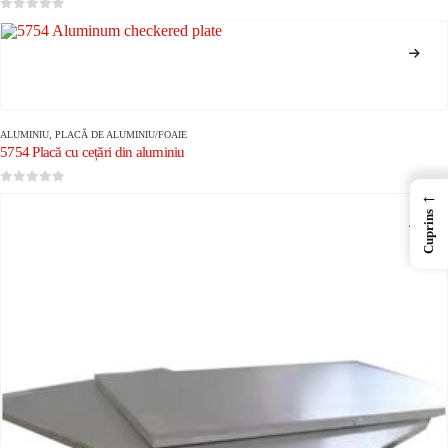
0
din 5
ALUMINIU
,
PLACĂ DE ALUMINIU/FOAIE
5754 Placă cu cețări din aluminiu
←
0
din 5
Cuprins