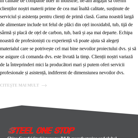
În calitate de companie lider în industrie, ne-am angajat să oferim
clienților noștri materii prime de cea mai înaltă calitate, susținute de
serviciul și asistența pentru clienți de primă clasă. Gama noastră largă
de alimentare include tot felul de plăci din oțel inoxidabil, tub, tijă de
sârmă și placă de oțel de carbon, tub, bară și așa mai departe. Echipa
noastră de profesioniști cu experiență vă poate ajuta să alegeți
materialul care se potrivește cel mai bine nevoilor proiectului dvs. și să
se asigure că comanda dvs. este livrată la timp. Clienții noștri variază
de la întreprinderi mici la producători mari și putem oferi servicii
profesionale și asistență, indiferent de dimensiunea nevoilor dvs.
CITEŞTE MAI MULT