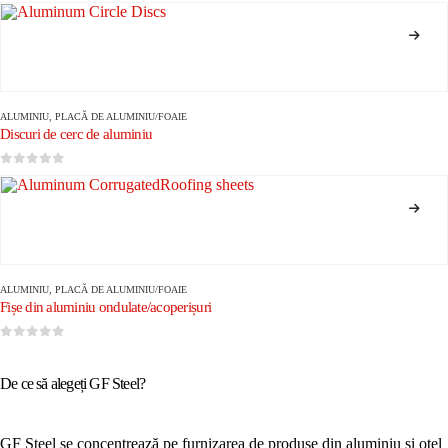
0
din 5
ALUMINIU
,
PLACĂ DE ALUMINIU/FOAIE
Discuri de cerc de aluminiu
0
din 5
ALUMINIU
,
PLACĂ DE ALUMINIU/FOAIE
Fișe din aluminiu ondulate/acoperișuri
0
din 5
De ce să alegeți GF Steel?
GF Steel se concentrează pe furnizarea de produse din aluminiu și oțel