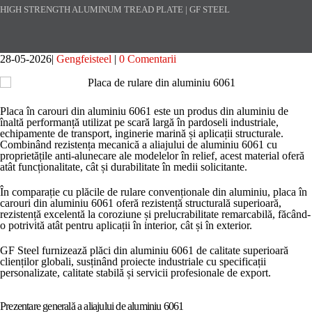
HIGH STRENGTH ALUMINUM TREAD PLATE | GF STEEL
28-05-2026
Gengfeisteel
0 Comentarii
Placa în carouri din aluminiu 6061 este un produs din aluminiu de
înaltă performanță utilizat pe scară largă în pardoseli industriale,
echipamente de transport, inginerie marină și aplicații structurale.
Combinând rezistența mecanică a aliajului de aluminiu 6061 cu
proprietățile anti-alunecare ale modelelor în relief, acest material oferă
atât funcționalitate, cât și durabilitate în medii solicitante.
În comparație cu plăcile de rulare convenționale din aluminiu, placa în
carouri din aluminiu 6061 oferă rezistență structurală superioară,
rezistență excelentă la coroziune și prelucrabilitate remarcabilă, făcând-
o potrivită atât pentru aplicații în interior, cât și în exterior.
GF Steel furnizează plăci din aluminiu 6061 de calitate superioară
clienților globali, susținând proiecte industriale cu specificații
personalizate, calitate stabilă și servicii profesionale de export.
Prezentare generală a aliajului de aluminiu 6061