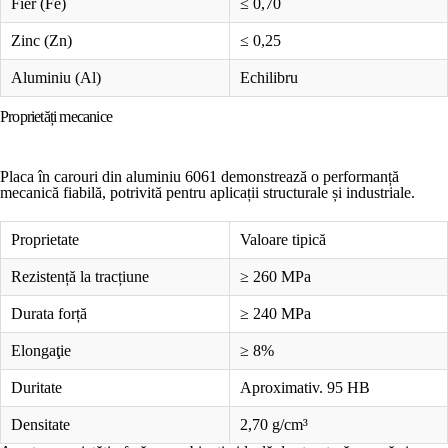
Fier (Fe)
≤ 0,70
Zinc (Zn)
≤ 0,25
Aluminiu (Al)
Echilibru
Proprietăți mecanice
Placa în carouri din aluminiu 6061 demonstrează o performanță
mecanică fiabilă, potrivită pentru aplicații structurale și industriale.
Proprietate
Valoare tipică
Rezistență la tracțiune
≥ 260 MPa
Durata forță
≥ 240 MPa
Elongaţie
≥ 8%
Duritate
Aproximativ. 95 HB
Densitate
2,70 g/cm³