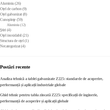
Aluminiu
(26)
Oțel de carbon
(9)
Oțel galvanizat
(8)
Cunoştinţe
(59)
Aluminiu
(12)
Ştiri
(4)
Oţel inoxidabil
(21)
Structura de oțel
(1)
Necategorizat
(4)
Postări recente
Analiza tehnică a tablei galvanizate Z225: standarde de acoperire,
performanță și aplicații industriale globale
Ghid tehnic pentru tabla zincată Z225: specificații de inginerie,
performanță de acoperire și aplicații globale