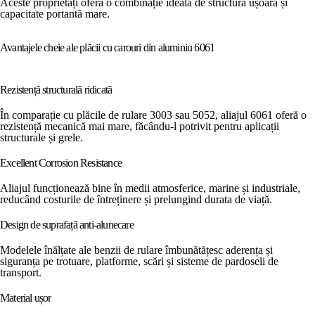
Aceste proprietăți oferă o combinație ideală de structură ușoară și
capacitate portantă mare.
Avantajele cheie ale plăcii cu carouri din aluminiu 6061
Rezistență structurală ridicată
În comparație cu plăcile de rulare 3003 sau 5052, aliajul 6061 oferă o
rezistență mecanică mai mare, făcându-l potrivit pentru aplicații
structurale și grele.
Excellent Corrosion Resistance
Aliajul funcționează bine în medii atmosferice, marine și industriale,
reducând costurile de întreținere și prelungind durata de viață.
Design de suprafață anti-alunecare
Modelele înălțate ale benzii de rulare îmbunătățesc aderența și
siguranța pe trotuare, platforme, scări și sisteme de pardoseli de
transport.
Material ușor