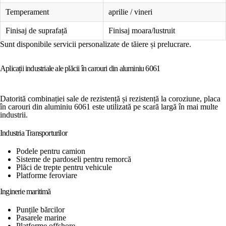
Temperament
aprilie / vineri
Finisaj de suprafață
Finisaj moara/lustruit
Sunt disponibile servicii personalizate de tăiere și prelucrare.
Aplicații industriale ale plăcii în carouri din aluminiu 6061
Datorită combinației sale de rezistență și rezistență la coroziune, placa
în carouri din aluminiu 6061 este utilizată pe scară largă în mai multe
industrii.
Industria Transporturilor
Podele pentru camion
Sisteme de pardoseli pentru remorcă
Plăci de trepte pentru vehicule
Platforme feroviare
Inginerie maritimă
Punțile bărcilor
Pasarele marine
Platforme offshore