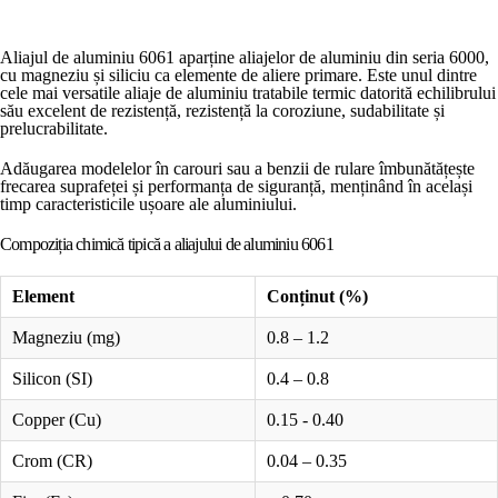
Aliajul de aluminiu 6061 aparține aliajelor de aluminiu din seria 6000,
cu magneziu și siliciu ca elemente de aliere primare. Este unul dintre
cele mai versatile aliaje de aluminiu tratabile termic datorită echilibrului
său excelent de rezistență, rezistență la coroziune, sudabilitate și
prelucrabilitate.
Adăugarea modelelor în carouri sau a benzii de rulare îmbunătățește
frecarea suprafeței și performanța de siguranță, menținând în același
timp caracteristicile ușoare ale aluminiului.
Compoziția chimică tipică a aliajului de aluminiu 6061
Element
Conținut (%)
Magneziu (mg)
0.8 – 1.2
Silicon (SI)
0.4 – 0.8
Copper (Cu)
0.15 - 0.40
Crom (CR)
0.04 – 0.35