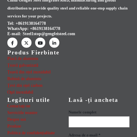
China Gengfei Steel integrates R&D, manufacturing and global
distribution to provide quality steel and reliable one-stop supply chain
services for your projects.
Tel: +8619138164778
WhatsApp:
+8619138164778
E-mail:
Steel1stop@gengfeisteel.com
Produs Fierbinte
Placă de aluminiu
Țeavă galvanizată
Țeavă din oțel inoxidabil
Bobină de aluminiu
Țevi din oțel carbon
Oţel inoxidabil
Legături utile
Lasă -ți ancheta
Contactaţi-ne
Numele complet
Serviciile noastre
Despre noi
Produse
Politica de confidențialitate
Adresa de e-mail *