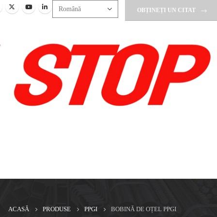
OBȚINEȚI UN CITAT
ACASĂ
PRODUSE
PPGI
BOBINĂ DE OȚEL PPGI