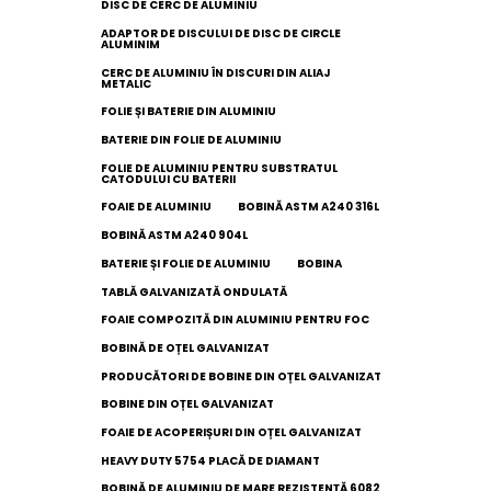
DISC DE CERC DE ALUMINIU
ADAPTOR DE DISCULUI DE DISC DE CIRCLE
ALUMINIM
CERC DE ALUMINIU ÎN DISCURI DIN ALIAJ
METALIC
FOLIE ȘI BATERIE DIN ALUMINIU
BATERIE DIN FOLIE DE ALUMINIU
FOLIE DE ALUMINIU PENTRU SUBSTRATUL
CATODULUI CU BATERII
FOAIE DE ALUMINIU
BOBINĂ ASTM A240 316L
BOBINĂ ASTM A240 904L
BATERIE ȘI FOLIE DE ALUMINIU
BOBINA
TABLĂ GALVANIZATĂ ONDULATĂ
FOAIE COMPOZITĂ DIN ALUMINIU PENTRU FOC
BOBINĂ DE OȚEL GALVANIZAT
PRODUCĂTORI DE BOBINE DIN OȚEL GALVANIZAT
BOBINE DIN OȚEL GALVANIZAT
FOAIE DE ACOPERIȘURI DIN OȚEL GALVANIZAT
HEAVY DUTY 5754 PLACĂ DE DIAMANT
BOBINĂ DE ALUMINIU DE MARE REZISTENȚĂ 6082