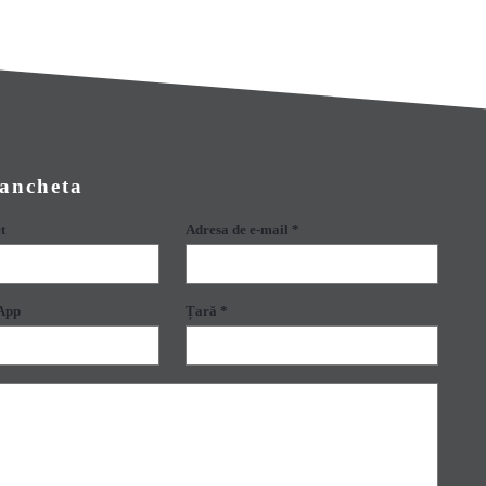
 ancheta
t
Adresa de e-mail *
App
Țară *