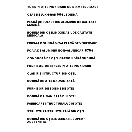
TUB DIN OȚEL INOXIDABIL CU DIAMETRU MARE
CEAS DE LUX GRAD 904L BOBINĂ
PLACĂ DE RULARE DIN ALUMINIU DE CALITATE
MARINĂ
BOBINĂ DIN OȚEL INOXIDABIL DE CALITATE
MEDICALĂ
FINISAJ OGLINDĂ 5754 PLACĂ DE VERIFICARE
FOAIA DE ALUMINIU NON-ALUNECARI 5754
CONDUCTĂ DE OȚEL CARBON FĂRĂ SUDURĂ
FURNIZORI DE BENZI DIN OȚEL INOXIDABIL
CLĂDIRI ȘI STRUCTURI DIN OȚEL
BOBINĂ DE OȚEL GALVANIZATĂ
FURNIZORI DE BOBINE DE OȚEL
BOBINĂ GALVANIZATĂ DIN OȚEL
FABRICARE STRUCTURALĂ DIN OȚEL
STRUCTURA STRUCTURALĂ DIN OȚEL
BOBINĂ DIN OȚEL INOXIDABIL SUPER -
AUSTENITIC