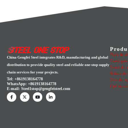
Produ
Placă de a
China Gengfei Steel integrates R&D, manufacturing and global
Țeavă galv
distribution to provide quality steel and reliable one-stop supply
Țeavă din o
chain services for your projects.
Bobină de 
Tel: +8619138164778
Țevi din o
WhatsApp:
+8619138164778
Oţel inoxid
E-mail:
Steel1stop@gengfeisteel.com