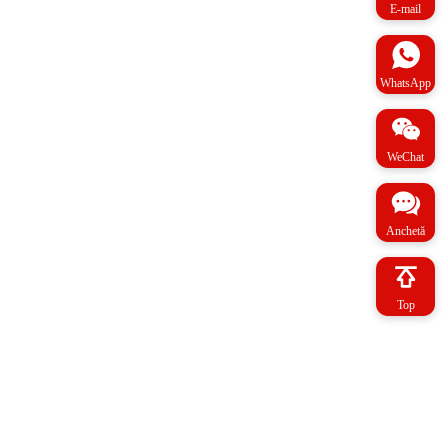
E-mail
WhatsApp
WeChat
Anchetă
Top