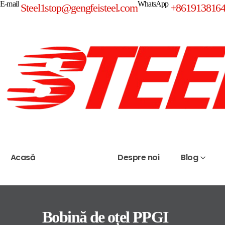
E-mail
WhatsApp
Steel1stop@gengfeisteel.com
+861913816
Acasă
Produse
Despre noi
Blog
Bobină de oțel PPGI