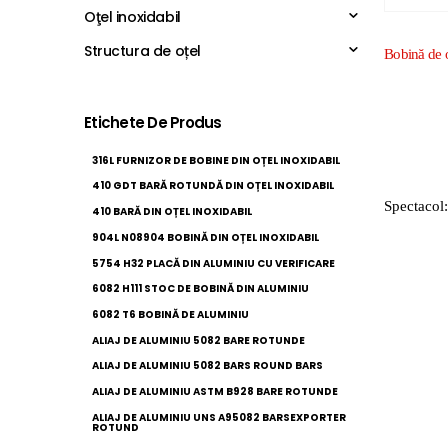
Oţel inoxidabil
Structura de oțel
Etichete De Produs
316L FURNIZOR DE BOBINE DIN OȚEL INOXIDABIL
410 GDT BARĂ ROTUNDĂ DIN OȚEL INOXIDABIL
Spectacol:
410 BARĂ DIN OȚEL INOXIDABIL
904L N08904 BOBINĂ DIN OȚEL INOXIDABIL
5754 H32 PLACĂ DIN ALUMINIU CU VERIFICARE
6082 H111 STOC DE BOBINĂ DIN ALUMINIU
6082 T6 BOBINĂ DE ALUMINIU
ALIAJ DE ALUMINIU 5082 BARE ROTUNDE
ALIAJ DE ALUMINIU 5082 BARS ROUND BARS
ALIAJ DE ALUMINIU ASTM B928 BARE ROTUNDE
ALIAJ DE ALUMINIU UNS A95082 BARSEXPORTER
ROTUND