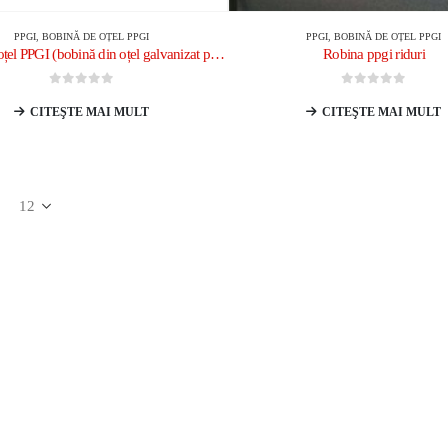
PPGI
,
BOBINĂ DE OȚEL PPGI
PPGI
,
BOBINĂ DE OȚEL PPGI
Bobină de oțel PPGI (bobină din oțel galvanizat preparat)
Robina ppgi riduri
0
din 5
0
din 5
CITEŞTE MAI MULT
CITEŞTE MAI MULT