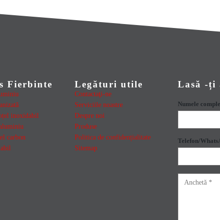
s Fierbinte
Legături utile
Lasă -ți
luminiu
Contactaţi-ne
Numele comple
anizată
Serviciile noastre
țel inoxidabil
Despre noi
aluminiu
Produse
țel carbon
Politica de confidențialitate
Telefon/Whats
abil
Sitemap