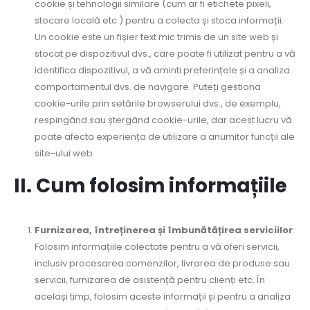
cookie și tehnologii similare (cum ar fi etichete pixeli,
stocare locală etc.) pentru a colecta și stoca informații.
Un cookie este un fișier text mic trimis de un site web și
stocat pe dispozitivul dvs., care poate fi utilizat pentru a vă
identifica dispozitivul, a vă aminti preferințele și a analiza
comportamentul dvs. de navigare. Puteți gestiona
cookie-urile prin setările browserului dvs., de exemplu,
respingând sau ștergând cookie-urile, dar acest lucru vă
poate afecta experiența de utilizare a anumitor funcții ale
site-ului web.
II. Cum folosim informațiile
Furnizarea, întreținerea și îmbunătățirea serviciilor
:
Folosim informațiile colectate pentru a vă oferi servicii,
inclusiv procesarea comenzilor, livrarea de produse sau
servicii, furnizarea de asistență pentru clienți etc. În
același timp, folosim aceste informații și pentru a analiza