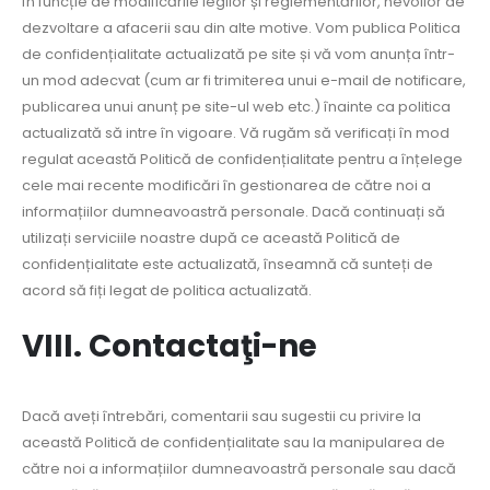
în funcție de modificările legilor și reglementărilor, nevoilor de
dezvoltare a afacerii sau din alte motive. Vom publica Politica
de confidențialitate actualizată pe site și vă vom anunța într-
un mod adecvat (cum ar fi trimiterea unui e-mail de notificare,
publicarea unui anunț pe site-ul web etc.) înainte ca politica
actualizată să intre în vigoare. Vă rugăm să verificați în mod
regulat această Politică de confidențialitate pentru a înțelege
cele mai recente modificări în gestionarea de către noi a
informațiilor dumneavoastră personale. Dacă continuați să
utilizați serviciile noastre după ce această Politică de
confidențialitate este actualizată, înseamnă că sunteți de
acord să fiți legat de politica actualizată.
VIII. Contactaţi-ne
Dacă aveți întrebări, comentarii sau sugestii cu privire la
această Politică de confidențialitate sau la manipularea de
către noi a informațiilor dumneavoastră personale sau dacă