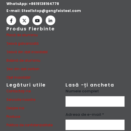
WhatsApp:
+8619138164778
E-mail:
Steel1stop@gengfeisteel.com
Produs Fierbinte
Placă de aluminiu
Țeavă galvanizată
Țeavă din oțel inoxidabil
Bobină de aluminiu
Țevi din oțel carbon
Oţel inoxidabil
Legături utile
Lasă -ți ancheta
Numele complet
Contactaţi-ne
Serviciile noastre
Despre noi
Adresa de e-mail *
Produse
Politica de confidențialitate