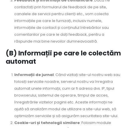
Feedback și informații de comunicare
: Dacă ne
contactați prin formularul de feedback de pe site,
canalele de servicii pentru clienți etc., vom colecta
informațiile pe care le furnizați, inclusiv numele,
informațiile de contact și conținutul întrebărilor sau
comentariilor pe care le dați feedback, pentru a
răspunde mai bine nevoilor dumneavoastră.
(B) Informații pe care le colectăm
automat
Informații de jurnal
: Când vizitați site-ul nostru web sau
folosiți serviciile noastre, serverul nostru va înregistra
automat unele informații, cum ar fi adresa dvs. IP, tipul
browserului, sistemul de operare, timpul de acces,
înregistrările vizitelor paginii etc. Aceste informații ne
ajută să analizăm modul de utilizare a site-ului web, să
optimizăm serviciile și să asigurăm securitatea site-ului.
Cookie-uri și tehnologii similare
: Folosim module