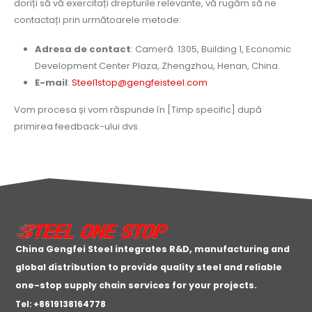
doriți să vă exercitați drepturile relevante, vă rugăm să ne
contactați prin următoarele metode:
Adresa de contact
: Cameră. 1305, Building 1, Economic
Development Center Plaza, Zhengzhou, Henan, China.
E-mail
:
Steel1stop@gengfeisteel.com
Vom procesa și vom răspunde în [Timp specific] după
primirea feedback-ului dvs.
China Gengfei Steel integrates R&D, manufacturing and
global distribution to provide quality steel and reliable
one-stop supply chain services for your projects.
Tel: +8619138164778