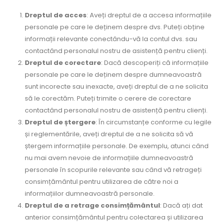
Dreptul de acces
: Aveți dreptul de a accesa informațiile
personale pe care le deținem despre dvs. Puteți obține
informații relevante conectându-vă la contul dvs. sau
contactând personalul nostru de asistență pentru clienți.
Dreptul de corectare
: Dacă descoperiți că informațiile
personale pe care le deținem despre dumneavoastră
sunt incorecte sau inexacte, aveți dreptul de a ne solicita
să le corectăm. Puteți trimite o cerere de corectare
contactând personalul nostru de asistență pentru clienți.
Dreptul de ștergere
: În circumstanțe conforme cu legile
și reglementările, aveți dreptul de a ne solicita să vă
ștergem informațiile personale. De exemplu, atunci când
nu mai avem nevoie de informațiile dumneavoastră
personale în scopurile relevante sau când vă retrageți
consimțământul pentru utilizarea de către noi a
informațiilor dumneavoastră personale.
Dreptul de a retrage consimțământul
: Dacă ați dat
anterior consimțământul pentru colectarea și utilizarea