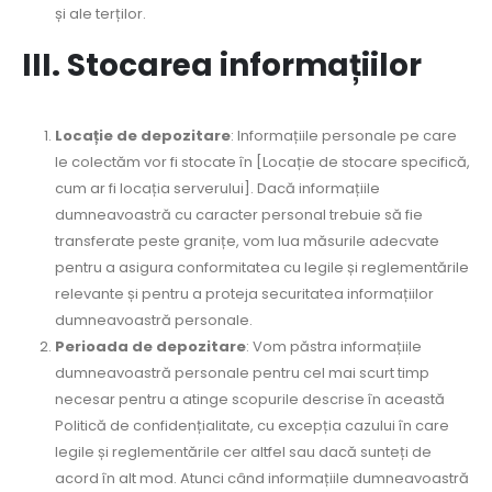
și ale terților.
III. Stocarea informațiilor
Locație de depozitare
: Informațiile personale pe care
le colectăm vor fi stocate în [Locație de stocare specifică,
cum ar fi locația serverului]. Dacă informațiile
dumneavoastră cu caracter personal trebuie să fie
transferate peste granițe, vom lua măsurile adecvate
pentru a asigura conformitatea cu legile și reglementările
relevante și pentru a proteja securitatea informațiilor
dumneavoastră personale.
Perioada de depozitare
: Vom păstra informațiile
dumneavoastră personale pentru cel mai scurt timp
necesar pentru a atinge scopurile descrise în această
Politică de confidențialitate, cu excepția cazului în care
legile și reglementările cer altfel sau dacă sunteți de
acord în alt mod. Atunci când informațiile dumneavoastră