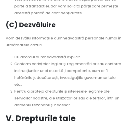
parte a tranzacției, dar vom solicita părții care primește
această politică de confidențialitate.
(C) Dezvăluire
Vom dezvălui informațiile dumneavoastră personale numai în
următoarele cazuri:
Cu acordul dumneavoastră explicit;
Conform cerințelor legilor și reglementărilor sau conform
instrucțiunilor unei autorități competente, cum ar fi
hotărârile judecătorești, investigațiile guvernamentale
etc.;
Pentru a proteja drepturile și interesele legitime ale
serviciilor noastre, ale utilizatorilor sau ale terților, într-un
domeniu rezonabil și necesar.
V. Drepturile tale