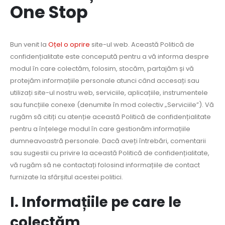
One Stop
Bun venit la
Oțel o oprire
site-ul web. Această Politică de
confidențialitate este concepută pentru a vă informa despre
modul în care colectăm, folosim, stocăm, partajăm și vă
protejăm informațiile personale atunci când accesați sau
utilizați site-ul nostru web, serviciile, aplicațiile, instrumentele
sau funcțiile conexe (denumite în mod colectiv „Serviciile”). Vă
rugăm să citiți cu atenție această Politică de confidențialitate
pentru a înțelege modul în care gestionăm informațiile
dumneavoastră personale. Dacă aveți întrebări, comentarii
sau sugestii cu privire la această Politică de confidențialitate,
vă rugăm să ne contactați folosind informațiile de contact
furnizate la sfârșitul acestei politici.
I. Informațiile pe care le
colectăm