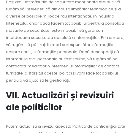
Deși am luat măsurile de securitate menționate mai sus, vă
rugăm să înțelegeți că din cauza limitărilor tehnologice și a
diverselor posibile mijloace rău intenționate, în industria
Internetului, chiar dacă facem tot posibilul pentru a consolida
măsurile de securitate, este imposibil să garantam
întotdeauna securitatea absolută a informațiilor. Prin urmare,
vă rugăm să păstrați în mod corespunzător informațiile
despre cont și informațiile personale. Dacă descoperiți că
informațiile dvs. personale au fost scurse, vă rugăm să ne
contactați imediat prin intermediul informațiilor de contact
furnizate la sfârșitul acestei politici și vom face tot posibilul
pentru a vă ajuta să le gestionați.
VII. Actualizări și revizuiri
ale politicilor
Putem actualiza și revizui această Politică de confidențialitate