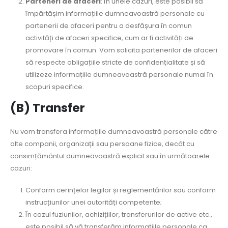
Parteneri de afaceri
: În unele cazuri, este posibil să
împărtășim informațiile dumneavoastră personale cu
partenerii de afaceri pentru a desfășura în comun
activități de afaceri specifice, cum ar fi activități de
promovare în comun. Vom solicita partenerilor de afaceri
să respecte obligațiile stricte de confidențialitate și să
utilizeze informațiile dumneavoastră personale numai în
scopuri specifice.
(B) Transfer
Nu vom transfera informațiile dumneavoastră personale către
alte companii, organizații sau persoane fizice, decât cu
consimțământul dumneavoastră explicit sau în următoarele
cazuri:
Conform cerințelor legilor și reglementărilor sau conform
instrucțiunilor unei autorități competente;
În cazul fuziunilor, achizițiilor, transferurilor de active etc.,
este posibil să vă transferăm informațiile personale ca