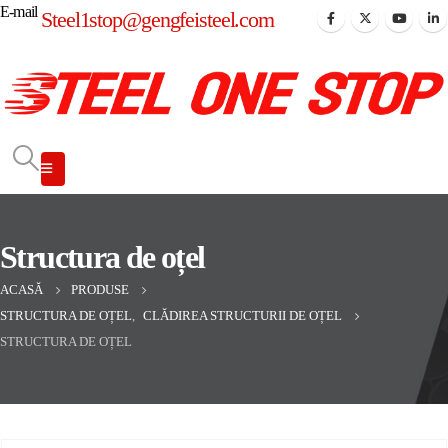
E-mail
Steel1stop@gengfeisteel.com
Structura de oțel
ACASĂ
PRODUSE
STRUCTURA DE OȚEL
,
CLĂDIREA STRUCTURII DE OȚEL
STRUCTURA DE OȚEL