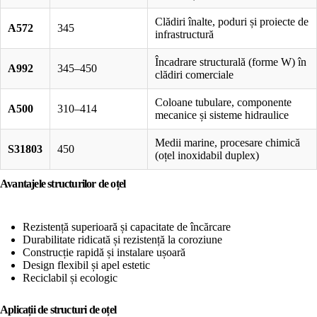
Clădiri înalte, poduri și proiecte de
A572
345
infrastructură
Încadrare structurală (forme W) în
A992
345–450
clădiri comerciale
Coloane tubulare, componente
A500
310–414
mecanice și sisteme hidraulice
Medii marine, procesare chimică
S31803
450
(oțel inoxidabil duplex)
Avantajele structurilor de oțel
Rezistență superioară și capacitate de încărcare
Durabilitate ridicată și rezistență la coroziune
Construcție rapidă și instalare ușoară
Design flexibil și apel estetic
Reciclabil și ecologic
Aplicații
de structuri de oțel