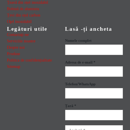
Țeavă din oțel inoxidabil
Bobină de aluminiu
Țevi din oțel carbon
Oţel inoxidabil
Legături utile
Lasă -ți ancheta
Contactaţi-ne
Numele complet
Serviciile noastre
Despre noi
Produse
Politica de confidențialitate
Adresa de e-mail *
Sitemap
Telefon/WhatsApp
Țară *