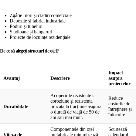
Zgârie -nori și clădiri comerciale
Depozite și fabrici industriale
Poduri și tuneluri
Stadioane și hangaruri
Proiecte de locuințe rezidențiale
De ce să alegeți structuri de oțel?
Impact
Avantaj
Descriere
asupra
proiectelor
Acoperirile rezistente la
Reduce
coroziune și rezistența
costurile de
Durabilitate
ridicată la tracțiune asigură
întreținere și
o durată de viață de 50 de
înlocuire.
ani sau mai mult.
Componentele din oțel
Scurtează
Viteza de
prefabricate minimizează
calendarul