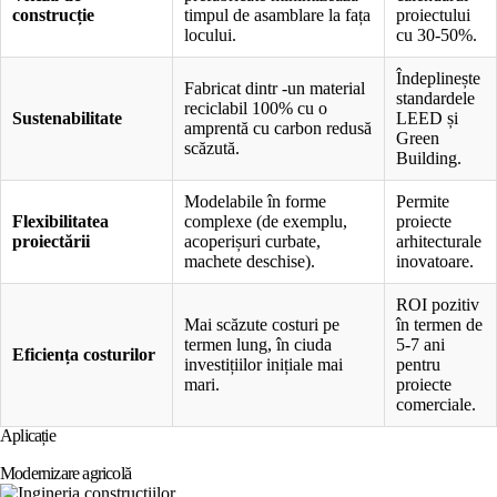
construcție
timpul de asamblare la fața
proiectului
locului.
cu 30-50%.
Îndeplinește
Fabricat dintr -un material
standardele
reciclabil 100% cu o
Sustenabilitate
LEED și
amprentă cu carbon redusă
Green
scăzută.
Building.
Modelabile în forme
Permite
Flexibilitatea
complexe (de exemplu,
proiecte
proiectării
acoperișuri curbate,
arhitecturale
machete deschise).
inovatoare.
ROI pozitiv
Mai scăzute costuri pe
în termen de
termen lung, în ciuda
5-7 ani
Eficiența costurilor
investițiilor inițiale mai
pentru
mari.
proiecte
comerciale.
Aplicație
Modernizare agricolă