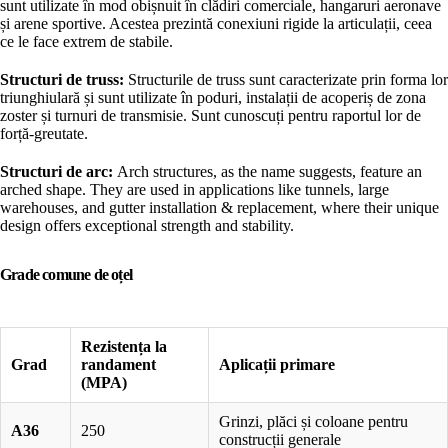
sunt utilizate în mod obișnuit în clădiri comerciale, hangaruri aeronave
și arene sportive. Acestea prezintă conexiuni rigide la articulații, ceea
ce le face extrem de stabile.
Structuri de truss:
Structurile de truss sunt caracterizate prin forma lor
triunghiulară și sunt utilizate în poduri, instalații de acoperiș de zona
zoster și turnuri de transmisie. Sunt cunoscuți pentru raportul lor de
forță-greutate.
Structuri de arc:
Arch structures, as the name suggests, feature an
arched shape. They are used in applications like tunnels, large
warehouses, and gutter installation & replacement, where their unique
design offers exceptional strength and stability.
Grade comune de oțel
Rezistența la
Grad
randament
Aplicații primare
(MPA)
Grinzi, plăci și coloane pentru
A36
250
construcții generale