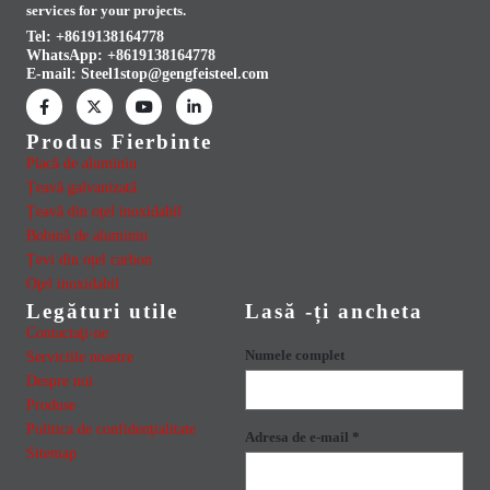
services for your projects.
Tel: +8619138164778
WhatsApp:
+8619138164778
E-mail:
Steel1stop@gengfeisteel.com
Produs Fierbinte
Placă de aluminiu
Țeavă galvanizată
Țeavă din oțel inoxidabil
Bobină de aluminiu
Țevi din oțel carbon
Oţel inoxidabil
Legături utile
Lasă -ți ancheta
Contactaţi-ne
Numele complet
Serviciile noastre
Despre noi
Produse
Politica de confidențialitate
Adresa de e-mail *
Sitemap