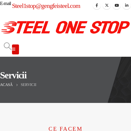
E-mail
Steel1stop@gengfeisteel.com
Servicii
ACASĂ
SERVICII
CE FACEM