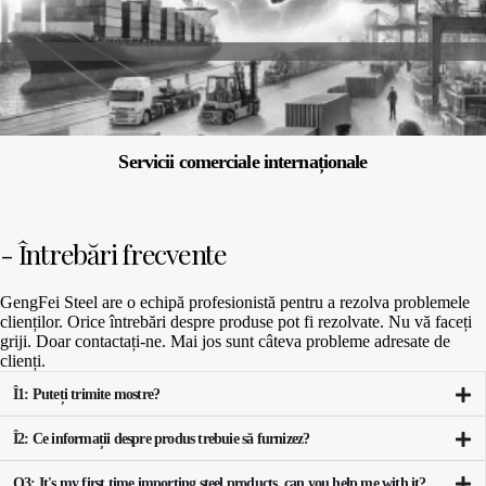
Servicii comerciale internaționale
- Întrebări frecvente
GengFei Steel are o echipă profesionistă pentru a rezolva problemele
clienților. Orice întrebări despre produse pot fi rezolvate. Nu vă faceți
griji. Doar contactați-ne. Mai jos sunt câteva probleme adresate de
clienți.
Î1: Puteți trimite mostre?
Î2: Ce informații despre produs trebuie să furnizez?
Q3: It's my first time importing steel products, can you help me with it?