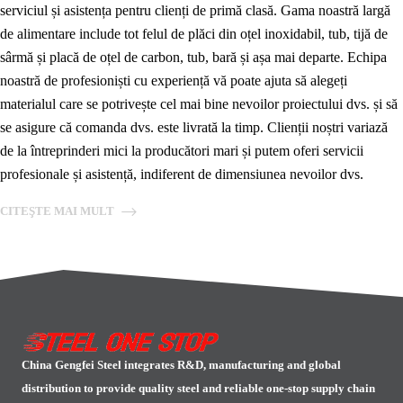
serviciul și asistența pentru clienți de primă clasă. Gama noastră largă
de alimentare include tot felul de plăci din oțel inoxidabil, tub, tijă de
sârmă și placă de oțel de carbon, tub, bară și așa mai departe. Echipa
noastră de profesioniști cu experiență vă poate ajuta să alegeți
materialul care se potrivește cel mai bine nevoilor proiectului dvs. și să
se asigure că comanda dvs. este livrată la timp. Clienții noștri variază
de la întreprinderi mici la producători mari și putem oferi servicii
profesionale și asistență, indiferent de dimensiunea nevoilor dvs.
CITEŞTE MAI MULT
China Gengfei Steel integrates R&D, manufacturing and global
distribution to provide quality steel and reliable one-stop supply chain