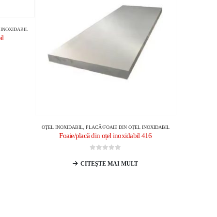
 INOXIDABIL
il
OŢEL INOXIDABIL
,
PLACĂ/FOAIE DIN OȚEL INOXIDABIL
Foaie/placă din oțel inoxidabil 416
0
din 5
CITEŞTE MAI MULT