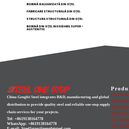
BOBINĂ GALVANIZATĂ DIN OȚEL
FABRICARE STRUCTURALĂ DIN OȚEL
STRUCTURA STRUCTURALĂ DIN OȚEL
BOBINĂ DIN OȚEL INOXIDABIL SUPER -
AUSTENITIC
Produ
Placă de a
China Gengfei Steel integrates R&D, manufacturing and global
Țeavă galv
distribution to provide quality steel and reliable one-stop supply
Țeavă din o
chain services for your projects.
Bobină de 
Tel: +8619138164778
Țevi din o
WhatsApp:
+8619138164778
Oţel inoxid
E-mail:
Steel1stop@gengfeisteel.com