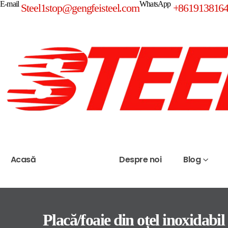
E-mail
WhatsApp
Steel1stop@gengfeisteel.com
+861913816
Acasă
Produse
Despre noi
Blog
Placă/foaie din oțel inoxidabil