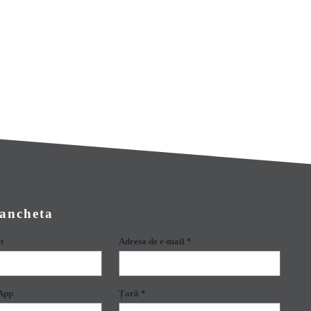
 ancheta
t
Adresa de e-mail *
App
Țară *