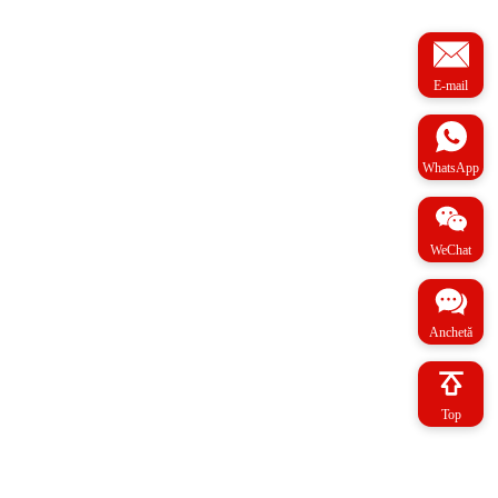
E-mail
WhatsApp
WeChat
Anchetă
Top