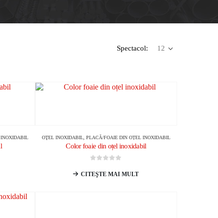
Spectacol:
 INOXIDABIL
OŢEL INOXIDABIL
,
PLACĂ/FOAIE DIN OȚEL INOXIDABIL
l
Color foaie din oțel inoxidabil
0
din 5
CITEŞTE MAI MULT