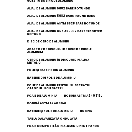
6082 T6 BOBINĂ DE ALUMINIU
ALIAJ DE ALUMINIU 5082 BARE ROTUNDE
ALIAJ DE ALUMINIU 5082 BARS ROUND BARS
ALIAJ DE ALUMINIU ASTM B928 BARE ROTUNDE
ALIAJ DE ALUMINIU UNS A95082 BARSEXPORTER
ROTUND
DISC DE CERC DE ALUMINIU
ADAPTOR DE DISCULUI DE DISC DE CIRCLE
ALUMINIM
CERC DE ALUMINIU ÎN DISCURI DIN ALIAJ
METALIC
FOLIE ȘI BATERIE DIN ALUMINIU
BATERIE DIN FOLIE DE ALUMINIU
FOLIE DE ALUMINIU PENTRU SUBSTRATUL
CATODULUI CU BATERII
FOAIE DE ALUMINIU
BOBINĂ ASTM A240 316L
BOBINĂ ASTM A240 904L
BATERIE ȘI FOLIE DE ALUMINIU
BOBINA
TABLĂ GALVANIZATĂ ONDULATĂ
FOAIE COMPOZITĂ DIN ALUMINIU PENTRU FOC