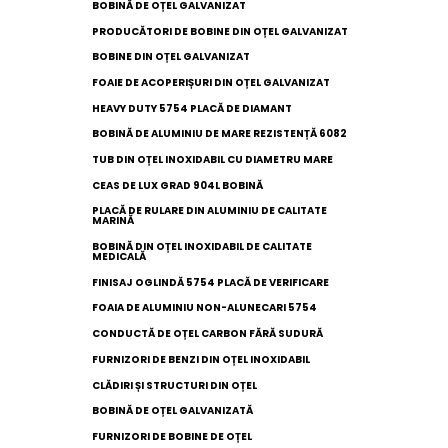
BOBINĂ DE OȚEL GALVANIZAT
PRODUCĂTORI DE BOBINE DIN OȚEL GALVANIZAT
BOBINE DIN OȚEL GALVANIZAT
FOAIE DE ACOPERIȘURI DIN OȚEL GALVANIZAT
HEAVY DUTY 5754 PLACĂ DE DIAMANT
BOBINĂ DE ALUMINIU DE MARE REZISTENȚĂ 6082
TUB DIN OȚEL INOXIDABIL CU DIAMETRU MARE
CEAS DE LUX GRAD 904L BOBINĂ
PLACĂ DE RULARE DIN ALUMINIU DE CALITATE
MARINĂ
BOBINĂ DIN OȚEL INOXIDABIL DE CALITATE
MEDICALĂ
FINISAJ OGLINDĂ 5754 PLACĂ DE VERIFICARE
FOAIA DE ALUMINIU NON-ALUNECARI 5754
CONDUCTĂ DE OȚEL CARBON FĂRĂ SUDURĂ
FURNIZORI DE BENZI DIN OȚEL INOXIDABIL
CLĂDIRI ȘI STRUCTURI DIN OȚEL
BOBINĂ DE OȚEL GALVANIZATĂ
FURNIZORI DE BOBINE DE OȚEL