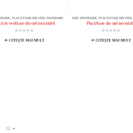
XIDABIL
,
PLACĂ/FOAIE DIN OȚEL INOXIDABIL
OŢEL INOXIDABIL
,
PLACĂ/FOAIE DIN OȚEL
că de verificare din oțel inoxidabil
Placă/foaie din oțel inoxidab
0
din 5
0
din 5
CITEŞTE MAI MULT
CITEŞTE MAI MULT