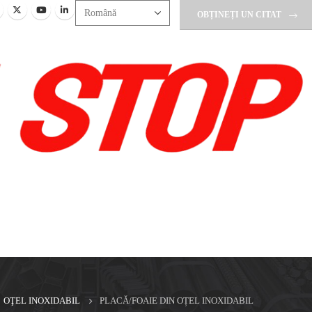
OBȚINEȚI UN CITAT
OŢEL INOXIDABIL
PLACĂ/FOAIE DIN OȚEL INOXIDABIL