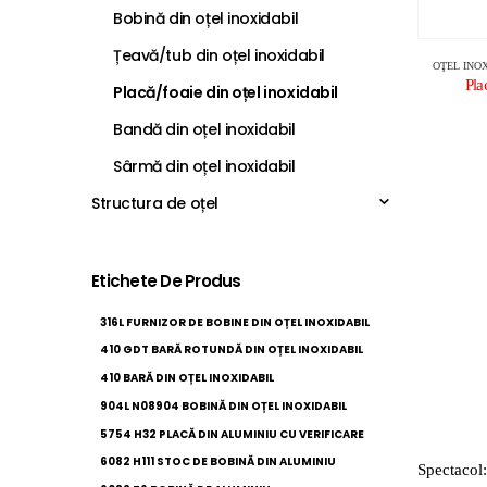
Bobină din oțel inoxidabil
Țeavă/tub din oțel inoxidabil
OŢEL INO
Pla
Placă/foaie din oțel inoxidabil
Bandă din oțel inoxidabil
Sârmă din oțel inoxidabil
Structura de oțel
Etichete De Produs
316L FURNIZOR DE BOBINE DIN OȚEL INOXIDABIL
410 GDT BARĂ ROTUNDĂ DIN OȚEL INOXIDABIL
410 BARĂ DIN OȚEL INOXIDABIL
904L N08904 BOBINĂ DIN OȚEL INOXIDABIL
5754 H32 PLACĂ DIN ALUMINIU CU VERIFICARE
6082 H111 STOC DE BOBINĂ DIN ALUMINIU
Spectacol: