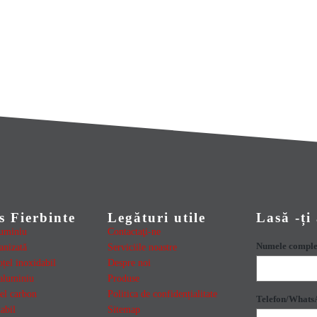
s Fierbinte
Legături utile
Lasă -ți
luminiu
Contactaţi-ne
Numele comple
anizată
Serviciile noastre
țel inoxidabil
Despre noi
aluminiu
Produse
țel carbon
Politica de confidențialitate
Telefon/Whats
abil
Sitemap