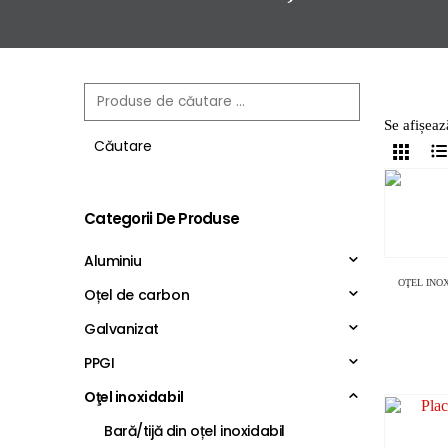
Se afișeaz
Căutare
Categorii De Produse
Aluminiu
OŢEL INO
Oțel de carbon
Galvanizat
PPGI
Oţel inoxidabil
Bară/tijă din oțel inoxidabil