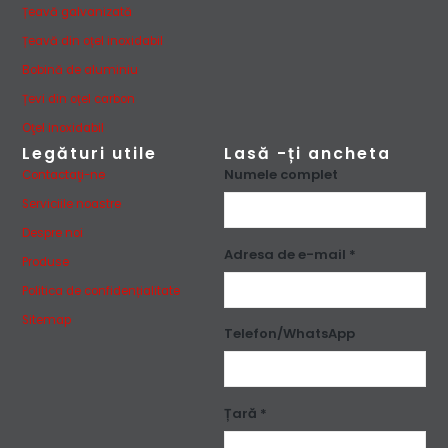
Țeavă galvanizată
Țeavă din oțel inoxidabil
Bobină de aluminiu
Țevi din oțel carbon
Oţel inoxidabil
Legături utile
Lasă -ți ancheta
Numele complet
Contactaţi-ne
Serviciile noastre
Despre noi
Adresa de e-mail *
Produse
Politica de confidențialitate
Sitemap
Telefon/WhatsApp
Țară *