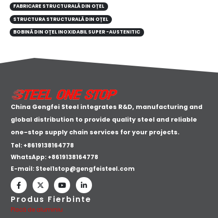
FABRICARE STRUCTURALĂ DIN OȚEL
STRUCTURA STRUCTURALĂ DIN OȚEL
BOBINĂ DIN OȚEL INOXIDABIL SUPER -AUSTENITIC
China Gengfei Steel integrates R&D, manufacturing and
global distribution to provide quality steel and reliable
one-stop supply chain services for your projects.
Tel: +8619138164778
WhatsApp:
+8619138164778
E-mail:
Steel1stop@gengfeisteel.com
Produs Fierbinte
Placă de aluminiu