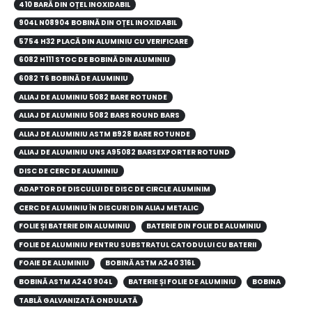
410 BARĂ DIN OȚEL INOXIDABIL
904L N08904 BOBINĂ DIN OȚEL INOXIDABIL
5754 H32 PLACĂ DIN ALUMINIU CU VERIFICARE
6082 H111 STOC DE BOBINĂ DIN ALUMINIU
6082 T6 BOBINĂ DE ALUMINIU
ALIAJ DE ALUMINIU 5082 BARE ROTUNDE
ALIAJ DE ALUMINIU 5082 BARS ROUND BARS
ALIAJ DE ALUMINIU ASTM B928 BARE ROTUNDE
ALIAJ DE ALUMINIU UNS A95082 BARSEXPORTER ROTUND
DISC DE CERC DE ALUMINIU
ADAPTOR DE DISCULUI DE DISC DE CIRCLE ALUMINIM
CERC DE ALUMINIU ÎN DISCURI DIN ALIAJ METALIC
FOLIE ȘI BATERIE DIN ALUMINIU
BATERIE DIN FOLIE DE ALUMINIU
FOLIE DE ALUMINIU PENTRU SUBSTRATUL CATODULUI CU BATERII
FOAIE DE ALUMINIU
BOBINĂ ASTM A240 316L
BOBINĂ ASTM A240 904L
BATERIE ȘI FOLIE DE ALUMINIU
BOBINA
TABLĂ GALVANIZATĂ ONDULATĂ