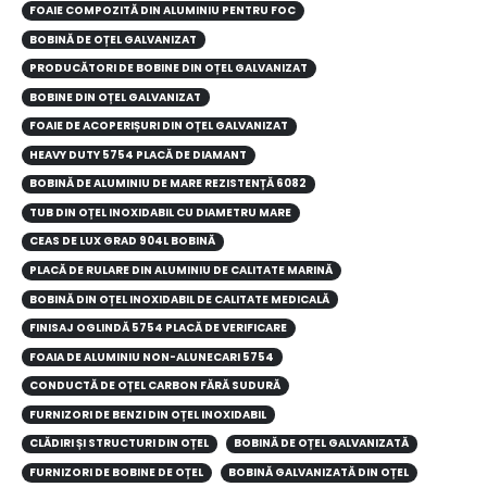
FOAIE COMPOZITĂ DIN ALUMINIU PENTRU FOC
BOBINĂ DE OȚEL GALVANIZAT
PRODUCĂTORI DE BOBINE DIN OȚEL GALVANIZAT
BOBINE DIN OȚEL GALVANIZAT
FOAIE DE ACOPERIȘURI DIN OȚEL GALVANIZAT
HEAVY DUTY 5754 PLACĂ DE DIAMANT
BOBINĂ DE ALUMINIU DE MARE REZISTENȚĂ 6082
TUB DIN OȚEL INOXIDABIL CU DIAMETRU MARE
CEAS DE LUX GRAD 904L BOBINĂ
PLACĂ DE RULARE DIN ALUMINIU DE CALITATE MARINĂ
BOBINĂ DIN OȚEL INOXIDABIL DE CALITATE MEDICALĂ
FINISAJ OGLINDĂ 5754 PLACĂ DE VERIFICARE
FOAIA DE ALUMINIU NON-ALUNECARI 5754
CONDUCTĂ DE OȚEL CARBON FĂRĂ SUDURĂ
FURNIZORI DE BENZI DIN OȚEL INOXIDABIL
CLĂDIRI ȘI STRUCTURI DIN OȚEL
BOBINĂ DE OȚEL GALVANIZATĂ
FURNIZORI DE BOBINE DE OȚEL
BOBINĂ GALVANIZATĂ DIN OȚEL