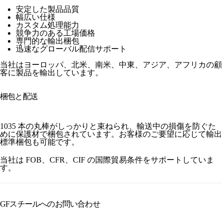
安定した製品品質
幅広い仕様
カスタム処理能力
競争力のある工場価格
専門的な輸出梱包
迅速なグローバル配信サポート
当社はヨーロッパ、北米、南米、中東、アジア、アフリカの顧
客に製品を輸出しています。
梱包と配送
1035 本の丸棒がしっかりと束ねられ、輸送中の損傷を防ぐた
めに保護材で梱包されています。お客様のご要望に応じて輸出
標準梱包も可能です。
当社は FOB、CFR、CIF の国際貿易条件をサポートしていま
す。
GFスチールへのお問い合わせ