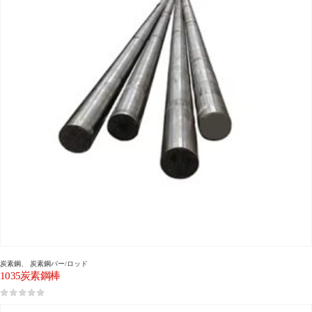
炭素鋼
、
炭素鋼バー/ロッド
1035炭素鋼棒
0
5つのうち