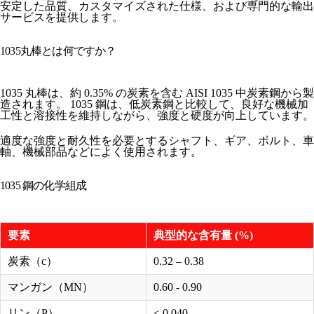
安定した品質、カスタマイズされた仕様、および専門的な輸出
サービスを提供します。
1035丸棒とは何ですか？
1035 丸棒は、約 0.35% の炭素を含む AISI 1035 中炭素鋼から製
造されます。 1035 鋼は、低炭素鋼と比較して、良好な機械加
工性と溶接性を維持しながら、強度と硬度が向上しています。
適度な強度と耐久性を必要とするシャフト、ギア、ボルト、車
軸、機械部品などによく使用されます。
1035 鋼の化学組成
要素
典型的な含有量 (%)
炭素（c）
0.32 – 0.38
マンガン（MN）
0.60 - 0.90
リン（P）
≤ 0.040