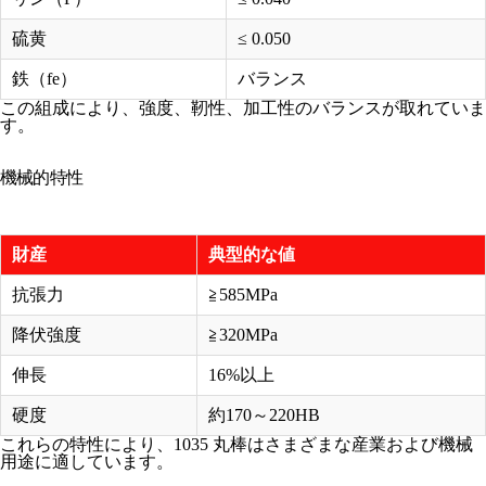
硫黄
≤ 0.050
鉄（fe）
バランス
この組成により、強度、靭性、加工性のバランスが取れていま
す。
機械的特性
財産
典型的な値
抗張力
≧585MPa
降伏強度
≧320MPa
伸長
16%以上
硬度
約170～220HB
これらの特性により、1035 丸棒はさまざまな産業および機械
用途に適しています。