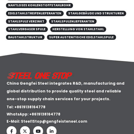
NAHTLOSES KOHLENSTOFFSTAHLROHR
EDELSTAHLSTREIFENLIEFERANTEN
STAHLGEBÄUDE UND STRUKTUREN
STAHLSPULE VERZINKT
STAHLSPULENLIEFERANTEN
STAHLVERGASER SPULE
HERSTELLUNG VON STAHLSTAHL
BAUSTAHLSTRUKTUR
SUPER AUSTENITISCHE EDELSTAHLSPULE
China Gengfei Steel integrates R&D, manufacturing and
global distribution to provide quality steel and reliable
one-stop supply chain services for your projects.
Tel: +8619138164778
WhatsApp:
+8619138164778
E-Mail:
Steel1Stop@gengfeisteneel.com