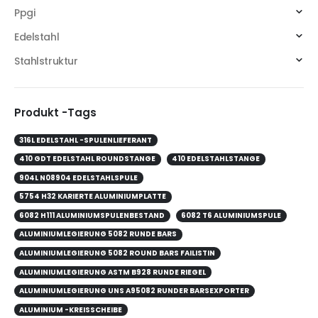
Ppgi
Edelstahl
Stahlstruktur
Produkt -Tags
316L EDELSTAHL -SPULENLIEFERANT
410 GDT EDELSTAHL ROUNDSTANGE
410 EDELSTAHLSTANGE
904L N08904 EDELSTAHLSPULE
5754 H32 KARIERTE ALUMINIUMPLATTE
6082 H111 ALUMINIUMSPULENBESTAND
6082 T6 ALUMINIUMSPULE
ALUMINIUMLEGIERUNG 5082 RUNDE BARS
ALUMINIUMLEGIERUNG 5082 ROUND BARS FAILISTIN
ALUMINIUMLEGIERUNG ASTM B928 RUNDE RIEGEL
ALUMINIUMLEGIERUNG UNS A95082 RUNDER BARSEXPORTER
ALUMINIUM -KREISSCHEIBE