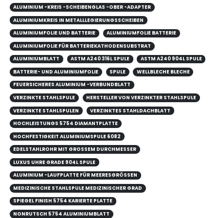
ALUMINIUM -KREIS -SCHEIBENGLAS -OBER -ADAPTER
ALUMINIUMKREIS IN METALLLEGIERUNGSSCHEIBEN
ALUMINIUMFOLIE UND BATTERIE
ALUMINIUMFOLIE BATTERIE
ALUMINIUMFOLIE FÜR BATTERIEKATHODENSUBSTRAT
ALUMINIUMBLATT
ASTM A240 316L SPULE
ASTM A240 904L SPULE
BATTERIE- UND ALUMINIUMFOLIE
SPULE
WELLBLECHE BLECHE
FEUERSICHERES ALUMINIUM -VERBUNDBLATT
VERZINKTE STAHLSPULE
HERSTELLER VON VERZINKTER STAHLSPULE
VERZINKTE STAHLSPULEN
VERZINKTES STAHLDACHBLATT
HOCHLEISTUNGS 5754 DIAMANTPLATTE
HOCHFESTIGKEIT ALUMINIUMSPULE 6082
EDELSTAHLROHR MIT GROSSEM DURCHMESSER
LUXUS UHRE GRADE 904L SPULE
ALUMINIUM -LAUFPLATTE FÜR MEERESGRÖSSEN
MEDIZINISCHE STAHLSPULE MEDIZINISCHER GRAD
SPIEGEL FINISH 5754 KARIERTE PLATTE
NONRUTSCH 5754 ALUMINIUMBLATT