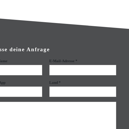
sse deine Anfrage
 Name
E-Mail-Adresse *
App
Land *