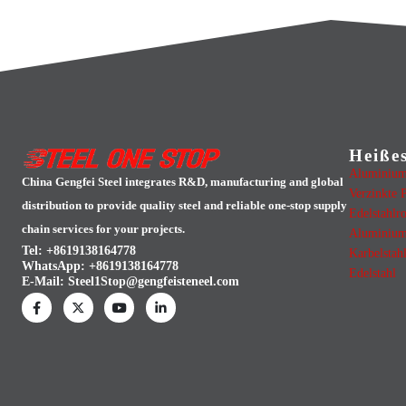
Heiße
Aluminium
China Gengfei Steel integrates R&D, manufacturing and global
Verzinkte P
distribution to provide quality steel and reliable one-stop supply
Edelstahlr
chain services for your projects.
Aluminium
Tel: +8619138164778
Karbelstah
WhatsApp:
+8619138164778
Edelstahl
E-Mail:
Steel1Stop@gengfeisteneel.com