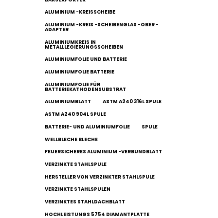
ALUMINIUM -KREISSCHEIBE
ALUMINIUM -KREIS -SCHEIBENGLAS -OBER -
ADAPTER
ALUMINIUMKREIS IN
METALLLEGIERUNGSSCHEIBEN
ALUMINIUMFOLIE UND BATTERIE
ALUMINIUMFOLIE BATTERIE
ALUMINIUMFOLIE FÜR
BATTERIEKATHODENSUBSTRAT
ALUMINIUMBLATT
ASTM A240 316L SPULE
ASTM A240 904L SPULE
BATTERIE- UND ALUMINIUMFOLIE
SPULE
WELLBLECHE BLECHE
FEUERSICHERES ALUMINIUM -VERBUNDBLATT
VERZINKTE STAHLSPULE
HERSTELLER VON VERZINKTER STAHLSPULE
VERZINKTE STAHLSPULEN
VERZINKTES STAHLDACHBLATT
HOCHLEISTUNGS 5754 DIAMANTPLATTE