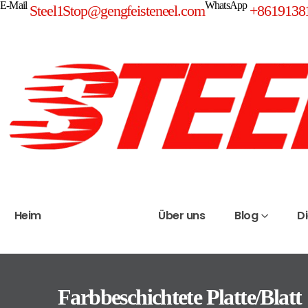
E-Mail
WhatsApp
Steel1Stop@gengfeisteneel.com
+8619138
Heim
Produkte
Über uns
Blog
D
Farbbeschichtete Platte/Blatt