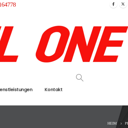
164778
ienstleistungen
Kontakt
HEIM
P