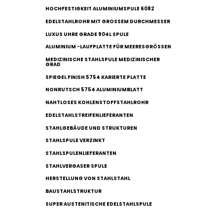
HOCHFESTIGKEIT ALUMINIUMSPULE 6082
EDELSTAHLROHR MIT GROSSEM DURCHMESSER
LUXUS UHRE GRADE 904L SPULE
ALUMINIUM -LAUFPLATTE FÜR MEERESGRÖSSEN
MEDIZINISCHE STAHLSPULE MEDIZINISCHER
GRAD
SPIEGEL FINISH 5754 KARIERTE PLATTE
NONRUTSCH 5754 ALUMINIUMBLATT
NAHTLOSES KOHLENSTOFFSTAHLROHR
EDELSTAHLSTREIFENLIEFERANTEN
STAHLGEBÄUDE UND STRUKTUREN
STAHLSPULE VERZINKT
STAHLSPULENLIEFERANTEN
STAHLVERGASER SPULE
HERSTELLUNG VON STAHLSTAHL
BAUSTAHLSTRUKTUR
SUPER AUSTENITISCHE EDELSTAHLSPULE