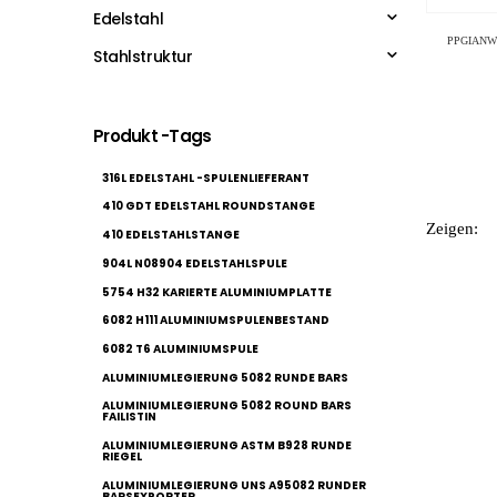
Edelstahl
PPGI
ANW
Stahlstruktur
Produkt -Tags
316L EDELSTAHL -SPULENLIEFERANT
410 GDT EDELSTAHL ROUNDSTANGE
Zeigen:
410 EDELSTAHLSTANGE
904L N08904 EDELSTAHLSPULE
5754 H32 KARIERTE ALUMINIUMPLATTE
6082 H111 ALUMINIUMSPULENBESTAND
6082 T6 ALUMINIUMSPULE
ALUMINIUMLEGIERUNG 5082 RUNDE BARS
ALUMINIUMLEGIERUNG 5082 ROUND BARS
FAILISTIN
ALUMINIUMLEGIERUNG ASTM B928 RUNDE
RIEGEL
ALUMINIUMLEGIERUNG UNS A95082 RUNDER
BARSEXPORTER