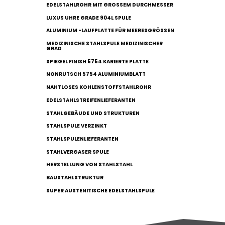
EDELSTAHLROHR MIT GROSSEM DURCHMESSER
LUXUS UHRE GRADE 904L SPULE
ALUMINIUM -LAUFPLATTE FÜR MEERESGRÖSSEN
MEDIZINISCHE STAHLSPULE MEDIZINISCHER
GRAD
SPIEGEL FINISH 5754 KARIERTE PLATTE
NONRUTSCH 5754 ALUMINIUMBLATT
NAHTLOSES KOHLENSTOFFSTAHLROHR
EDELSTAHLSTREIFENLIEFERANTEN
STAHLGEBÄUDE UND STRUKTUREN
STAHLSPULE VERZINKT
STAHLSPULENLIEFERANTEN
STAHLVERGASER SPULE
HERSTELLUNG VON STAHLSTAHL
BAUSTAHLSTRUKTUR
SUPER AUSTENITISCHE EDELSTAHLSPULE