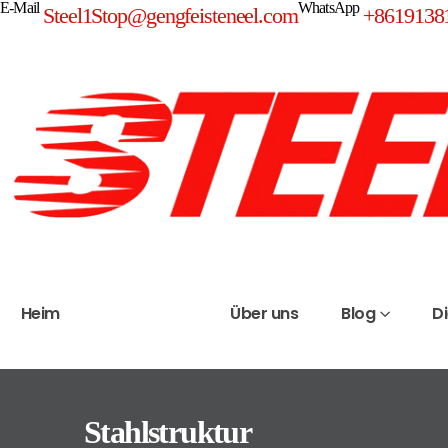
E-Mail
WhatsApp
Steel1Stop@gengfeisteneel.com
+8619138
Heim
Produkte
Über uns
Blog
D
Stahlstruktur