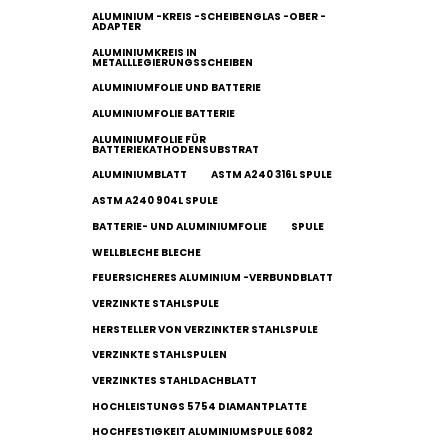
ALUMINIUM -KREIS -SCHEIBENGLAS -OBER -
ADAPTER
ALUMINIUMKREIS IN
METALLLEGIERUNGSSCHEIBEN
ALUMINIUMFOLIE UND BATTERIE
ALUMINIUMFOLIE BATTERIE
ALUMINIUMFOLIE FÜR
BATTERIEKATHODENSUBSTRAT
ALUMINIUMBLATT
ASTM A240 316L SPULE
ASTM A240 904L SPULE
BATTERIE- UND ALUMINIUMFOLIE
SPULE
WELLBLECHE BLECHE
FEUERSICHERES ALUMINIUM -VERBUNDBLATT
VERZINKTE STAHLSPULE
HERSTELLER VON VERZINKTER STAHLSPULE
VERZINKTE STAHLSPULEN
VERZINKTES STAHLDACHBLATT
HOCHLEISTUNGS 5754 DIAMANTPLATTE
HOCHFESTIGKEIT ALUMINIUMSPULE 6082