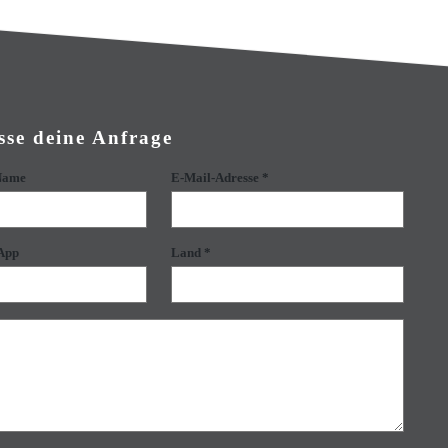
sse deine Anfrage
 Name
E-Mail-Adresse *
App
Land *