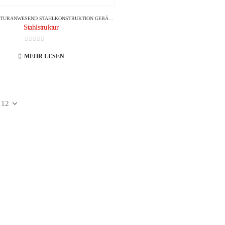
KTUR
ANWESEND
STAHLKONSTRUKTION GEBÄUDE
Stahlstruktur
0
Von 5
MEHR LESEN