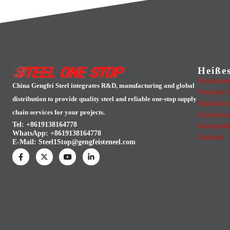
Heiße
Aluminium
China Gengfei Steel integrates R&D, manufacturing and global
Verzinkte P
distribution to provide quality steel and reliable one-stop supply
Edelstahlr
chain services for your projects.
Aluminium
Tel: +8619138164778
Karbelstah
WhatsApp:
+8619138164778
Edelstahl
E-Mail:
Steel1Stop@gengfeisteneel.com