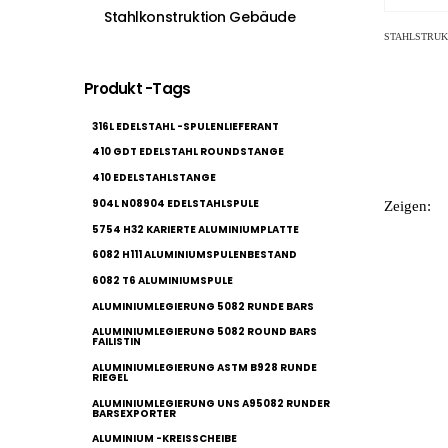
Stahlkonstruktion Gebäude
STAHLSTRU
Produkt -Tags
316L EDELSTAHL -SPULENLIEFERANT
410 GDT EDELSTAHL ROUNDSTANGE
410 EDELSTAHLSTANGE
904L N08904 EDELSTAHLSPULE
Zeigen:
5754 H32 KARIERTE ALUMINIUMPLATTE
6082 H111 ALUMINIUMSPULENBESTAND
6082 T6 ALUMINIUMSPULE
ALUMINIUMLEGIERUNG 5082 RUNDE BARS
ALUMINIUMLEGIERUNG 5082 ROUND BARS
FAILISTIN
ALUMINIUMLEGIERUNG ASTM B928 RUNDE
RIEGEL
ALUMINIUMLEGIERUNG UNS A95082 RUNDER
BARSEXPORTER
ALUMINIUM -KREISSCHEIBE