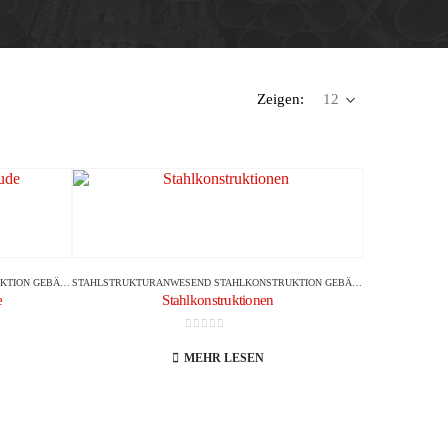
Zeigen:
ION GEBÄUDE
STAHLSTRUKTUR
ANWESEND
STAHLKONSTRUKTION GEBÄUDE
e
Stahlkonstruktionen
0
Von 5
MEHR LESEN