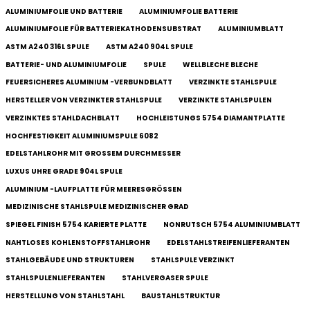
ALUMINIUMFOLIE UND BATTERIE
ALUMINIUMFOLIE BATTERIE
ALUMINIUMFOLIE FÜR BATTERIEKATHODENSUBSTRAT
ALUMINIUMBLATT
ASTM A240 316L SPULE
ASTM A240 904L SPULE
BATTERIE- UND ALUMINIUMFOLIE
SPULE
WELLBLECHE BLECHE
FEUERSICHERES ALUMINIUM -VERBUNDBLATT
VERZINKTE STAHLSPULE
HERSTELLER VON VERZINKTER STAHLSPULE
VERZINKTE STAHLSPULEN
VERZINKTES STAHLDACHBLATT
HOCHLEISTUNGS 5754 DIAMANTPLATTE
HOCHFESTIGKEIT ALUMINIUMSPULE 6082
EDELSTAHLROHR MIT GROSSEM DURCHMESSER
LUXUS UHRE GRADE 904L SPULE
ALUMINIUM -LAUFPLATTE FÜR MEERESGRÖSSEN
MEDIZINISCHE STAHLSPULE MEDIZINISCHER GRAD
SPIEGEL FINISH 5754 KARIERTE PLATTE
NONRUTSCH 5754 ALUMINIUMBLATT
NAHTLOSES KOHLENSTOFFSTAHLROHR
EDELSTAHLSTREIFENLIEFERANTEN
STAHLGEBÄUDE UND STRUKTUREN
STAHLSPULE VERZINKT
STAHLSPULENLIEFERANTEN
STAHLVERGASER SPULE
HERSTELLUNG VON STAHLSTAHL
BAUSTAHLSTRUKTUR