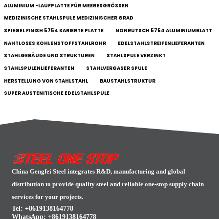
ALUMINIUM -LAUFPLATTE FÜR MEERESGRÖSSEN
MEDIZINISCHE STAHLSPULE MEDIZINISCHER GRAD
SPIEGEL FINISH 5754 KARIERTE PLATTE
NONRUTSCH 5754 ALUMINIUMBLATT
NAHTLOSES KOHLENSTOFFSTAHLROHR
EDELSTAHLSTREIFENLIEFERANTEN
STAHLGEBÄUDE UND STRUKTUREN
STAHLSPULE VERZINKT
STAHLSPULENLIEFERANTEN
STAHLVERGASER SPULE
HERSTELLUNG VON STAHLSTAHL
BAUSTAHLSTRUKTUR
SUPER AUSTENITISCHE EDELSTAHLSPULE
China Gengfei Steel integrates R&D, manufacturing and global
distribution to provide quality steel and reliable one-stop supply chain
services for your projects.
Tel: +8619138164778
WhatsApp:
+8619138164778