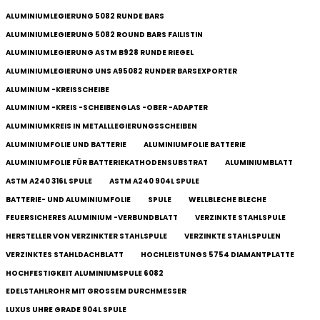
ALUMINIUMLEGIERUNG 5082 RUNDE BARS
ALUMINIUMLEGIERUNG 5082 ROUND BARS FAILISTIN
ALUMINIUMLEGIERUNG ASTM B928 RUNDE RIEGEL
ALUMINIUMLEGIERUNG UNS A95082 RUNDER BARSEXPORTER
ALUMINIUM -KREISSCHEIBE
ALUMINIUM -KREIS -SCHEIBENGLAS -OBER -ADAPTER
ALUMINIUMKREIS IN METALLLEGIERUNGSSCHEIBEN
ALUMINIUMFOLIE UND BATTERIE
ALUMINIUMFOLIE BATTERIE
ALUMINIUMFOLIE FÜR BATTERIEKATHODENSUBSTRAT
ALUMINIUMBLATT
ASTM A240 316L SPULE
ASTM A240 904L SPULE
BATTERIE- UND ALUMINIUMFOLIE
SPULE
WELLBLECHE BLECHE
FEUERSICHERES ALUMINIUM -VERBUNDBLATT
VERZINKTE STAHLSPULE
HERSTELLER VON VERZINKTER STAHLSPULE
VERZINKTE STAHLSPULEN
VERZINKTES STAHLDACHBLATT
HOCHLEISTUNGS 5754 DIAMANTPLATTE
HOCHFESTIGKEIT ALUMINIUMSPULE 6082
EDELSTAHLROHR MIT GROSSEM DURCHMESSER
LUXUS UHRE GRADE 904L SPULE