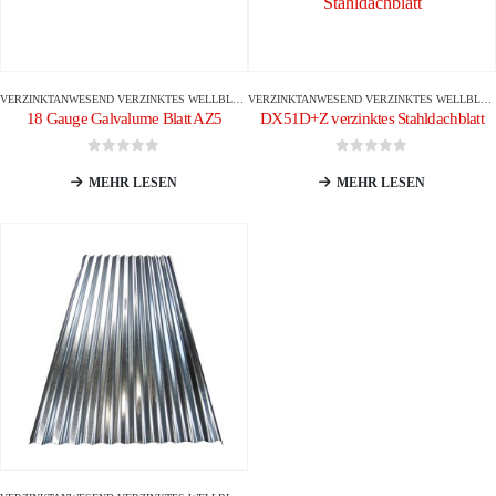
VERZINKT
ANWESEND
VERZINKTES WELLBLATT
VERZINKT
ANWESEND
VERZINKTES WELLBLATT
18 Gauge Galvalume Blatt AZ5
DX51D+Z verzinktes Stahldachblatt
0
Von 5
0
Von 5
MEHR LESEN
MEHR LESEN