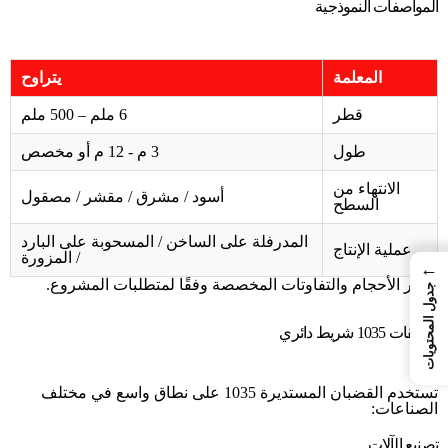
المواصفات النموذجية
المعلمة
يتراوح
قطر
6 ملم – 500 ملم
طول
3 م - 12 م أو مخصص
الانتهاء من
أسود / مشرق / مقشر / مصقول
السطح
المدرفلة على الساخن / المسحوبة على البارد
عملية الإنتاج
/ المزورة
←
تتوفر الأحجام والتفاوتات المخصصة وفقًا لمتطلبات المشروع.
جدول المحتويات
تطبيقات 1035 شريط دائري
تستخدم القضبان المستديرة 1035 على نطاق واسع في مختلف
الصناعات:
تصنيع الآلات