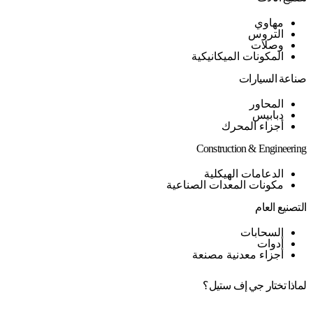
مهاوي
التروس
وصلات
المكونات الميكانيكية
صناعة السيارات
المحاور
دبابيس
أجزاء المحرك
Construction & Engineering
الدعامات الهيكلية
مكونات المعدات الصناعية
التصنيع العام
السحابات
أدوات
أجزاء معدنية مصنعة
لماذا تختار جي إف ستيل؟