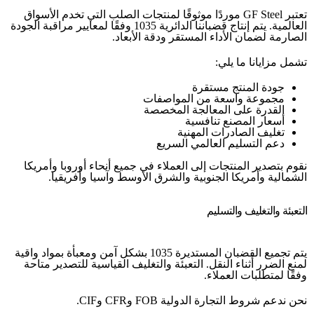
تعتبر GF Steel موردًا موثوقًا لمنتجات الصلب التي تخدم الأسواق
العالمية. يتم إنتاج قضباننا الدائرية 1035 وفقًا لمعايير مراقبة الجودة
الصارمة لضمان الأداء المستقر ودقة الأبعاد.
تشمل مزايانا ما يلي:
جودة المنتج مستقرة
مجموعة واسعة من المواصفات
القدرة على المعالجة المخصصة
أسعار المصنع تنافسية
تغليف الصادرات المهنية
دعم التسليم العالمي السريع
نقوم بتصدير المنتجات إلى العملاء في جميع أنحاء أوروبا وأمريكا
الشمالية وأمريكا الجنوبية والشرق الأوسط وآسيا وأفريقيا.
التعبئة والتغليف والتسليم
يتم تجميع القضبان المستديرة 1035 بشكل آمن ومعبأة بمواد واقية
لمنع الضرر أثناء النقل. التعبئة والتغليف القياسية للتصدير متاحة
وفقًا لمتطلبات العملاء.
نحن ندعم شروط التجارة الدولية FOB وCFR وCIF.