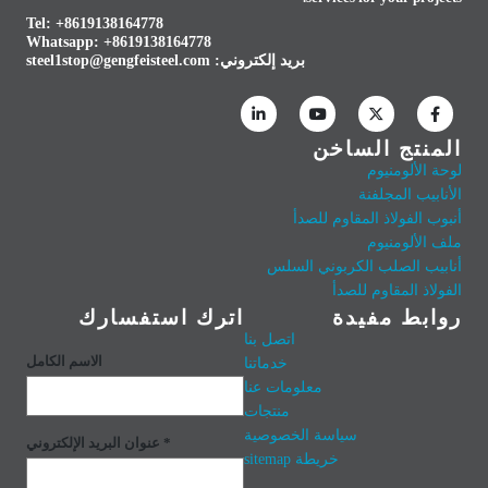
Tel: +8619138164778
Whatsapp:
+8619138164778
بريد إلكتروني:
steel1stop@gengfeisteel.com
المنتج الساخن
لوحة الألومنيوم
الأنابيب المجلفنة
أنبوب الفولاذ المقاوم للصدأ
ملف الألومنيوم
أنابيب الصلب الكربوني السلس
الفولاذ المقاوم للصدأ
روابط مفيدة
اترك استفسارك
اتصل بنا
الاسم الكامل
خدماتنا
معلومات عنا
منتجات
سياسة الخصوصية
عنوان البريد الإلكتروني *
خريطة sitemap