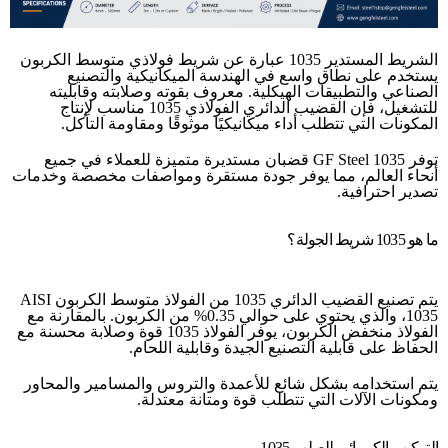
الشريط المستدير 1035 عبارة عن شريط فولاذي متوسط ​​الكربون
يستخدم على نطاق واسع في الهندسة الميكانيكية والتصنيع
الصناعي والتطبيقات الهيكلية. معروف بقوته وصلابته وقابليته
للتشغيل، فإن القضيب الدائري الفولاذي 1035 مناسب لإنتاج
المكونات التي تتطلب أداء ميكانيكيًا موثوقًا ومقاومة التآكل.
توفر GF Steel 1035 قضبان مستديرة متميزة للعملاء في جميع
أنحاء العالم، مما يوفر جودة مستقرة ومواصفات مخصصة وخدمات
تصدير احترافية.
ما هو 1035 شريط الجولة؟
يتم تصنيع القضيب الدائري 1035 من الفولاذ متوسط ​​الكربون AISI
1035، والذي يحتوي على حوالي 0.35% من الكربون. بالمقارنة مع
الفولاذ منخفض الكربون، يوفر الفولاذ 1035 قوة وصلابة محسنة مع
الحفاظ على قابلية التصنيع الجيدة وقابلية اللحام.
يتم استخدامه بشكل شائع للأعمدة والتروس والمسامير والمحاور
ومكونات الآلات التي تتطلب قوة ومتانة معتدلة.
التركيب الكيميائي للصلب 1035