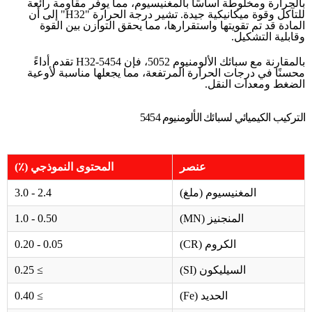
بالحرارة ومخلوطة أساسًا بالمغنيسيوم، مما يوفر مقاومة رائعة
للتآكل وقوة ميكانيكية جيدة. تشير درجة الحرارة "H32" إلى أن
المادة قد تم تقويتها واستقرارها، مما يحقق التوازن بين القوة
وقابلية التشكيل.
بالمقارنة مع سبائك الألومنيوم 5052، فإن 5454-H32 تقدم أداءً
محسنًا في درجات الحرارة المرتفعة، مما يجعلها مناسبة لأوعية
الضغط ومعدات النقل.
التركيب الكيميائي لسبائك الألومنيوم 5454
عنصر
المحتوى النموذجي (٪)
المغنيسيوم (ملغ)
2.4 - 3.0
المنجنيز (MN)
0.50 - 1.0
الكروم (CR)
0.05 - 0.20
السيليكون (SI)
≥ 0.25
الحديد (Fe)
≥ 0.40