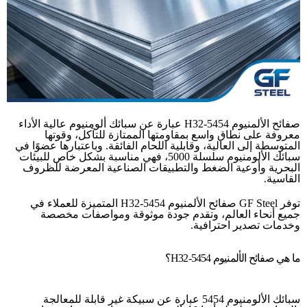
صفائح الألمنيوم 5454-H32 عبارة عن سبائك ألومنيوم عالية الأداء
معروفة على نطاق واسع بمقاومتها الممتازة للتآكل، وقوتها
المتوسطة إلى العالية، وقابلية اللحام الفائقة. وباعتبارها عضوًا في
سبائك الألومنيوم سلسلة 5000، فهي مناسبة بشكل خاص للبيئات
البحرية وأوعية الضغط والتطبيقات الصناعية المعرضة للظروف
القاسية.
توفر GF Steel صفائح الألمنيوم 5454-H32 المتميزة للعملاء في
جميع أنحاء العالم، وتقدم جودة موثوقة ومواصفات مخصصة
وخدمات تصدير احترافية.
ما هي صفائح الألمنيوم 5454-H32؟
سبائك الألومنيوم 5454 عبارة عن سبيكة غير قابلة للمعالجة