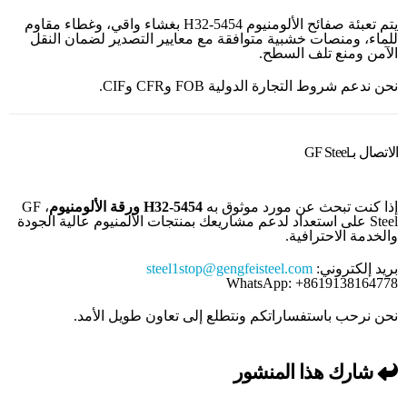
يتم تعبئة صفائح الألومنيوم 5454-H32 بغشاء واقي، وغطاء مقاوم
للماء، ومنصات خشبية متوافقة مع معايير التصدير لضمان النقل
الآمن ومنع تلف السطح.
نحن ندعم شروط التجارة الدولية FOB وCFR وCIF.
الاتصال بـGF Steel
إذا كنت تبحث عن مورد موثوق به
5454-H32 ورقة الألومنيوم
، GF
Steel على استعداد لدعم مشاريعك بمنتجات الألمنيوم عالية الجودة
والخدمة الاحترافية.
بريد إلكتروني:
steel1stop@gengfeisteel.com
WhatsApp: +8619138164778
نحن نرحب باستفساراتكم ونتطلع إلى تعاون طويل الأمد.
شارك هذا المنشور