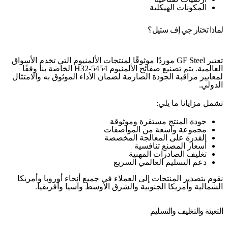
المكونات الهيكلية
لماذا تختار جي إف ستيل؟
تعتبر GF Steel موردًا موثوقًا لمنتجات الألمنيوم التي تخدم الأسواق
العالمية. يتم تصنيع صفائح الألمنيوم 5454-H32 الخاصة بنا وفقًا
لمعايير مراقبة الجودة الصارمة لضمان الأداء الموثوق به والامتثال
الدولي.
تشمل مزايانا ما يلي:
جودة المنتج مستقرة وموثوقة
مجموعة واسعة من المواصفات
القدرة على المعالجة المخصصة
أسعار المصنع تنافسية
تغليف الصادرات المهنية
دعم التسليم العالمي السريع
نقوم بتصدير المنتجات إلى العملاء في جميع أنحاء أوروبا وأمريكا
الشمالية وأمريكا الجنوبية والشرق الأوسط وآسيا وأفريقيا.
التعبئة والتغليف والتسليم