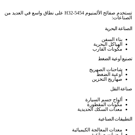
تستخدم صفائح الألمنيوم 5454-H32 على نطاق واسع في العديد من
الصناعات:
الصناعة البحرية
بناء السفن
الهياكل البحرية
مكونات القارب
تصنيع أوعية الضغط
شاحنات الصهريج
أوعية الضغط
صهاريج التخزين
صناعة النقل
ألواح جسم السيارة
مكونات المقطورة
معدات السكك الحديدية
التطبيقات الصناعية
معدات المعالجة الكيميائية
ارضيات صناعية