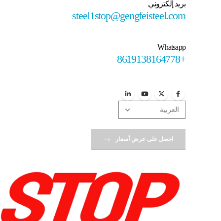
بريد إلكتروني
steel1stop@gengfeisteel.com
Whatsapp
+8619138164778
احصل على عرض أسعار