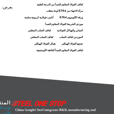
لفائف الفولاذ المقاوم للصدأ من الدرجة الطبية
يعرض:
مرآة الانتهاء من 5754 لوحة متقلب
ورقة الألومنيوم 5754
أنابيب فولاذية كربونية سلسة
موردي الشريط الفولاذ المقاوم للصدأ
المباني والهياكل الفولاذية
لفائف الصلب المجلفن
الموردين لفائف الصلب
لفائف الصلب المجلفن
تصنيع الفولاذ الهيكلي
هيكل الفولاذ الهيكلي
لفائف الفولاذ المقاوم للصدأ الفائقة الأوستنيتية
المن
لوحة الأ
China Gengfei Steel integrates R&D, manufacturing and
الأنابيب