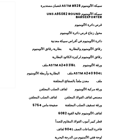
سبيكة الألومنيوم ASTM B928 قضبان مستديرة
سبيكة الألومنيوم UNS A95082 ROUND
BARSEXPORTER
قرص دائرة الألومنيوم
محول زجاج قرص دائرة الألومنيوم
دائرة الألومنيوم في أقراص سبيكة معدنية
رقائق الألومنيوم والبطارية
بطارية رقائق الألومنيوم
رقائق الألومنيوم لركيزة الكاثود البطارية
ورقة الألومنيوم
ASTM A240 316L ملف
ASTM A240 904L ملف
البطارية وأربطة الألومنيوم
ملف
معدن ملجأ بالصفائح المجلفنة
ورقة مركبة الألومنيوم
لفائف الصلب المجلفن
مصنعي لفائف الفولاذ المجلفن
لفائف الصلب المجلفن
ورقة تسقيف الصلب المجلفنة
صفيحة ماس 5754
لفائف الألومنيوم عالية القوة 6082
قطر كبير أنبوب الفولاذ المقاوم للصدأ
فاخرة الساعات الصف 904L لفائف
لوحة فقي الألمنيوم من الدرجة البحرية