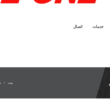
خدمات
اتصال
بيت
م