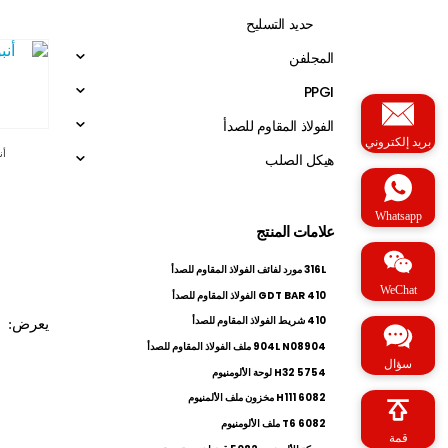
حديد التسليح
المجلفن
PPGI
الفولاذ المقاوم للصدأ
بريد إلكتروني
أن
هيكل الصلب
Whatsapp
علامات المنتج
316L مورد لفائف الفولاذ المقاوم للصدأ
WeChat
410 GDT BAR الفولاذ المقاوم للصدأ
410 شريط الفولاذ المقاوم للصدأ
يعرض:
904L N08904 ملف الفولاذ المقاوم للصدأ
سؤال
5754 H32 لوحة الألومنيوم
6082 H111 مخزون ملف الألمنيوم
6082 T6 ملف الألومنيوم
قمة