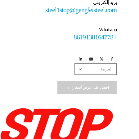
بريد إلكتروني
steel1stop@gengfeisteel.com
Whatsapp
+8619138164778
احصل على عرض أسعار