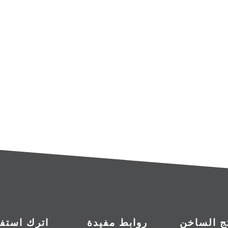
تج الساخن
روابط مفيدة
اترك استف