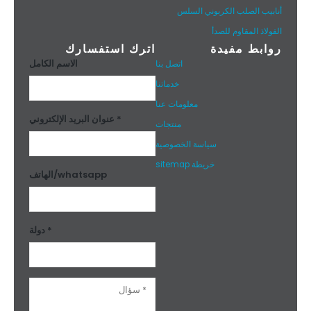
أنابيب الصلب الكربوني السلس
الفولاذ المقاوم للصدأ
روابط مفيدة
اترك استفسارك
الاسم الكامل
اتصل بنا
خدماتنا
معلومات عنا
عنوان البريد الإلكتروني *
منتجات
سياسة الخصوصية
خريطة sitemap
الهاتف/whatsapp
دولة *