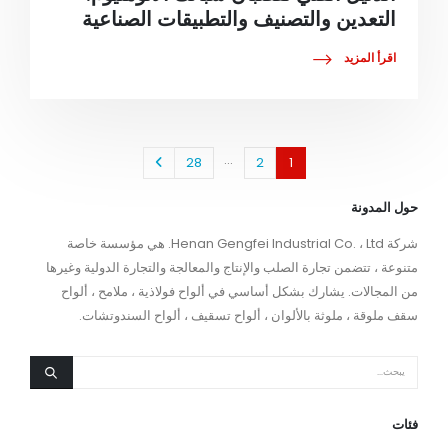
التعدين والتصنيف والتطبيقات الصناعية
اقرأ المزيد
...
28
2
1
حول المدونة
شركة Henan Gengfei Industrial Co. ، Ltd. هي مؤسسة خاصة
متنوعة ، تتضمن تجارة الصلب والإنتاج والمعالجة والتجارة الدولية وغيرها
من المجالات. يشارك بشكل أساسي في ألواح فولاذية ، ملامح ، ألواح
سقف ملوقة ، ملوثة بالألوان ، ألواح تسقيف ، ألواح السندوتشات.
فئات