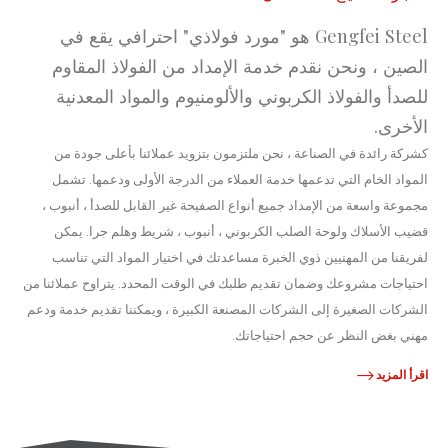
Gengfei Steel هو "مورد فولاذي" احترافي يقع في
الصين ، ونحن نقدم خدمة الإمداد من الفولاذ المقاوم
للصدأ والفولاذ الكربوني والألومنيوم والمواد المعدنية
الأخرى.
كشركة رائدة في الصناعة ، نحن ملتزمون بتزويد عملائنا بأعلى جودة من
المواد الخام التي تدعمها خدمة العملاء من الدرجة الأولى ودعمها. تشمل
مجموعة واسعة من الإمداد جميع أنواع الصفيحة غير القابل للصدأ ، أنبوب ،
قضيب الأسلاك ولوحة الصلب الكربوني ، أنبوب ، شريط وهلم جرا. يمكن
لفريقنا من المهنيين ذوي الخبرة مساعدتك في اختيار المواد التي تناسب
احتياجات مشروعك وضمان تقديم طلبك في الوقت المحدد. يتراوح عملائنا من
الشركات الصغيرة إلى الشركات المصنعة الكبيرة ، ويمكننا تقديم خدمة ودعم
مهني بغض النظر عن حجم احتياجاتك.
اقرأ المزيد