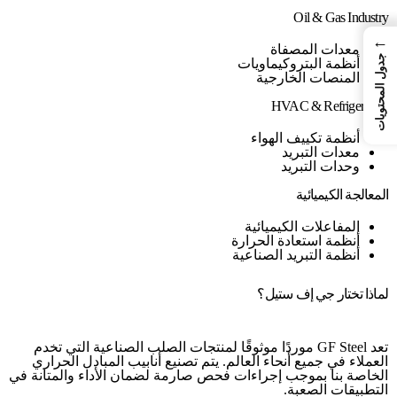
Oil & Gas Industry
←
معدات المصفاة
جدول المحتويات
أنظمة البتروكيماويات
المنصات الخارجية
HVAC & Refrigeration
أنظمة تكييف الهواء
معدات التبريد
وحدات التبريد
المعالجة الكيميائية
المفاعلات الكيميائية
أنظمة استعادة الحرارة
أنظمة التبريد الصناعية
لماذا تختار جي إف ستيل؟
تعد GF Steel موردًا موثوقًا لمنتجات الصلب الصناعية التي تخدم
العملاء في جميع أنحاء العالم. يتم تصنيع أنابيب المبادل الحراري
الخاصة بنا بموجب إجراءات فحص صارمة لضمان الأداء والمتانة في
التطبيقات الصعبة.