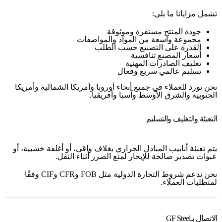
تشمل مزايانا ما يلي:
جودة المنتج مستقرة وموثوقة
مجموعة واسعة من المواد والمواصفات
القدرة على التصنيع حسب الطلب
أسعار المصنع تنافسية
تغليف الصادرات المهنية
تسليم عالمي سريع وفعال
نحن نورد للعملاء في جميع أنحاء أوروبا وأمريكا الشمالية وأمريكا
الجنوبية والشرق الأوسط وآسيا وأفريقيا.
التعبئة والتغليف والتسليم
يتم تعبئة أنابيب المبادل الحراري بغلاف واقي، أو أغلفة خشبية، أو
عبوات تصدير صالحة للإبحار لمنع الضرر أثناء النقل.
نحن ندعم شروط التجارة الدولية مثل FOB وCFR وCIF وفقًا
لمتطلبات العملاء.
الاتصال بـGF Steel