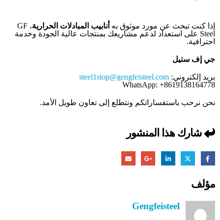
إذا كنت تبحث عن مورد موثوق به
أنابيب المبادلات الحرارية
، GF
Steel على استعداد لدعم مشاريعك بمنتجات عالية الجودة وخدمة
احترافية.
جي إف ستيل
بريد إلكتروني:
steel1stop@gengfeisteel.com
WhatsApp: +8619138164778
نحن نرحب باستفساراتكم ونتطلع إلى تعاون طويل الأمد.
شارك هذا المنشور
مؤلف
Gengfeisteel