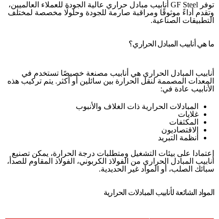
توفر GF Steel أنابيب مبادل حراري عالية الجودة للعملاء العالميين،
وتقدم أداءً موثوقًا ومراقبة صارمة للجودة وحلولًا مخصصة لمختلف
التطبيقات الصناعية.
ما هي أنابيب المبادل الحراري؟
أنابيب المبادل الحراري هي أنابيب مصنعة خصيصًا تستخدم في
المعدات المصممة لنقل الحرارة بين سائلين أو أكثر. يتم تركيب هذه
الأنابيب عادة في:
المبادلات الحرارية ذات الغلاف والأنبوب
غلايات
المكثفات
الاقتصاديون
أنظمة التبريد
اعتمادا على بيئات التشغيل ومتطلبات درجة الحرارة، يمكن تصنيع
أنابيب المبادل الحراري من الفولاذ الكربوني، الفولاذ المقاوم للصدأ،
سبائك الصلب، أو المواد غير الحديدية.
المواد الشائعة لأنابيب المبادلات الحرارية