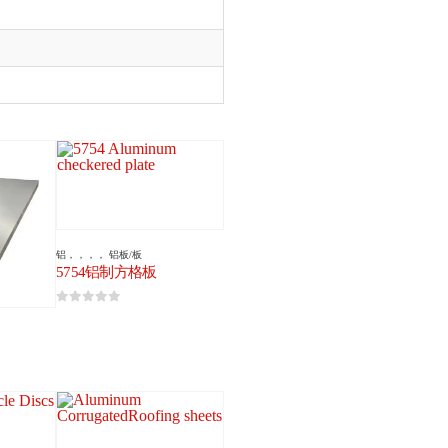
铝
，，，，
铝板/板
5754铝制方格板
0
5分