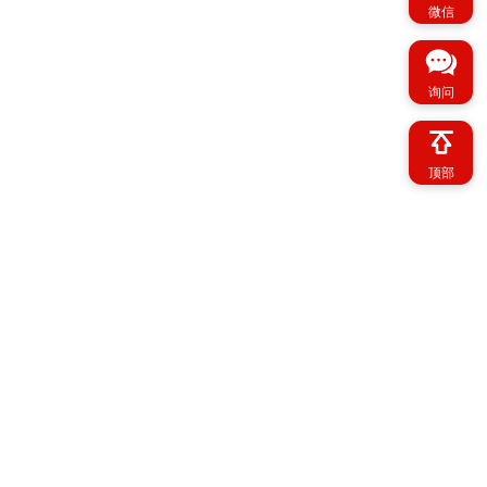
微信
询问
顶部