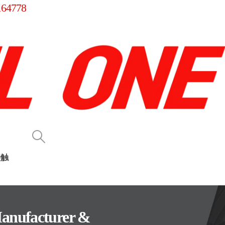
164778
接触
anufacturer &