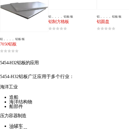
铝
，，，，
铝板/板
铝
，，，，
铝板/板
铝制方格板
铝圆盘
0
5分
0
5分
铝
，，，，
铝板/板
7050铝板
0
5分
5454-H32铝板的应用
5454-H32铝板广泛应用于多个行业：
海洋工业
造船
海洋结构物
船部件
压力容器制造
油罐车