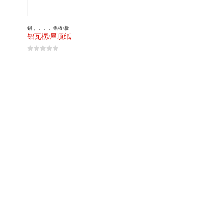
铝
，，，，
铝板/板
铝瓦楞/屋顶纸
0
5分