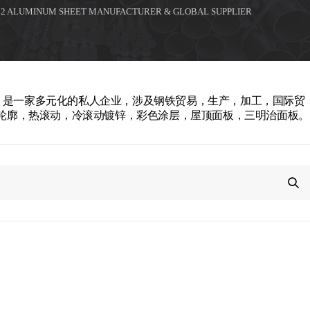
32 ALUMINUM SHEET MANUFACTURER & GLOBAL SUPPLIER
rial Co.，Ltd。是一家多元化的私人企业，涉及钢铁贸易，生产，加工，国际贸
轮廓，热滚动，冷滚动镀锌，彩色涂层，屋顶面板，三明治面板。