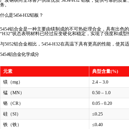
广发钢铁向全球客户供应优质 5454-H32 铝板，提供可靠的
务。
什么是5454-H32铝板？
5454铝合金是一种主要由镁制成的不可热处理合金，具有出色
“H32”状态表明材料已经过应变硬化和稳定，实现了强度和成
与5052铝合金相比，5454-H32在高温下具有更高的性能，使
5454铝合金化学成分
元素
典型含量(%)
镁（mg）
2.4 – 3.0
锰（MN）
0.50 – 1.0
铬（CR）
0.05 - 0.20
硅（SI）
≤0.25
铁（铁）
≤0.40