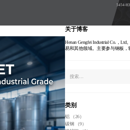
5454-H
关于博客
Henan Gengfei Indust
易和其他领域。主要参与钢板，
类别
铝
（26）
碳钢
（9）