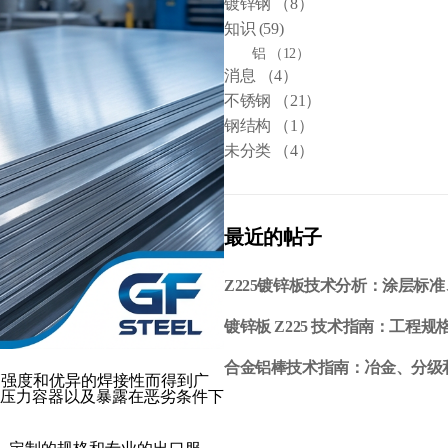
镀锌钢
（8）
知识
(59)
铝
（12）
消息
（4）
不锈钢
（21）
钢结构
（1）
未分类
（4）
最近的帖子
Z225镀锌板技术分析：涂层标
镀锌板 Z225 技术指南：工程
合金铝棒技术指南：冶金、分级
中高强度和优异的焊接性而得到广
、压力容器以及暴露在恶劣条件下