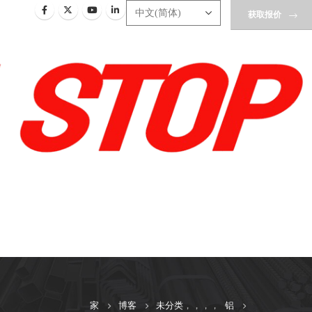
获取报价
家
博客
未分类
，，，，
铝