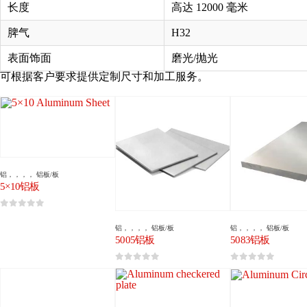
长度
高达 12000 毫米
脾气
H32
表面饰面
磨光/抛光
可根据客户要求提供定制尺寸和加工服务。
铝
，，，，
铝板/板
5×10铝板
0
5分
铝
，，，，
铝板/板
铝
，，，，
铝板/板
5005铝板
5083铝板
0
5分
0
5分