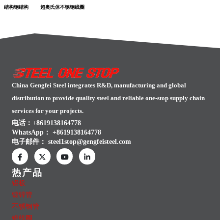
结构钢结构
超奥氏体不锈钢线圈
China Gengfei Steel integrates R&D, manufacturing and global
distribution to provide quality steel and reliable one-stop supply chain
services for your projects.
电话：+8619138164778
WhatsApp：
+8619138164778
电子邮件：
steel1stop@gengfeisteel.com
热产品
铝板
镀锌管
不锈钢管
铝线圈