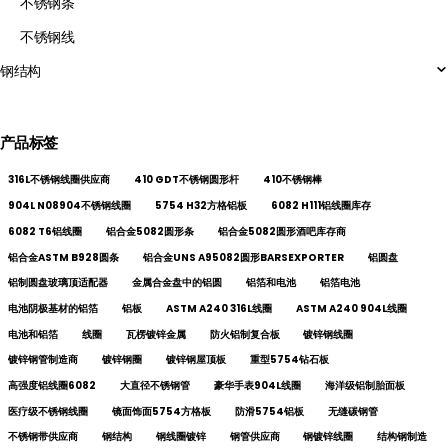
不锈钢条
不锈钢线
钢结构
产品标签
316L不锈钢线圈供应商
410 GDT不锈钢圆形杆
410不锈钢棒
904L N08904不锈钢线圈
5754 H32方格铝板
6082 H111铝线圈库存
6082 T6铝线圈
铝合金5082圆形条
铝合金5082圆形酒吧库存商
铝合金ASTM B928圆条
铝合金UNS A95082圆形BARSEXPORTER
铝圆盘
铝制圆盘玻璃顶适配器
金属合金盘中的铝圆
铝箔和电池
铝箔电池
电池阴极基材的铝箔
铝板
ASTM A240 316L线圈
ASTM A240 904L线圈
电池和铝箔
线圈
瓦楞镀锌金属
防火铝制复合板
镀锌钢线圈
镀锌钢管制造商
镀锌钢圈
镀锌钢屋顶板
重型5754钻石板
高强度铝线圈6082
大直径不锈钢管
豪华手表904L线圈
海洋级铝制胎面板
医疗级不锈钢线圈
镜面饰面5754方格板
防滑5754铝板
无缝碳钢管
不锈钢带供应商
钢结构
钢线圈镀锌
钢管供应商
钢镀锌线圈
结构钢制造