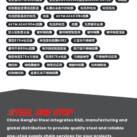
铝制圆盘玻璃顶适配器
金属合金盘中的铝圆
铝箔和电池
铝箔电池
电池阴极基材的铝箔
铝板
ASTM A240 316L线圈
ASTM A240 904L线圈
电池和铝箔
线圈
瓦楞镀锌金属
防火铝制复合板
镀锌钢线圈
镀锌钢管制造商
镀锌钢圈
镀锌钢屋顶板
重型5754钻石板
高强度铝线圈6082
大直径不锈钢管
豪华手表904L线圈
海洋级铝制胎面板
医疗级不锈钢线圈
镜面饰面5754方格板
防滑5754铝板
无缝碳钢管
不锈钢带供应商
钢结构
钢线圈镀锌
钢管供应商
钢镀锌线圈
结构钢制造
结构钢结构
超奥氏体不锈钢线圈
China Gengfei Steel integrates R&D, manufacturing and
global distribution to provide quality steel and reliable
one-stop supply chain services for your projects.