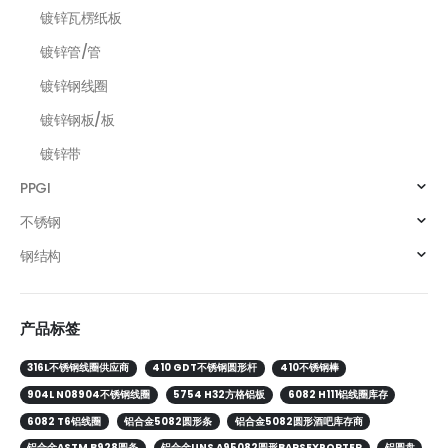
镀锌瓦楞纸板
镀锌管/管
镀锌钢线圈
镀锌钢板/板
镀锌带
PPGI
不锈钢
钢结构
产品标签
316L不锈钢线圈供应商
410 GDT不锈钢圆形杆
410不锈钢棒
904L N08904不锈钢线圈
5754 H32方格铝板
6082 H111铝线圈库存
6082 T6铝线圈
铝合金5082圆形条
铝合金5082圆形酒吧库存商
铝合金ASTM B928圆条
铝合金UNS A95082圆形BARSEXPORTER
铝圆盘