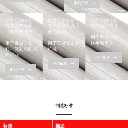
得到价格
卫生不锈钢管
厚壁不锈钢管
装饰不锈钢管
光滑的内表面
专为重型和高压
抛光表面饰面
（抛光或抛光）
使用而设计
用于室内设计，
用于食品，饮
用于工业管道和
扶手和家具
料，乳制品和制
机械
药行业
得到价格
得到价格
得到价格
制造标准
标准
描述