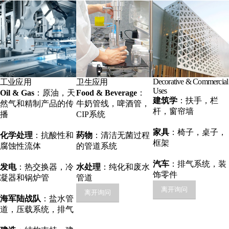
Decorative & Commercial
工业应用
卫生应用
Uses
Oil & Gas
：原油，天
Food & Beverage
：
建筑学
：扶手，栏
然气和精制产品的传
牛奶管线，啤酒管，
杆，窗帘墙
播
CIP系统
家具
：椅子，桌子，
化学处理
：抗酸性和
药物
：清洁无菌过程
框架
腐蚀性流体
的管道系统
汽车
：排气系统，装
发电
：热交换器，冷
水处理
：纯化和废水
饰零件
凝器和锅炉管
管道
离开询问
离开询问
海军陆战队
：盐水管
道，压载系统，排气