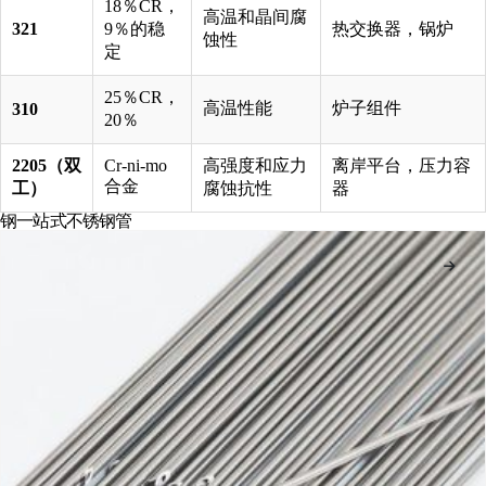
18％CR，
高温和晶间腐
321
9％的稳
热交换器，锅炉
蚀性
定
25％CR，
高温性能
炉子组件
310
20％
2205（双
Cr-ni-mo
高强度和应力
离岸平台，压力容
合金
工）
腐蚀抗性
器
钢一站式不锈钢管