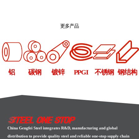
Alternative:
更多产品
铝
碳钢
镀锌
PPGI
不锈钢
钢结构
China Gengfei Steel integrates R&D, manufacturing and global
distribution to provide quality steel and reliable one-stop supply chain