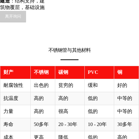
建造
：结构支持，建
筑物覆层，基础设施
离开询问
不锈钢管与其他材料
财产
不锈钢
碳钢
PVC
铜
耐腐蚀性
出色的
贫穷的
缓和
好的
抗温度
高的
高的
低的
中等的
力量
高的
很高
低的
中等的
寿命
50多年
20 - 30年
10 - 20年
30多年
成本
更高
降低
低的
高的