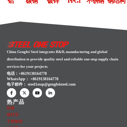
铝
碳钢
镀锌
PPGI
不锈钢
钢结构
China Gengfei Steel integrates R&D, manufacturing and global
distribution to provide quality steel and reliable one-stop supply chain
services for your projects.
电话：+8619138164778
WhatsApp：
+8619138164778
电子邮件：
steel1stop@gengfeisteel.com
热产品
铝板
镀锌管
不锈钢管