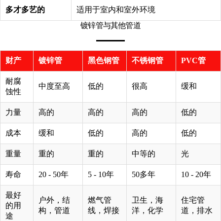
多才多艺的
适用于室内和室外环境
镀锌管与其他管道
财产
镀锌管
黑色钢管
不锈钢管
PVC管
耐腐
中度至高
低的
很高
缓和
蚀性
力量
高的
高的
高的
低的
成本
缓和
低的
高的
低的
重量
重的
重的
中等的
光
寿命
20 - 50年
5 - 10年
50多年
10 - 20年
最好
户外，结
燃气管
卫生，海
住宅管
的用
构，管道
线，焊接
洋，化学
道，排水
途