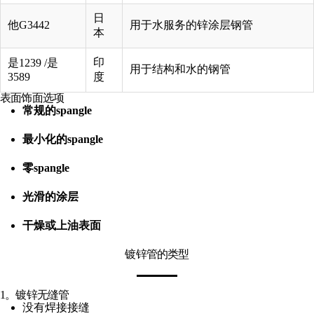
日
他G3442
用于水服务的锌涂层钢管
本
印
是1239 /是
用于结构和水的钢管
3589
度
表面饰面选项
常规的spangle
最小化的spangle
零spangle
光滑的涂层
干燥或上油表面
镀锌管的类型
1。镀锌无缝管
没有焊接接缝