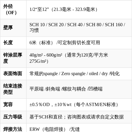
外径
1/2“至12”（21.3毫米 - 323.9毫米）
（OF）
SCH 10 / SCH 20 / SCH 40 / SCH 80 / SCH 160 /
壁厚
习惯
长度
6米（标准） /可定制剪切长度可用
锌涂层厚
40g/m² - 600g/m²（通常为120克/平方米
度
275G/m²）
表面饰面
常规的spangle / Zero spangle / oiled / dry /钝化
结束连接
平原端 /斜角端 /螺纹与耦合 /凹槽端
类型
宽容
±0.5％OD，±10％wt（每个ASTM/EN标准）
压力等级
基于SCH和直径；咨询图表或请求自定义数据
焊接方法
ERW（电阻焊接） /无缝