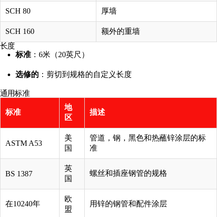
SCH 80
厚墙
SCH 160
额外的重墙
长度
标准
：6米（20英尺）
选修的
：剪切到规格的自定义长度
通用标准
地
标准
描述
区
美
管道，钢，黑色和热蘸锌涂层的标
ASTM A53
国
准
英
螺丝和插座钢管的规格
BS 1387
国
欧
在10240年
用锌的钢管和配件涂层
盟