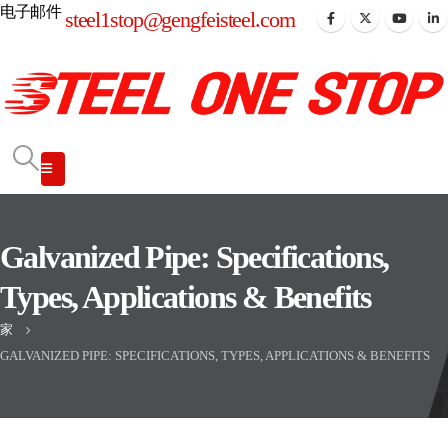
电子邮件
steel1stop@gengfeisteel.com
Galvanized Pipe: Specifications,
Types, Applications & Benefits
家
GALVANIZED PIPE: SPECIFICATIONS, TYPES, APPLICATIONS & BENEFITS