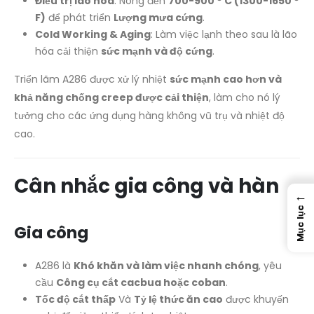
Điều trị lão hóa
: Nóng đến
700-900 ° C (1300-1650 °
F)
để phát triển
Lượng mưa cứng
.
Cold Working & Aging
: Làm việc lạnh theo sau là lão
hóa cải thiện
sức mạnh và độ cứng
.
Triển lãm A286 được xử lý nhiệt
sức mạnh cao hơn và
khả năng chống creep được cải thiện
, làm cho nó lý
tưởng cho các ứng dụng hàng không vũ trụ và nhiệt độ
cao.
Cân nhắc gia công và hàn
←
Mục lục
Gia công
A286 là
Khó khăn và làm việc nhanh chóng
, yêu
cầu
Công cụ cắt cacbua hoặc coban
.
Tốc độ cắt thấp
Và
Tỷ lệ thức ăn cao
được khuyến