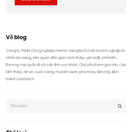
Alternative:
Về blog
Công ty TNHH Công nghiệp Henan Gengfei là một doanh nghiệp tư
nhân đa dạng, liên quan đến giao dịch thép, sản xuất, chế biến,
thương mại quốc tế và các lĩnh vực khác. Chủ yếu tham gia vào các
tấm thép, hồ sơ, cuộn nóng, mạ kẽm lạnh, phủ màu, tấm lợp, tấm
bánh sandwich.