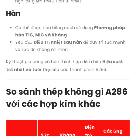
nghị để giảm thiểu tích tụ nhiệt.
Hàn
Có thể được hàn bằng cách sử dụng
Phương pháp
hàn TIG, MIG và Kháng
.
Yêu cầu
Điều trị nhiệt sau hàn
để duy trì sức mạnh
và sức đề kháng ăn mòn.
Kỹ thuật gia công và hàn thích hợp đảm bảo
Hiệu suất
tốt nhất và tuổi thọ
của các thành phần A286.
So sánh thép không gỉ A286
với các hợp kim khác
Điện
Các ứng
Sức
Kháng
trở