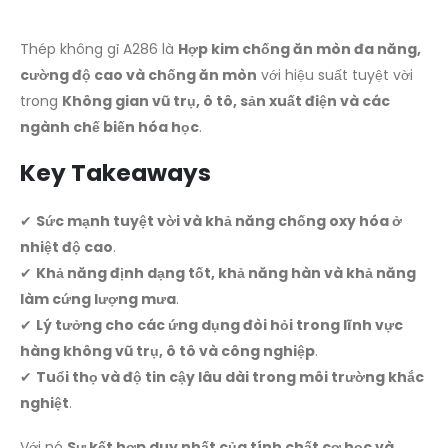
Thép không gỉ A286 là
Hợp kim chống ăn mòn đa năng,
cường độ cao và chống ăn mòn
với hiệu suất tuyệt vời
trong
Không gian vũ trụ, ô tô, sản xuất điện và các
ngành chế biến hóa học
.
Key Takeaways
✔
Sức mạnh tuyệt vời và khả năng chống oxy hóa ở
nhiệt độ cao
.
✔
Khả năng định dạng tốt, khả năng hàn và khả năng
làm cứng lượng mưa
.
✔
Lý tưởng cho các ứng dụng đòi hỏi trong lĩnh vực
hàng không vũ trụ, ô tô và công nghiệp
.
✔
Tuổi thọ và độ tin cậy lâu dài trong môi trường khắc
nghiệt
.
Với nó
Sự kết hợp duy nhất của tính chất cơ học và