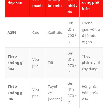
Hợp kim
dụng phổ
mạnh
ăn mòn
nhiệt
biến
độ
Lên
Không
đến
gian vũ trụ,
A286
Cao
Xuất sắc
700 °
ô tô, sức
C.
mạnh
Lên
Thép
Thực
Vừa
đến
không gỉ
Tốt
phẩm, y tế,
phải
870 °
304
xây dựng
C.
Lên
Thép
Tuyệt
Hàng hải,
Vừa
đến
không gỉ
vời
hóa chất,
phải
870 °
316
(Marine)
y tế
C.