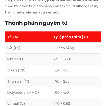
chứa một hỗn hợp cân bằng cẩn thận của
niken, crom,
titan, molybdenum và vanadi
.
Thành phần nguyên tố
Yếu tố
Tỷ lệ phần trăm (%)
Sắt (Fe)
Sự cân bằng
Niken (NI)
24.0 - 27.0
Crom (CR)
13,5 - 16.0
Titanium (TI)
1.90 - 2,35
Molypdenum (MO)
1,00 - 1,50
Vanadi (V)
0.10 - 0,50