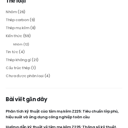
Thể loại
Nhôm
(26)
Thép carbon
(9)
Thép mạ kẽm
(8)
Kiến thức
(59)
Nhôm
(12)
Tin tức
(4)
Thép không gỉ
(21)
Cấu trúc thép
(1)
Chưa được phân loại
(4)
Bài viết gần đây
Phân tích kỹ thuật của tấm mạ kẽm Z225: Tiêu chuẩn lớp phủ,
hiệu suất và ứng dụng công nghiệp toàn cầu
Hướng dẫn kỹ thuật về tấm mạ kẽm Z225: Thông số kỹ thuật,