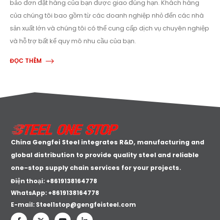
bảo đơn đặt hàng của bạn được giao đúng hạn. Khách hàng
của chúng tôi bao gồm từ các doanh nghiệp nhỏ đến các nhà
sản xuất lớn và chúng tôi có thể cung cấp dịch vụ chuyên nghiệp
và hỗ trợ bất kể quy mô nhu cầu của bạn.
ĐỌC THÊM
China Gengfei Steel integrates R&D, manufacturing and
global distribution to provide quality steel and reliable
one-stop supply chain services for your projects.
Điện thoại: +8619138164778
WhatsApp:
+8619138164778
E-mail:
Steel1stop@gengfeisteel.com