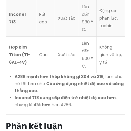
Lên
Động cơ
Inconel
Rất
đến
Xuất sắc
phản lực,
718
cao
980 °
tuabin
C.
Lên
Hợp kim
Không
đến
Titan (TI-
Cao
Xuất sắc
gian vũ trụ,
600 °
6AL-4V)
y tế
C.
A286 mạnh hơn thép không gỉ 304 và 316
, làm cho
nó tốt hơn cho
Các ứng dụng nhiệt độ cao và căng
thẳng cao
.
Inconel 718 cung cấp điện trở nhiệt độ cao hơn
,
nhưng là
đắt hơn
hơn A286.
Phần kết luận