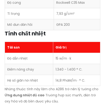
Độ cứng
Rockwell C35 Max
Tỉ trọng
7,93 g/cm³
Mô đun đàn hồi
GPA 200
Tính chất nhiệt
Tài sản
Giá trị
Độ dẫn nhiệt
15 w/m · k
Điểm nóng chảy
1.340 - 1.400 ° C.
Hệ số giãn nở nhiệt
14,8 PhaM/m · ° C.
Những thuộc tính này làm cho A286 trở nên lý tưởng cho
Ứng dụng nhiệt độ cao
Trường hợp sức mạnh, điện trở
oxy hóa và độ bền được yêu cầu.