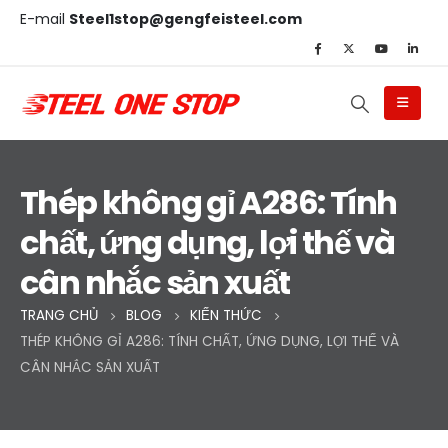
E-mail
Steel1stop@gengfeisteel.com
Thép không gỉ A286: Tính
chất, ứng dụng, lợi thế và
cân nhắc sản xuất
TRANG CHỦ
BLOG
KIẾN THỨC
THÉP KHÔNG GỈ A286: TÍNH CHẤT, ỨNG DỤNG, LỢI THẾ VÀ
CÂN NHẮC SẢN XUẤT