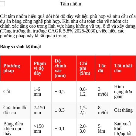
Cắt tấm nhôm hiệu quả đòi hỏi độ dày vật liệu phù hợp và nhu cầu của
dự án bằng công nghệ phù hợp. Khi nhu cầu toàn cầu về nhôm cắt
chính xác tăng cao trong lĩnh vực hàng không vũ trụ, ô tô và xây dựng
(Tăng trưởng thị trường: CAGR 5,8% 2025-2030), việc hiểu các
phương pháp này là rất quan trọng.
Bảng so sánh kỹ thuật
Độ
Phạm
Chi
Phương
chính
Tốc
Tốt nhất
vi độ
phí
pháp
xác
độ
cho
dày
($/m)
(mm)
Hình
1-6
0.8-
3
Cắt
± 0,5
dạng đơn
mm
1.2
m/tôi
giản
Cưa tròn tốc
7-150
1,5-
8
± 0,3
Cắt thẳng
độ cao
mm
2,5
m/tôi
Bảng điều
Sản xuất
>150
2.0-
5
khiển dọc
± 0,1
khối
mm
3.0
làm
thấy
lượng lớn