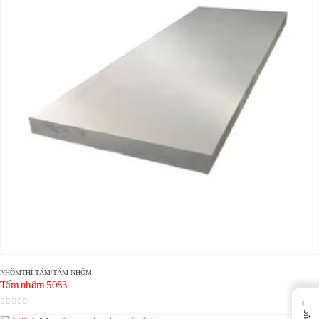
NHÔM
THÌ
TẤM/TẤM NHÔM
Tấm nhôm 5083
←
0
trong số 5