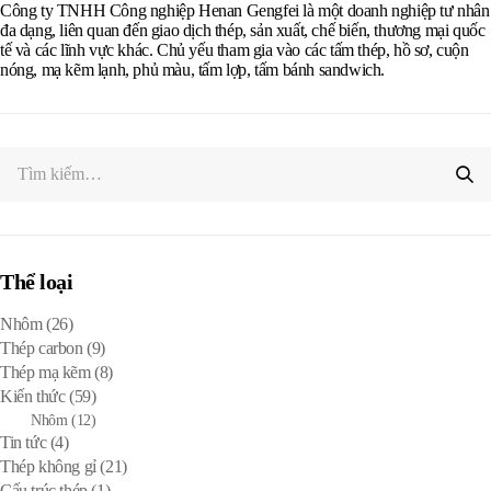
Công ty TNHH Công nghiệp Henan Gengfei là một doanh nghiệp tư nhân
đa dạng, liên quan đến giao dịch thép, sản xuất, chế biến, thương mại quốc
tế và các lĩnh vực khác. Chủ yếu tham gia vào các tấm thép, hồ sơ, cuộn
nóng, mạ kẽm lạnh, phủ màu, tấm lợp, tấm bánh sandwich.
Thể loại
Nhôm
(26)
Thép carbon
(9)
Thép mạ kẽm
(8)
Kiến thức
(59)
Nhôm
(12)
Tin tức
(4)
Thép không gỉ
(21)
Cấu trúc thép
(1)