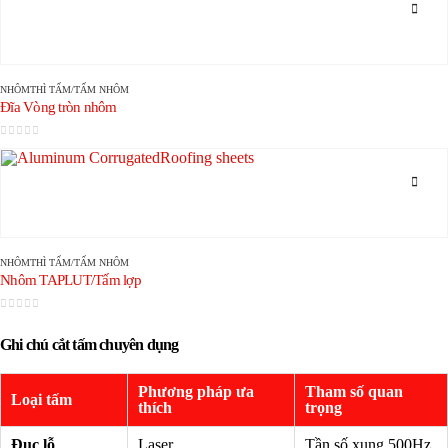
NHÔM
THÌ
TẤM/TẤM NHÔM
Đĩa Vòng tròn nhôm
0
trong số 5
NHÔM
THÌ
TẤM/TẤM NHÔM
Nhôm TAPLUT/Tấm lợp
0
trong số 5
Ghi chú cắt tấm chuyên dụng
Phương pháp ưa
Tham số quan
Loại tấm
thích
trọng
Đục lỗ
Laser
Tần số xung 500Hz