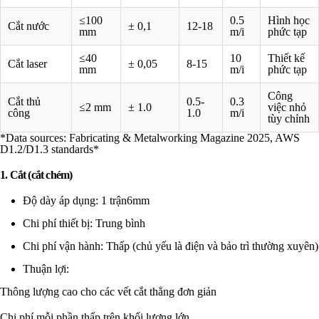
≤100
0.5
Hình học
Cắt nước
± 0,1
12-18
mm
m/i
phức tạp
≤40
10
Thiết kế
Cắt laser
± 0,05
8-15
mm
m/i
phức tạp
Công
Cắt thủ
0.5-
0.3
≤2 mm
± 1.0
việc nhỏ
công
1.0
m/i
tùy chỉnh
*Data sources: Fabricating & Metalworking Magazine 2025, AWS
D1.2/D1.3 standards*
1. Cắt (cắt chém)
Độ dày áp dụng: 1 trận6mm
Chi phí thiết bị: Trung bình
Chi phí vận hành: Thấp (chủ yếu là điện và bảo trì thường xuyên)
Thuận lợi:
Thông lượng cao cho các vết cắt thẳng đơn giản
Chi phí mỗi phần thấp trên khối lượng lớn