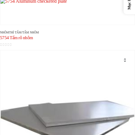
Mục lục
NHÔM
THÌ
TẤM/TẤM NHÔM
5754 Tấm rô nhôm
0
trong số 5