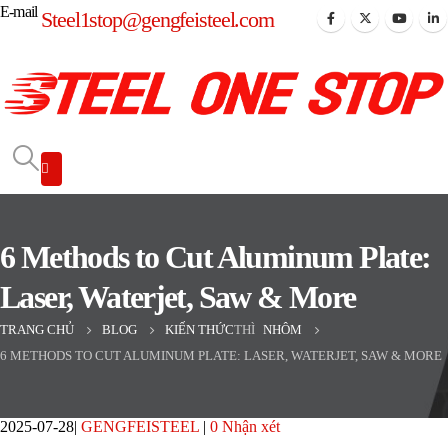
E-mail
Steel1stop@gengfeisteel.com
6 Methods to Cut Aluminum Plate:
Laser, Waterjet, Saw & More
TRANG CHỦ
BLOG
KIẾN THỨC
THÌ
NHÔM
6 METHODS TO CUT ALUMINUM PLATE: LASER, WATERJET, SAW & MORE
2025-07-28
GENGFEISTEEL
0 Nhận xét