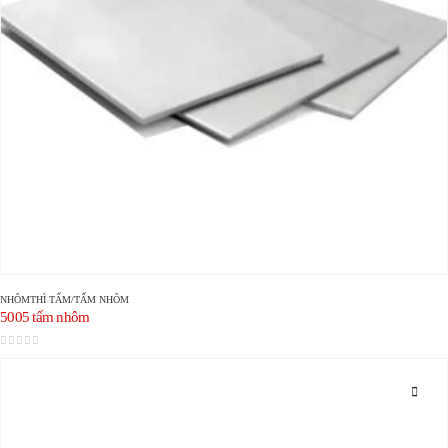
NHÔM
THÌ
TẤM/TẤM NHÔM
5005 tấm nhôm
0
trong số 5