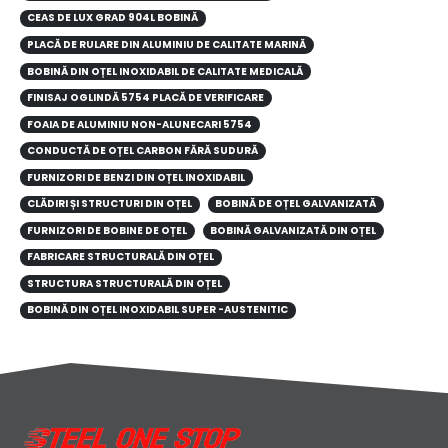
CEAS DE LUX GRAD 904L BOBINĂ
PLACĂ DE RULARE DIN ALUMINIU DE CALITATE MARINĂ
BOBINĂ DIN OȚEL INOXIDABIL DE CALITATE MEDICALĂ
FINISAJ OGLINDĂ 5754 PLACĂ DE VERIFICARE
FOAIA DE ALUMINIU NON-ALUNECARI 5754
CONDUCTĂ DE OȚEL CARBON FĂRĂ SUDURĂ
FURNIZORI DE BENZI DIN OȚEL INOXIDABIL
CLĂDIRI ȘI STRUCTURI DIN OȚEL
BOBINĂ DE OȚEL GALVANIZATĂ
FURNIZORI DE BOBINE DE OȚEL
BOBINĂ GALVANIZATĂ DIN OȚEL
FABRICARE STRUCTURALĂ DIN OȚEL
STRUCTURA STRUCTURALĂ DIN OȚEL
BOBINĂ DIN OȚEL INOXIDABIL SUPER -AUSTENITIC