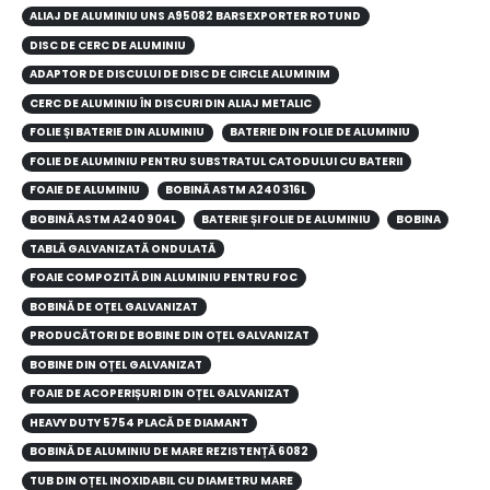
ALIAJ DE ALUMINIU UNS A95082 BARSEXPORTER ROTUND
DISC DE CERC DE ALUMINIU
ADAPTOR DE DISCULUI DE DISC DE CIRCLE ALUMINIM
CERC DE ALUMINIU ÎN DISCURI DIN ALIAJ METALIC
FOLIE ȘI BATERIE DIN ALUMINIU
BATERIE DIN FOLIE DE ALUMINIU
FOLIE DE ALUMINIU PENTRU SUBSTRATUL CATODULUI CU BATERII
FOAIE DE ALUMINIU
BOBINĂ ASTM A240 316L
BOBINĂ ASTM A240 904L
BATERIE ȘI FOLIE DE ALUMINIU
BOBINA
TABLĂ GALVANIZATĂ ONDULATĂ
FOAIE COMPOZITĂ DIN ALUMINIU PENTRU FOC
BOBINĂ DE OȚEL GALVANIZAT
PRODUCĂTORI DE BOBINE DIN OȚEL GALVANIZAT
BOBINE DIN OȚEL GALVANIZAT
FOAIE DE ACOPERIȘURI DIN OȚEL GALVANIZAT
HEAVY DUTY 5754 PLACĂ DE DIAMANT
BOBINĂ DE ALUMINIU DE MARE REZISTENȚĂ 6082
TUB DIN OȚEL INOXIDABIL CU DIAMETRU MARE