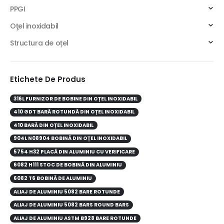
PPGI
Oţel inoxidabil
Structura de oțel
Etichete De Produs
316L FURNIZOR DE BOBINE DIN OȚEL INOXIDABIL
410 GDT BARĂ ROTUNDĂ DIN OȚEL INOXIDABIL
410 BARĂ DIN OȚEL INOXIDABIL
904L N08904 BOBINĂ DIN OȚEL INOXIDABIL
5754 H32 PLACĂ DIN ALUMINIU CU VERIFICARE
6082 H111 STOC DE BOBINĂ DIN ALUMINIU
6082 T6 BOBINĂ DE ALUMINIU
ALIAJ DE ALUMINIU 5082 BARE ROTUNDE
ALIAJ DE ALUMINIU 5082 BARS ROUND BARS
ALIAJ DE ALUMINIU ASTM B928 BARE ROTUNDE