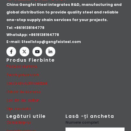
China Gengfei Steel integrates R&D, manufacturing and
global distribution to provide quality steel and reliable
one-stop supply chain services for your projects.
Tel: +8619138164778
WhatsApp:
+8619138164778
E-mail:
Steel1stop@gengfeisteel.com
Produs Fierbinte
Placă de aluminiu
Țeavă galvanizată
Țeavă din oțel inoxidabil
Bobină de aluminiu
Țevi din oțel carbon
Oţel inoxidabil
Legături utile
Lasă -ți ancheta
Numele complet
Contactaţi-ne
Serviciile noastre