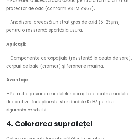
– Pasivare: Utilizează acid azotic pentru a forma un strat
protector de oxid (conform ASTM A967).
– Anodizare: creează un strat gros de oxid (5–25μm)
pentru o rezistență sporită la uzură.
Aplicații:
– Componente aerospațiale (rezistență la ceața de sare),
corpuri de baie (cromat) și feronerie marină.
Avantaje:
– Permite gravarea modelelor complexe pentru modele
decorative; îndeplinește standardele RoHS pentru
siguranța mediului.
4. Colorarea suprafeței
Colorarea suprafeței îmbunătățește estetica,