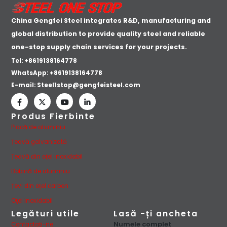
China Gengfei Steel integrates R&D, manufacturing and
global distribution to provide quality steel and reliable
one-stop supply chain services for your projects.
Tel: +8619138164778
WhatsApp:
+8619138164778
E-mail:
Steel1stop@gengfeisteel.com
Produs Fierbinte
Placă de aluminiu
Țeavă galvanizată
Țeavă din oțel inoxidabil
Bobină de aluminiu
Țevi din oțel carbon
Oţel inoxidabil
Legături utile
Lasă -ți ancheta
Numele complet
Contactaţi-ne