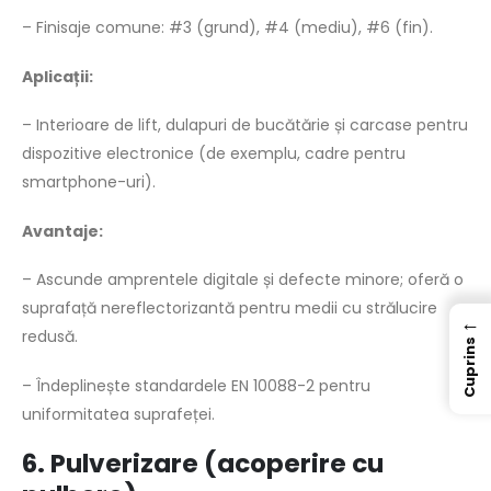
– Finisaje comune: #3 (grund), #4 (mediu), #6 (fin).
Aplicații:
– Interioare de lift, dulapuri de bucătărie și carcase pentru
dispozitive electronice (de exemplu, cadre pentru
smartphone-uri).
Avantaje:
– Ascunde amprentele digitale și defecte minore; oferă o
suprafață nereflectorizantă pentru medii cu strălucire
←
redusă.
Cuprins
– Îndeplinește standardele EN 10088-2 pentru
uniformitatea suprafeței.
6. Pulverizare (acoperire cu