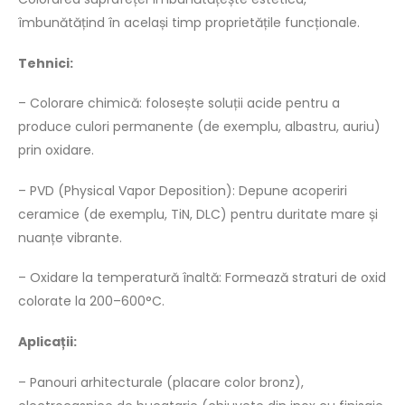
îmbunătățind în același timp proprietățile funcționale.
Tehnici:
– Colorare chimică: folosește soluții acide pentru a
produce culori permanente (de exemplu, albastru, auriu)
prin oxidare.
– PVD (Physical Vapor Deposition): Depune acoperiri
ceramice (de exemplu, TiN, DLC) pentru duritate mare și
nuanțe vibrante.
– Oxidare la temperatură înaltă: Formează straturi de oxid
colorate la 200–600°C.
Aplicații:
– Panouri arhitecturale (placare color bronz),