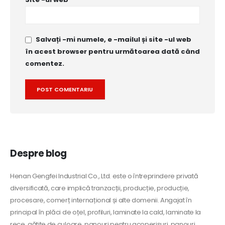
Salvați -mi numele, e -mailul și site -ul web
în acest browser pentru următoarea dată când
comentez.
Alternative:
Despre blog
Henan Gengfei Industrial Co., Ltd. este o întreprindere privată
diversificată, care implică tranzacții, producție, producție,
procesare, comerț internațional și alte domenii. Angajat în
principal în plăci de oțel, profiluri, laminate la cald, laminate la
rece, gătite de culoare, panouri pentru acoperișuri, panouri