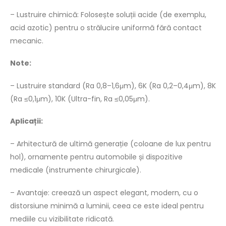
– Lustruire chimică: Folosește soluții acide (de exemplu,
acid azotic) pentru o strălucire uniformă fără contact
mecanic.
Note:
– Lustruire standard (Ra 0,8–1,6μm), 6K (Ra 0,2–0,4μm), 8K
(Ra ≤0,1μm), 10K (Ultra-fin, Ra ≤0,05μm).
Aplicații:
– Arhitectură de ultimă generație (coloane de lux pentru
hol), ornamente pentru automobile și dispozitive
medicale (instrumente chirurgicale).
– Avantaje: creează un aspect elegant, modern, cu o
distorsiune minimă a luminii, ceea ce este ideal pentru
mediile cu vizibilitate ridicată.