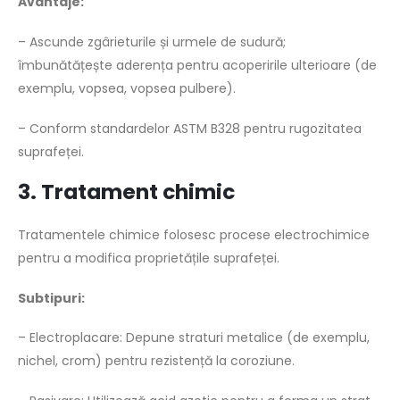
Avantaje:
– Ascunde zgârieturile și urmele de sudură;
îmbunătățește aderența pentru acoperirile ulterioare (de
exemplu, vopsea, vopsea pulbere).
– Conform standardelor ASTM B328 pentru rugozitatea
suprafeței.
3. Tratament chimic
Tratamentele chimice folosesc procese electrochimice
pentru a modifica proprietățile suprafeței.
Subtipuri:
– Electroplacare: Depune straturi metalice (de exemplu,
nichel, crom) pentru rezistență la coroziune.