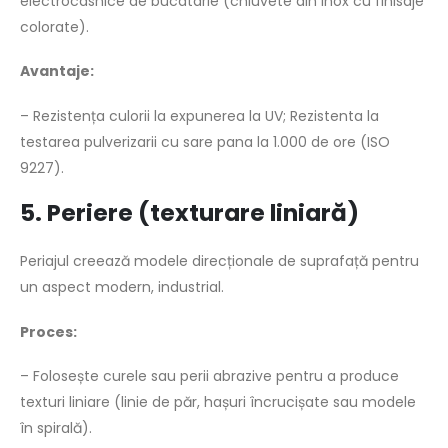
electrocasnice de bucatarie (chiuvete din inox cu finisaje
colorate).
Avantaje:
– Rezistența culorii la expunerea la UV; Rezistenta la
testarea pulverizarii cu sare pana la 1.000 de ore (ISO
9227).
5. Periere (texturare liniară)
Periajul creează modele direcționale de suprafață pentru
un aspect modern, industrial.
Proces:
– Folosește curele sau perii abrazive pentru a produce
texturi liniare (linie de păr, hașuri încrucișate sau modele
în spirală).