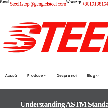
E-mail
WhatsApp
Steel1stop@gengfeisteel.com
+861913816
Acasă
Produse
Despre noi
Blog
Understanding ASTM Standa