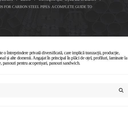
 FOR CARBON STEEL PIPES: A COMPLETE GUIDE TO
 o întreprindere privată diversificată, care implică tranzacții, producție,
al și alte domenii. Angajat în principal în plăci de oțel, profiluri, laminate la
re, panouri pentru acoperișuri, panouri sandwich.