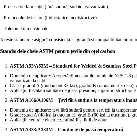
– Procese de fabricație (fără sudură, sudate, galvanizate)
– Protocoale de testare (hidrostatice, nedistructive)
– Toleranțe dimensionale
Aceste standarde asigură consistență, siguranță și compatibilitate între in
Standardele cheie ASTM pentru țevile din oțel carbon
ASTM A53/A53M – Standard for Welded & Seamless Steel P
Domeniu de aplicare: Acoperă dimensiunile nominale NPS 1/8 până
galvanizate la cald.
Clase: gradul A (randament 33 ksi), gradul B (randament 35 ksi), 
Aplicații: Instalații sanitare de joasă presiune, suporturi structura
ASTM A106/A106M – Țevi fără sudură la temperatură înalt
Domeniu de aplicare: țevi fără sudură pentru servicii la temperatur
Grade: grad A (48 ksi la tracțiune), grad B (60 ksi la tracțiune), gra
Aplicații: centrale electrice, rafinării și linii de abur.
ASTM A333/A333M – Conducte de joasă temperatură