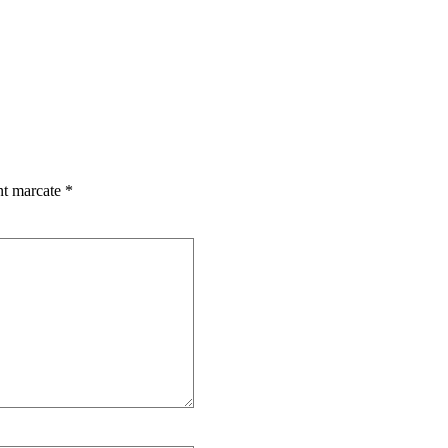
nt marcate
*