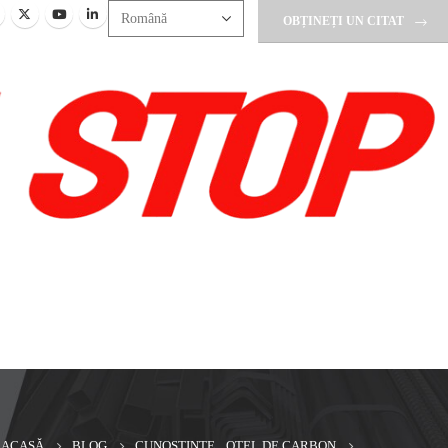
OBȚINEȚI UN CITAT
ACASĂ
BLOG
CUNOŞTINŢE
,
OȚEL DE CARBON