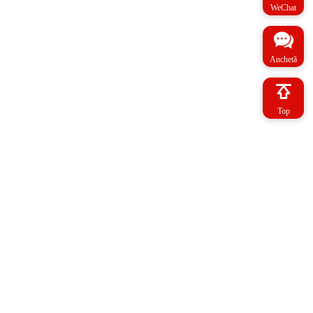
WeChat
Anchetă
Top