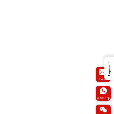
←
Cuprins
E-mail
WhatsApp