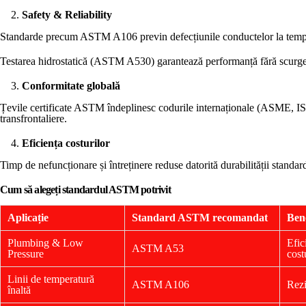
Safety & Reliability
Standarde precum ASTM A106 previn defecțiunile conductelor la tempe
Testarea hidrostatică (ASTM A530) garantează performanță fără scurge
Conformitate globală
Țevile certificate ASTM îndeplinesc codurile internaționale (ASME, I
transfrontaliere.
Eficiența costurilor
Timp de nefuncționare și întreținere reduse datorită durabilității standar
Cum să alegeți standardul ASTM potrivit
Aplicație
Standard ASTM recomandat
Bene
Plumbing & Low
Efic
ASTM A53
Pressure
cost
Linii de temperatură
ASTM A106
Rezi
înaltă