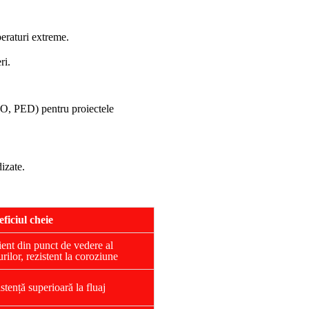
raturi extreme.
ri.
SO, PED) pentru proiectele
dizate.
ficiul cheie
ient din punct de vedere al
urilor, rezistent la coroziune
stență superioară la fluaj