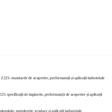
e Z225: standarde de acoperire, performanță și aplicații industriale
5: specificații de inginerie, performanță de acoperire și aplicații
aluminiu: metalurgie, gradare și aplicații industriale