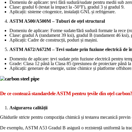
Domeniu de aplicare: țevi fără sudură/sudate pentru medii sub zer
Clase: gradul 6 (testat la impact la -50°F), gradul 3 și gradul 9.
Aplicații: sisteme criogenice, instalații GNL și refrigerare.
ASTM A500/A500M – Tuburi de oțel structural
Domeniu de aplicare: Forme sudate/fără sudură formate la rece (ro
Clase: gradul A (randament 39 ksi), gradul B (randament 46 ksi), 
Aplicații: Cadre de construcții, poduri și mașini.
ASTM A672/A672M – Tevi sudate prin fuziune electrică de în
Domeniu de aplicare: țevi sudate prin fuziune electrică pentru temp
Grade: Clasa 12 până la Clasa 85 (presiunea de proiectare până la 
Aplicații: generare de energie, uzine chimice și platforme offshore
De ce contează standardele ASTM pentru țevile din oțel carbon
Asigurarea calității
Ghidurile stricte pentru compoziția chimică și testarea mecanică previn 
De exemplu, ASTM A53 Gradul B asigură o rezistență uniformă la tracț