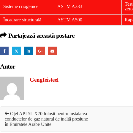
Test
Sisteme criogenice
ASTM A333
zero
Încadrare structurală
ASTM A500
Rapo
Partajează această postare
Autor
Gengfeisteel
Oțel API 5L X70 folosit pentru instalarea
conductelor de gaz natural de înaltă presiune
în Emiratele Arabe Unite