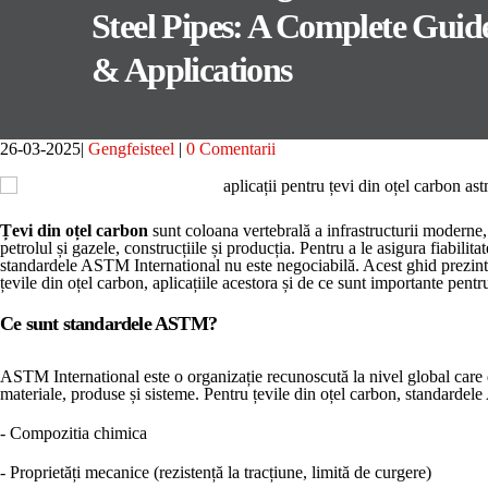
Steel Pipes: A Complete Guid
& Applications
26-03-2025
Gengfeisteel
0 Comentarii
Țevi din oțel carbon
sunt coloana vertebrală a infrastructurii moderne
petrolul și gazele, construcțiile și producția. Pentru a le asigura fiabilit
standardele ASTM International nu este negociabilă. Acest ghid prezint
țevile din oțel carbon, aplicațiile acestora și de ce sunt importante pentr
Ce sunt standardele ASTM?
ASTM International este o organizație recunoscută la nivel global care
materiale, produse și sisteme. Pentru țevile din oțel carbon, standarde
- Compozitia chimica
- Proprietăți mecanice (rezistență la tracțiune, limită de curgere)