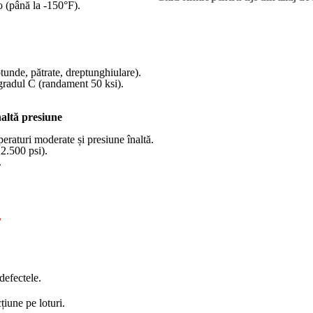
o (până la -150°F).
tunde, pătrate, dreptunghiulare).
gradul C (randament 50 ksi).
altă presiune
eraturi moderate și presiune înaltă.
2.500 psi).
.
?
defectele.
iune pe loturi.