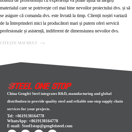
noastră de profesioniști cu experiență vă poate ajuta să alegeți
materialul care se potrivește cel mai bine nevoilor proiectului dvs. și să
se asigure că comanda dvs. este livrată la timp. Clienții noștri variază
de la întreprinderi mici la producători mari și putem oferi servicii
profesionale și asistență, indiferent de dimensiunea nevoilor dvs.
CITEŞTE MAI MULT
China Gengfei Steel integrates R&D, manufacturing and global
distribution to provide quality steel and reliable one-stop supply chain
services for your projects.
Tel: +8619138164778
WhatsApp:
+8619138164778
E-mail:
Steel1stop@gengfeisteel.com