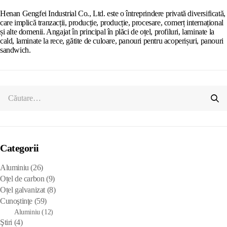
Henan Gengfei Industrial Co., Ltd. este o întreprindere privată diversificată,
care implică tranzacții, producție, producție, procesare, comerț internațional
și alte domenii. Angajat în principal în plăci de oțel, profiluri, laminate la
cald, laminate la rece, gătite de culoare, panouri pentru acoperișuri, panouri
sandwich.
Categorii
Aluminiu
(26)
Oțel de carbon
(9)
Oțel galvanizat
(8)
Cunoştinţe
(59)
Aluminiu
(12)
Ştiri
(4)