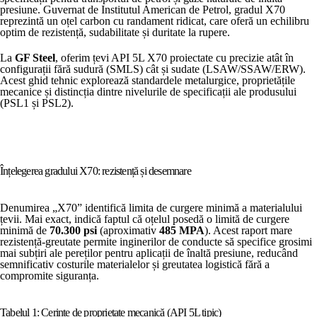
presiune. Guvernat de Institutul American de Petrol, gradul X70
reprezintă un oțel carbon cu randament ridicat, care oferă un echilibru
optim de rezistență, sudabilitate și duritate la rupere.
La
GF Steel
, oferim țevi API 5L X70 proiectate cu precizie atât în ​​
configurații fără sudură (SMLS) cât și sudate (LSAW/SSAW/ERW).
Acest ghid tehnic explorează standardele metalurgice, proprietățile
mecanice și distincția dintre nivelurile de specificații ale produsului
(PSL1 și PSL2).
Înțelegerea gradului X70: rezistență și desemnare
Denumirea „X70” identifică limita de curgere minimă a materialului
țevii. Mai exact, indică faptul că oțelul posedă o limită de curgere
minimă de
70.300 psi
(aproximativ
485 MPA
). Acest raport mare
rezistență-greutate permite inginerilor de conducte să specifice grosimi
mai subțiri ale pereților pentru aplicații de înaltă presiune, reducând
semnificativ costurile materialelor și greutatea logistică fără a
compromite siguranța.
Tabelul 1: Cerințe de proprietate mecanică (API 5L tipic)