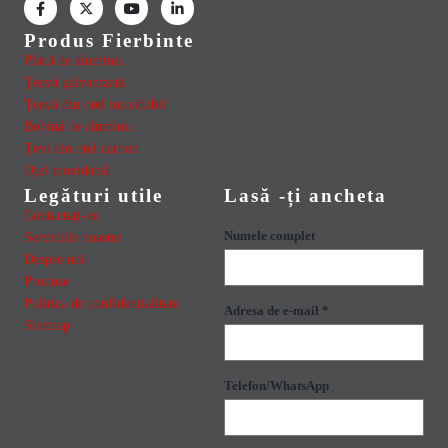
Produs Fierbinte
Placă de aluminiu
Țeavă galvanizată
Țeavă din oțel inoxidabil
Bobină de aluminiu
Țevi din oțel carbon
Oţel inoxidabil
Legături utile
Lasă -ți ancheta
Contactaţi-ne
Numele complet
Serviciile noastre
Despre noi
Produse
Politica de confidențialitate
Adresa de e-mail *
Sitemap
Telefon/WhatsApp