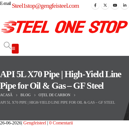
E-mail
Steel1stop@gengfeisteel.com
API 5L X70 Pipe | High-Yield Line
Pipe for Oil & Gas – GF Steel
ACASĂ
BLOG
OȚEL DE CARBON
API 5L X70 PIPE | HIGH-YIELD LINE PIPE FOR OIL & GAS – GF STEEL
26-06-2026
Gengfeisteel
0 Comentarii