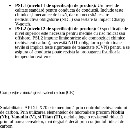
PSL1 (nivelul 1 de specificații de produs):
Un nivel de
calitate standard pentru conducta de conductă. Include teste
chimice și mecanice de bază, dar nu necesită testare
nedistructivă obligatorie (NDT) sau testare la impact Charpy
V-notch.
PSL2 (nivelul 2 de specificații de produs):
O specificație de
nivel superior este necesară pentru mediile cu risc ridicat sau
offshore. PSL2 impune limite stricte ale compoziției chimice
(echivalent carbon), necesită NDT obligatoriu pentru toate
țevile și implică teste riguroase de tenacitate (CVN) pentru a se
asigura că conducta poate rezista la propagarea fisurilor la
temperaturi extreme.
Compoziție chimică și echivalent carbon (CE)
Sudabilitatea API 5L X70 este menținută prin controlul echivalentului
de carbon. Prin utilizarea elementelor de microaliere precum
Niobiu
(Nb)
,
Vanadiu (V)
, și
Titan (TI)
, oțelul atinge o rezistență ridicată
prin rafinarea cerealelor, mai degrabă decât prin conținutul ridicat de
carbon.