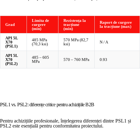
Limita de
Rezistența la
Raport de curgere
Grad
curgere
tracțiune
la tracțiune (max)
(min)
(min)
API 5L
485 MPa
570 MPa (82,7
X70
N / A
(70,3 ksi)
ksi)
(PSL1)
API 5L
485 – 605
X70
570 – 760 MPa
0.93
MPa
(PSL2)
PSL1 vs. PSL2: diferențe critice pentru achizițiile B2B
Pentru achizițiile profesionale, înțelegerea diferenței dintre PSL1 și
PSL2 este esențială pentru conformitatea proiectului.