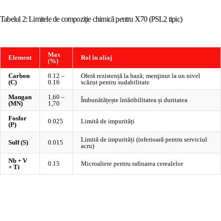
Tabelul 2: Limitele de compoziție chimică pentru X70 (PSL2 tipic)
Max
Element
Rol în aliaj
(%)
Carbon
0.12 –
Oferă rezistență la bază; menţinut la un nivel
(C)
0.16
scăzut pentru sudabilitate
Mangan
1,60 –
Îmbunătățește întăribilitatea și duritatea
(MN)
1,70
Fosfor
0.025
Limită de impurități
(P)
Limită de impurități (inferioară pentru serviciul
Sulf (S)
0.015
acru)
Nb + V
0.15
Microaliere pentru rafinarea cerealelor
+ Ti