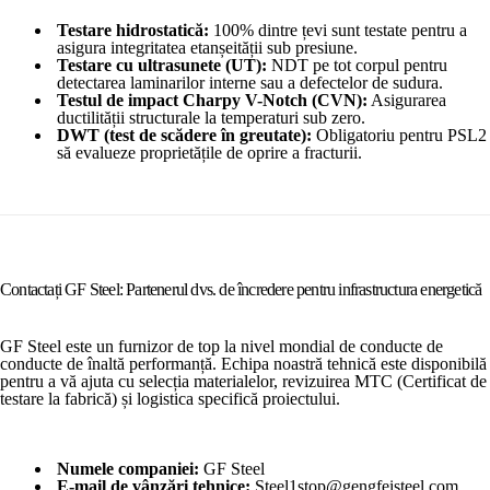
Testare hidrostatică:
100% dintre țevi sunt testate pentru a
asigura integritatea etanșeității sub presiune.
Testare cu ultrasunete (UT):
NDT pe tot corpul pentru
detectarea laminarilor interne sau a defectelor de sudura.
Testul de impact Charpy V-Notch (CVN):
Asigurarea
ductilității structurale la temperaturi sub zero.
DWT (test de scădere în greutate):
Obligatoriu pentru PSL2
să evalueze proprietățile de oprire a fracturii.
Contactați GF Steel: Partenerul dvs. de încredere pentru infrastructura energetică
GF Steel este un furnizor de top la nivel mondial de conducte de
conducte de înaltă performanță. Echipa noastră tehnică este disponibilă
pentru a vă ajuta cu selecția materialelor, revizuirea MTC (Certificat de
testare la fabrică) și logistica specifică proiectului.
Numele companiei:
GF Steel
E-mail de vânzări tehnice:
Steel1stop@gengfeisteel.com