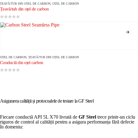
ȚEAVĂ/TUB DIN OȚEL DE CARBON
,
OȚEL DE CARBON
Țeavă/tub din oțel de carbon
0
din 5
OȚEL DE CARBON
,
ȚEAVĂ/TUB DIN OȚEL DE CARBON
Conductă din oțel carbon
0
din 5
Asigurarea calității și protocoalele de testare la GF Steel
Fiecare conductă API 5L X70 livrată de
GF Steel
trece printr-un ciclu
riguros de control al calității pentru a asigura performanța fără defecte
în domeniu: