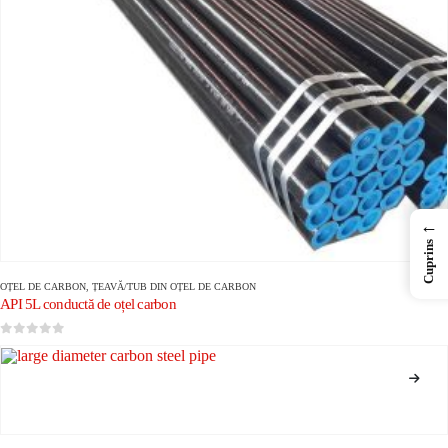
←
Cuprins
OȚEL DE CARBON
,
ȚEAVĂ/TUB DIN OȚEL DE CARBON
API 5L conductă de oțel carbon
0
din 5