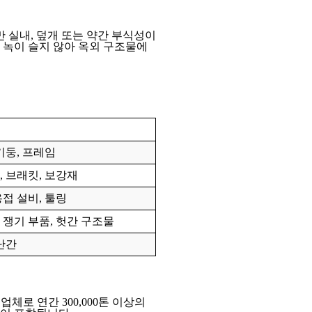
 실내, 덮개 또는 약간 부식성이
 녹이 슬지 않아 옥외 구조물에
기둥, 프레임
, 브래킷, 보강재
용접 설비, 툴링
 쟁기 부품, 헛간 구조물
 난간
 제조업체로 연간 300,000톤 이상의