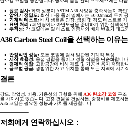
탄소강 코일을 생산합니다. 당사의 품질 관리 프로세스에는 다음
원료 검사:
화학 성분이 ASTM A36 사양을 충족하는지 확인
압연기 정밀도:
최신 다중 롤러 밀에서는 ±0.02mm의 두께
기계적 테스트:
배치 샘플은 인장, 굽힘 및 경도 테스트를 거
표면 처리 :
페인팅이나 아연도금을 준비하기 위한 선택적인 
추적성:
각 코일에는 밀 테스트 인증서와 배치 번호가 태그
A36 Carbon Steel Coil을 선택하는 
안정적인 성능:
모든 코일에 걸쳐 일관된 기계적 특성.
제작 효율성:
용접 결함을 줄이고 성형 작업을 단순화합니다
경제적 이점:
고합금강에 비해 재료 및 가공 비용이 저렴합니
글로벌 공급:
광범위한 재고 위치를 통해 모든 지역에 시기
결론
강도, 작업성, 비용, 가용성의 균형을 위해
A36 탄소강 코일
구조
를 차지하고 있습니다. 고층 건물을 건설하든, 중장비를 제조하든
A36 코일은 필요한 성능과 가치를 제공합니다.
저희에게 연락하십시오
：