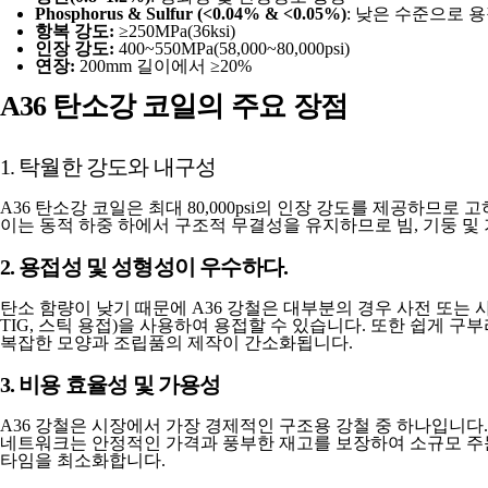
Phosphorus & Sulfur (<0.04% & <0.05%)
: 낮은 수준으로 
항복 강도:
≥250MPa(36ksi)
인장 강도:
400~550MPa(58,000~80,000psi)
연장:
200mm 길이에서 ≥20%
A36 탄소강 코일의 주요 장점
1. 탁월한 강도와 내구성
A36 탄소강 코일은 최대 80,000psi의 인장 강도를 제공하므로
이는 동적 하중 하에서 구조적 무결성을 유지하므로 빔, 기둥 및
2. 용접성 및 성형성이 우수하다.
탄소 함량이 낮기 때문에 A36 강철은 대부분의 경우 사전 또는 사
TIG, 스틱 용접)을 사용하여 용접할 수 있습니다. 또한 쉽게 구부
복잡한 모양과 조립품의 제작이 간소화됩니다.
3. 비용 효율성 및 가용성
A36 강철은 시장에서 가장 경제적인 구조용 강철 중 하나입니다.
네트워크는 안정적인 가격과 풍부한 재고를 보장하여 소규모 주문
타임을 최소화합니다.