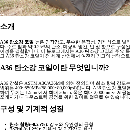
소개
A36 탄소강 코일
높은 인장강도, 우수한 용접성, 경제성으로 널
다. 주로 철과 약 0.25%의 탄소, 미량의 망간, 인 및 황으로 구성
이성을 결합합니다. 이 블로그에서는 A36 탄소강 코일의 주요 특
고 A36 탄소강 코일이 전 세계 산업에서 여전히 최고의 선택으로
A36 탄소강 코일이란 무엇입니까?
A36 강철은 ASTM A36/A36M에 의해 정의되며 최소 항복 강도는 2
범위는 400~550MPa(58,000~80,000psi)입니다. A36 탄소강
하며 두께는 1.5mm에서 최대 20mm, 폭은 최대 2,000mm로 제
쪼개지거나 다운스트림 공정을 위한 길이로 절단될 수 있습니다.
구성 및 기계적 성질
탄소 함량(~0.25%)
: 강도와 유연성의 균형
망간(0.8~1.2%)
: 경화성 및 인장강도 향상