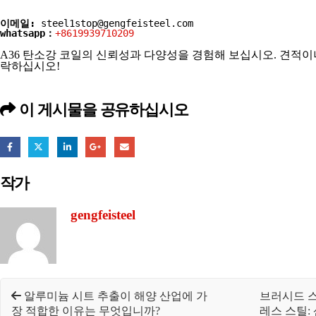
이메일:
steel1stop@gengfeisteel.com
whatsapp
：
+8619939710209
A36 탄소강 코일의 신뢰성과 다양성을 경험해 보십시오. 견적이
락하십시오!
이 게시물을 공유하십시오
작가
gengfeisteel
알루미늄 시트 추출이 해양 산업에 가
브러시드 
장 적합한 이유는 무엇입니까?
레스 스틸: