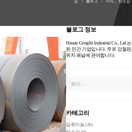
집
블로그
지식
,,,
탄소강
블로그 정보
Henan Gengfei Industrial
된 민간 기업입니다. 주로 강철판, 
위치 패널에 관여합니다.
카테고리
알류미늄
(26)
탄소강
(9)