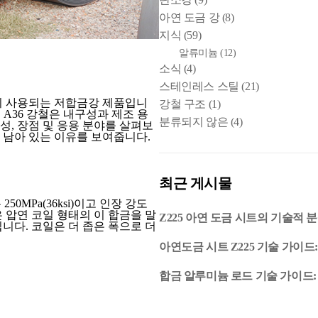
아연 도금 강
(8)
지식
(59)
알류미늄
(12)
소식
(4)
스테인레스 스틸
(21)
리 사용되는 저합금강 제품입니
강철 구조
(1)
된 A36 강철은 내구성과 제조 용
분류되지 않은
(4)
성, 장점 및 응용 분야를 살펴보
 남아 있는 이유를 보여줍니다.
최근 게시물
50MPa(36ksi)이고 인장 강도
 코일은 압연 코일 형태의 이 합금을 말
Z225 아연 도금 시트의 기술적 분
공됩니다. 코일은 더 좁은 폭으로 더
아연도금 시트 Z225 기술 가이
합금 알루미늄 로드 기술 가이드: 