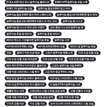
5754 H32 체크 무늬 알루미늄 플레이트
6082 H111 알루미늄 코일 스톡
6082 T6 알루미늄 코일
알루미늄 합금 5082 둥근 막대
알루미늄 합금 5082 둥근 막대 스톡리스트
알루미늄 합금 ASTM B928 둥근 막대
알루미늄 합금 UN A95082 라운드 바 섹스 포터
알루미늄 원 디스크
알루미늄 원 디스크 유리 상단 어댑터
금속 합금 디스크의 알루미늄 원
알루미늄 호일 및 배터리
알루미늄 호일 배터리
배터리 캐소드 기판을위한 알루미늄 호일
알루미늄 시트
ASTM A240 316L 코일
ASTM A240 904L 코일
배터리 및 알루미늄 호일
코일
골판지 아연 도금 판금
소방서 알루미늄 복합 시트
아연 도금 강철 코일
아연 도금 강철 코일 제조업체
아연 도금 강철 코일
아연 도금 강철 지붕 시트
헤비 듀티 5754 다이아몬드 플레이트
고강도 알루미늄 코일 6082
대형 직경 스테인레스 스틸 튜브
고급 워치 등급 904L 코일
해양 등급 알루미늄 트레드 플레이트
의료 등급 스테인레스 스틸 코일
미러 마감 5754 체크 무늬 플레이트
비 슬립 5754 알루미늄 시트
원활한 탄소 강관
스테인레스 스틸 스트립 공급 업체
강철 건물과 구조물
강철 코일 아연 도금
강철 코일 공급 업체
강철 아연 도금 코일
구조적 강철 제조
구조 강철 구조
슈퍼 오스테 나이트 스테인레스 스틸 코일