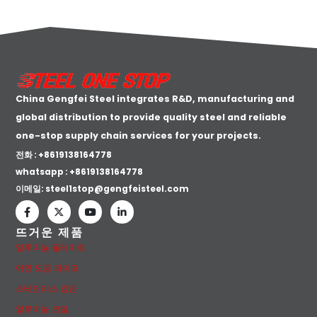
China Gengfei Steel integrates R&D, manufacturing and
global distribution to provide quality steel and reliable
one-stop supply chain services for your projects.
전화 : +8619138164778
whatsapp :
+8619138164778
이메일:
steel1stop@gengfeisteel.com
뜨거운 제품
알루미늄 플레이트
아연 도금 파이프
스테인리스 강관
알루미늄 코일