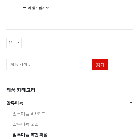
0
5 중
더 읽으십시오
찾다
제품 카테고리
알류미늄
알루미늄 바/로드
알루미늄 코일
알루미늄 복합 패널