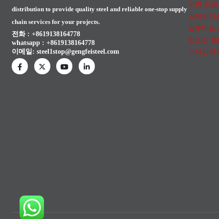
아연 도금
distribution to provide quality steel and reliable one-stop supply
스테인리
chain services for your projects.
알루미늄
전화 : +8619138164778
탄소강 원
whatsapp :
+8619138164778
스테인레
이메일:
steel1stop@gengfeisteel.com