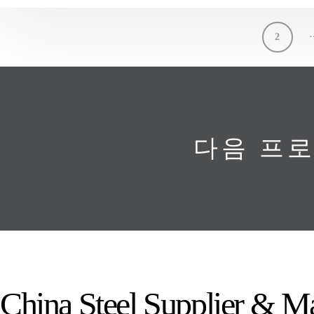
1
2
다음 프
China Steel Supplier & M