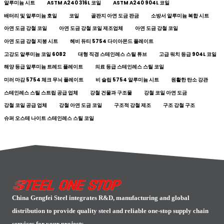
알루미늄 시트
ASTM A240 316L 코일
ASTM A240 904L 코일
배터리 및 알루미늄 호일
코일
골판지 아연 도금 판금
소방서 알루미늄 복합 시트
아연 도금 강철 코일
아연 도금 강철 코일 제조업체
아연 도금 강철 코일
아연 도금 강철 지붕 시트
헤비 듀티 5754 다이아몬드 플레이트
고강도 알루미늄 코일 6082
대형 직경 스테인레스 스틸 튜브
고급 워치 등급 904L 코일
해양 등급 알루미늄 트레드 플레이트
의료 등급 스테인레스 스틸 코일
미러 마감 5754 체크 무늬 플레이트
비 슬립 5754 알루미늄 시트
원활한 탄소 강관
스테인레스 스틸 스트립 공급 업체
강철 건물과 구조물
강철 코일 아연 도금
강철 코일 공급 업체
강철 아연 도금 코일
구조적 강철 제조
구조 강철 구조
슈퍼 오스테 나이트 스테인레스 스틸 코일
China Gengfei Steel integrates R&D, manufacturing and global
distribution to provide quality steel and reliable one-stop supply chain