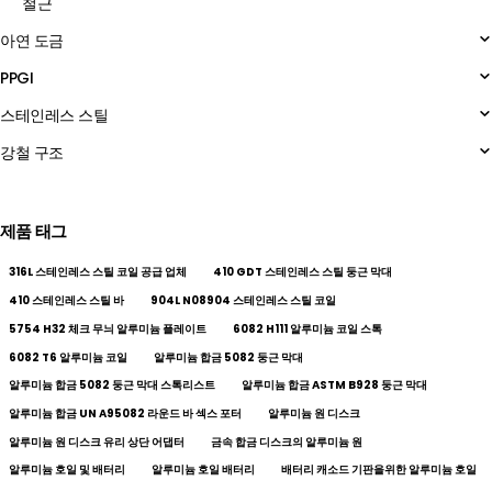
철근
아연 도금
PPGI
스테인레스 스틸
강철 구조
제품 태그
316L 스테인레스 스틸 코일 공급 업체
410 GDT 스테인레스 스틸 둥근 막대
410 스테인레스 스틸 바
904L N08904 스테인레스 스틸 코일
5754 H32 체크 무늬 알루미늄 플레이트
6082 H111 알루미늄 코일 스톡
6082 T6 알루미늄 코일
알루미늄 합금 5082 둥근 막대
알루미늄 합금 5082 둥근 막대 스톡리스트
알루미늄 합금 ASTM B928 둥근 막대
알루미늄 합금 UN A95082 라운드 바 섹스 포터
알루미늄 원 디스크
알루미늄 원 디스크 유리 상단 어댑터
금속 합금 디스크의 알루미늄 원
알루미늄 호일 및 배터리
알루미늄 호일 배터리
배터리 캐소드 기판을위한 알루미늄 호일