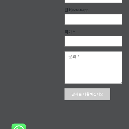
전화/whatsapp
국가 *
Alternative: