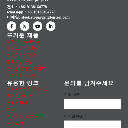
services for your projects.
전화 : +8619138164778
whatsapp :
+8619138164778
이메일:
steel1stop@gengfeisteel.com
뜨거운 제품
알루미늄 플레이트
아연 도금 파이프
스테인리스 강관
알루미늄 코일
탄소강 원활한 파이프
스테인레스 스틸
유용한 링크
문의를 남겨주세요
저희에게 연락하십시오
전체 이름
우리의 서비스
우리에 대해
제품
개인 정보 보호 정책
이메일 주소 *
사이트 맵