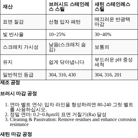
브러시드 스테인레
새틴 스테인레스
재산
스 스틸
스틸
매끄러운 반광택
표면 질감
선형 입자 패턴
마감
빛 반사율
10~25%
30~40%
낮음(스크래치 숨
스크래치 가시성
보통의
김)
부드러운 pH 중성
유지
쉽게 닦아냅니다
세척
일반적인 등급
304, 316, 430
304, 316, 201
제조 공정
브러시 마감 공정
연마 벨트 연삭: 입자 라인을 형성하려면 80-240 그릿 벨트
를 사용하십시오.
정밀 연마: 0.2~0.8μm의 표면 거칠기(Ra) 달성
Cleaning & Passivation: Remove residues and enhance corrosion
resistance
새틴 마감 공정