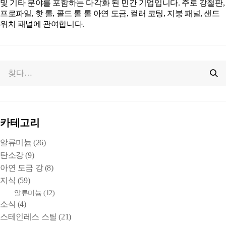
및 기타 분야를 포함하는 다각화 된 민간 기업입니다. 주로 강철판,
프로파일, 핫 롤, 콜드 롤 롤 아연 도금, 컬러 코팅, 지붕 패널, 샌드
위치 패널에 관여합니다.
카테고리
알류미늄
(26)
탄소강
(9)
아연 도금 강
(8)
지식
(59)
알류미늄
(12)
소식
(4)
스테인레스 스틸
(21)