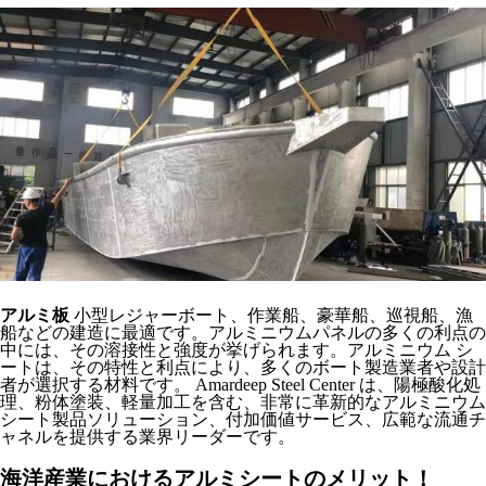
アルミ板
小型レジャーボート、作業船、豪華船、巡視船、漁
船などの建造に最適です。アルミニウムパネルの多くの利点の
中には、その溶接性と強度が挙げられます。アルミニウム シ
ートは、その特性と利点により、多くのボート製造業者や設計
者が選択する材料です。 Amardeep Steel Center は、陽極酸化処
理、粉体塗装、軽量加工を含む、非常に革新的なアルミニウム
シート製品ソリューション、付加価値サービス、広範な流通チ
ャネルを提供する業界リーダーです。
海洋産業におけるアルミシートのメリット！