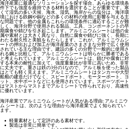
海洋産業に最適なソリューションを探す場合、あらゆる環境条
件下でも強度を維持できる材料を選択することが重要です。寒
くて湿気の多い天候、海水、湿気、海岸からの塩分は、海洋環
境における鉄鋼や銅などの多くの材料の使用に影響を与える主
な問題です。他の金属もこれらの環境条件に適応することが難
しく、海洋分野で使用される製品、工具、コンポーネントの早
期腐食や錆びを引き起こします。アルミニウムシートは他の金
属や素材とは大きく異なり、自然に腐食や錆びに強く、長期に
わたる耐久性と美観をもたらします。これが、アルミニウムシ
ートの押出および加工が海洋産業のさまざまな分野で広く使用
されている主な理由です。建設の多くの分野で一般的に使用さ
れる鋼と比較して、アルミニウムシートは明らかに勝者である
と考えられています。アルミニウムシートは、錆びや腐食に対
する本来の耐性に加えて、強度重量比が非常に高いため、非常
に丈夫です。重さは鉄の3分の1なので、アルミ板を使った製品
はとても軽く見えます。アルミニウムシートはタンカーや大型
船舶の建造だけでなく、スピードボート、モーターボート、ヨ
ット、水中ボートなどにも使用されています。スポーツボート
はマストからマストまでアルミシートで作られており、高速性
に優れています。
海洋産業でアルミニウム シートが人気がある理由: アルミニウ
ム シートは、次のような理由から海洋産業でよく知られてい
ます。
軽量素材として定評のある素材です。
製造は非常に簡単です。