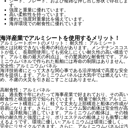
シート、プレート、および複雑な押し出し形状で存在しま
す。
強度と重量に優れています。
高い柔軟性を持っています。
優れた強度対重量比を備えています。
海岸環境での耐食性に優れています
海洋産業でアルミシートを使用するメリット！
アルミシートボートのメリット： 耐久性： アルミシート
他とは比較できない長寿の利点があります。メンテナンスコス
トが低く、長期間使用しても劣化しにくい耐久性の高い構造で
す。アルミ板の最大の利点は、その驚異的な耐食性です。アル
ミニウムパネルで作られた船舶には寿命の制限はありません。
安全性: アルミニウムパネル
海洋技術者にとって大きな関心事である沿岸地域で高度な安全
性を提供します。アルミニウムパネルは大気中では燃えないた
め、不慮の火災を引き起こすことはありません。
高耐食性：アルミパネル
は、過去数十年にわたって海事産業で好まれており、その高い
耐食性と構造疲労で知られています。 軽量で耐久性: アルミニ
ウムシート構造により、軽くて丈夫な上部構造と船体の作成が
容易になります。さらに、アルミニウム製の船体は安全性が高
く、遠洋航海に適しています。アルミニウムの船体は、その独
特の耐久性と強度により、ポリエステルの船体よりも衝撃に耐
えるようです。環境に優しい: アルミニウムは環境に優しく、
完全にリサイクルできます。さらに、アルミニウムパネルは汚