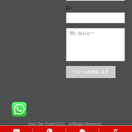
国 *
Alternative:
Steel One Stop©2025。AllRights Reserved。